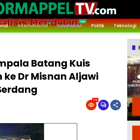
onal
Internasional
Kesehatan
Politik
Teknologi
empala Batang Kuis
ke Dr Misnan Aljawi
 Serdang
216