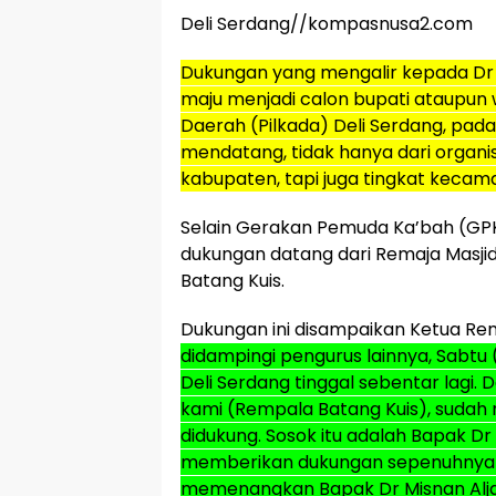
Deli Serdang//kompasnusa2.com
Dukungan yang mengalir kepada Dr 
maju menjadi calon bupati ataupun w
Daerah (Pilkada) Deli Serdang, pa
mendatang, tidak hanya dari organis
kabupaten, tapi juga tingkat kecam
Selain Gerakan Pemuda Ka’bah (GPK
dukungan datang dari Remaja Masji
Batang Kuis.
Dukungan ini disampaikan Ketua R
didampingi pengurus lainnya, Sabtu 
Deli Serdang tinggal sebentar lagi.
kami (Rempala Batang Kuis), sudah 
didukung. Sosok itu adalah Bapak Dr
memberikan dukungan sepenuhnya d
memenangkan Bapak Dr Misnan Aljawi