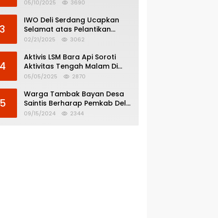
Menghindar dari
05/10/2025
3690
Pertanggungjawaban Politik
IWO Deli Serdang Ucapkan
3
Selamat atas Pelantikan
Bupati dan Wakil Bupati Deli
02/21/2025
3062
Serdang
Aktivis LSM Bara Api Soroti
4
Aktivitas Tengah Malam Di
SPBU 14.213.228 Bandar Tinggi
05/05/2025
2870
Warga Tambak Bayan Desa
5
Saintis Berharap Pemkab Deli
Serdang Atasi Banjir
09/15/2024
2344