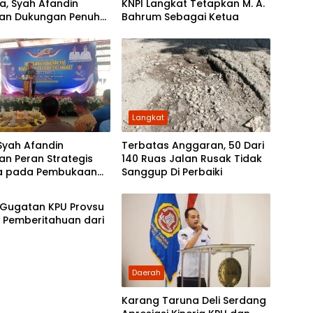
a, Syah Afandin
KNPI Langkat Tetapkan M. A.
an Dukungan Penuh
Bahrum Sebagai Ketua
m Presiden Prabowo
Langkat
Syah Afandin
Terbatas Anggaran, 50 Dari
n Peran Strategis
140 Ruas Jalan Rusak Tidak
a pada Pembukaan
Sanggup Di Perbaiki
h
KNPI Langkat ke-XVI
 Gugatan KPU Provsu
 Pemberitahuan dari
Daerah
Karang Taruna Deli Serdang