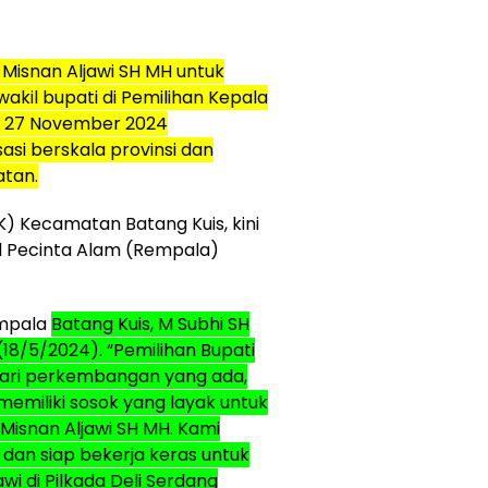
Misnan Aljawi SH MH untuk
akil bupati di Pemilihan Kepala
da 27 November 2024
asi berskala provinsi dan
atan.
) Kecamatan Batang Kuis, kini
d Pecinta Alam (Rempala)
empala
Batang Kuis, M Subhi SH
(18/5/2024). “Pemilihan Bupati
 Dari perkembangan yang ada,
memiliki sosok yang layak untuk
 Misnan Aljawi SH MH. Kami
an siap bekerja keras untuk
 di Pilkada Deli Serdang