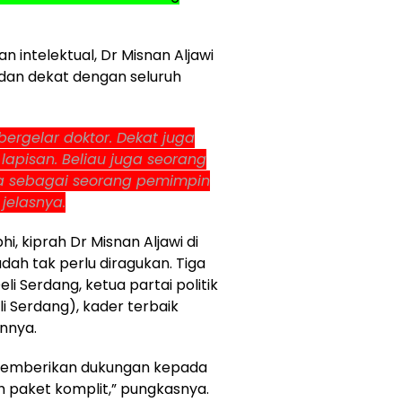
n intelektual, Dr Misnan Aljawi
 dan dekat dengan seluruh
ergelar doktor. Dekat juga
apisan. Beliau juga seorang
ia sebagai seorang pemimpin
 jelasnya.
i, kiprah Dr Misnan Aljawi di
udah tak perlu diragukan. Tiga
li Serdang, ketua partai politik
 Serdang), kader terbaik
innya.
k memberikan dukungan kepada
ah paket komplit,” pungkasnya.