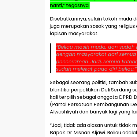
nanti,” tegasnya.
Disebutkannya, selain tokoh muda da
juga merupakan sosok yang religius
lapisan masyarakat.
“Beliau masih muda, dan sudah b
dengan masyarakat dari semua l
penceramah. Jadi, semua kriter
sudah melekat pada diri beliau,”
Sebagai seorang politisi, tambah Subh
blantika perpolitikan Deli Serdang s
kali terpilih sebagai anggota DPRD De
(Partai Persatuan Pembangunan Deli
Alwashliyah dan banyak lagi yang la
“Jadi, tidak ada alasan untuk tida
Bapak Dr Misnan Aljawi. Beliau adal