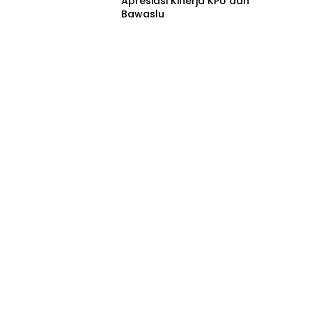
Apresiasi Kinerja KPU dan
Bawaslu