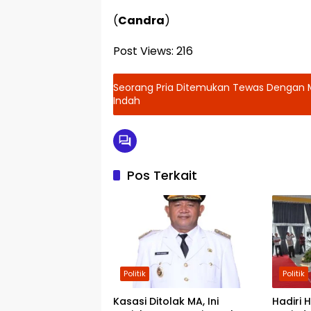
(
Candra
)
Post Views:
216
Seorang Pria Ditemukan Tewas Dengan Mu
Indah
Pos Terkait
Politik
Politik
Kasasi Ditolak MA, Ini
Hadiri 