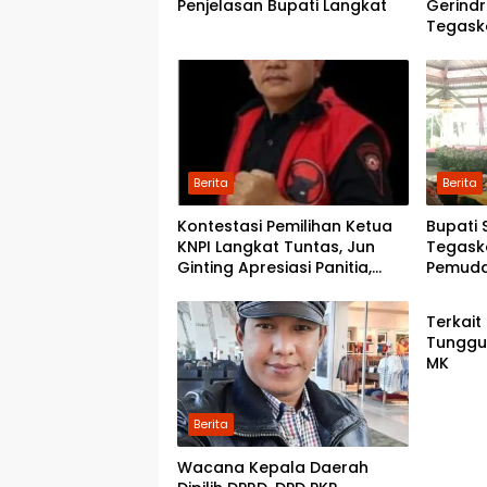
Penjelasan Bupati Langkat
Gerindr
Tegask
Progra
Berita
Berita
Kontestasi Pemilihan Ketua
Bupati 
KNPI Langkat Tuntas, Jun
Tegaska
Ginting Apresiasi Panitia,
Pemud
Daera
Ucapkan Selamat kepada
Musda 
Ketua Terpilih
Terkait
Tunggu
MK
Berita
Wacana Kepala Daerah