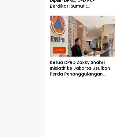
Dipilih DPRD, DPD PKP
Berdikari Sumut :
“Bertentangan dengan
Reformasi dan Kehendak
Publik”
Politik
Ketua DPRD Zakky Shahri
Inisiatif ke Jakarta Usulkan
Perda Penanggulangan
Bencana di Deli Serdang