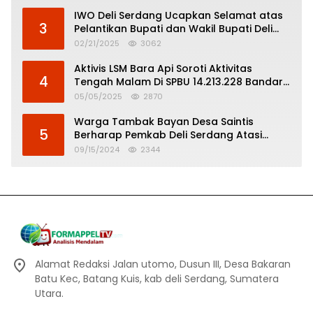
IWO Deli Serdang Ucapkan Selamat atas
3
Pelantikan Bupati dan Wakil Bupati Deli
Serdang
02/21/2025
3062
Aktivis LSM Bara Api Soroti Aktivitas
4
Tengah Malam Di SPBU 14.213.228 Bandar
Tinggi
05/05/2025
2870
Warga Tambak Bayan Desa Saintis
5
Berharap Pemkab Deli Serdang Atasi
Banjir
09/15/2024
2344
Alamat Redaksi Jalan utomo, Dusun III, Desa Bakaran
Batu Kec, Batang Kuis, kab deli Serdang, Sumatera
Utara.