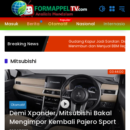
Langsung
ke
konten
Masuk
Berita
Otomotif
Nasional
Internasiona
1/Binaiya Melaksanakan
Gudang Kapur Jadi Sorotan: Diduga
Breaking News
 III TA. 2024
Menimbun dan Menjual BBM Ilegal di
Gabion Belawan, Kasatreskrim Polres
Belawan Akan Cek Kebenarannya
Mitsubishi
03:44:00
Otomotif
Demi Xpander, Mitsubishi Bakal
Mengimpor Kembali Pajero Sport