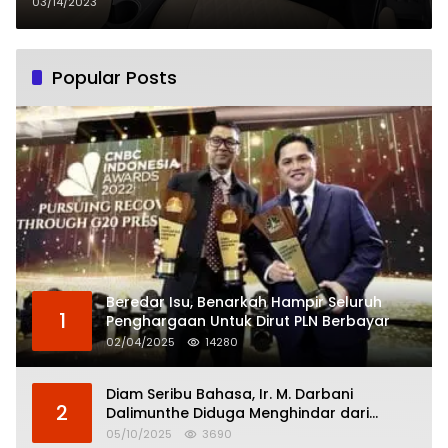
03/14/2023
Popular Posts
Beredar Isu, Benarkah Hampir Seluruh
1
Penghargaan Untuk Dirut PLN Berbayar
02/04/2025
14280
Diam Seribu Bahasa, Ir. M. Darbani
2
Dalimunthe Diduga Menghindar dari
Pertanggungjawaban Politik
05/10/2025
3690