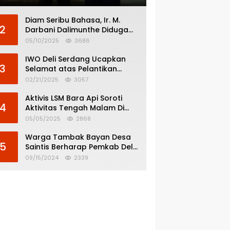
Diam Seribu Bahasa, Ir. M.
2
Darbani Dalimunthe Diduga
Menghindar dari
05/10/2025
3686
Pertanggungjawaban Politik
IWO Deli Serdang Ucapkan
3
Selamat atas Pelantikan
Bupati dan Wakil Bupati Deli
02/21/2025
3057
Serdang
Aktivis LSM Bara Api Soroti
4
Aktivitas Tengah Malam Di
SPBU 14.213.228 Bandar Tinggi
05/05/2025
2868
Warga Tambak Bayan Desa
5
Saintis Berharap Pemkab Deli
Serdang Atasi Banjir
09/15/2024
2339