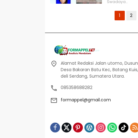
Swadaya…
Paginasi
1
2
pos
Alamat Redaksi Jalan utomo, Dusun I
Desa Bakaran Batu Kec, Batang Kuis
deli Serdang, Sumatera Utara.
085358688282
formappel@gmail.com