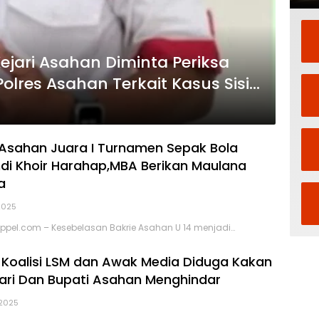
ejari Asahan Diminta Periksa
olres Asahan Terkait Kasus Sisik
 Asahan Juara I Turnamen Sepak Bola
ahdi Khoir Harahap,MBA Berikan Maulana
a
2025
pel.com – Kesebelasan Bakrie Asahan U 14 menjadi…
 !! Koalisi LSM dan Awak Media Diduga Kakan
ri Dan Bupati Asahan Menghindar
2025