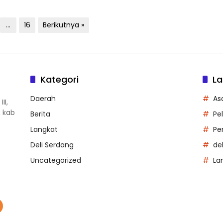
…
16
Berikutnya »
Kategori
La
Daerah
As
II,
, kab
Berita
Pe
Langkat
Pe
Deli Serdang
de
Uncategorized
La