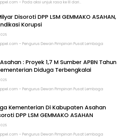
el.com – Pada aksi unjuk rasa ke III dari…
 Milyar Disoroti DPP LSM GEMMAKO ASAHAN,
ndikasi Korupsi
2025
pel.com – Pengurus Dewan Pimpinan Pusat Lembaga
sahan : Proyek 1,7 M Sumber APBN Tahun
Kementerian Diduga Terbengkalai
2025
pel.com – Pengurus Dewan Pimpinan Pusat Lembaga
iga Kementerian Di Kabupaten Asahan
isoroti DPP LSM GEMMAKO ASAHAN
2025
pel.com – Pengurus Dewan Pimpinan Pusat Lembaga