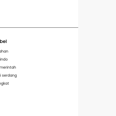
bel
ahan
lindo
merintah
li serdang
ngkat