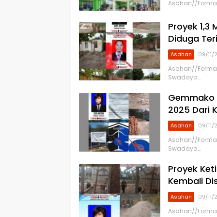
Asahan//Formapp
Proyek 1,3
Diduga Teri
Asahan
09/11/
Asahan//Formap
Swadaya…
Gemmako A
2025 Dari 
Asahan
09/11/
Asahan//Formap
Swadaya…
Proyek Ket
Kembali D
Asahan
09/11/
Asahan//Formap