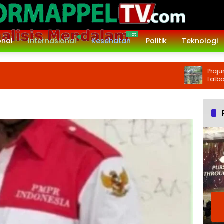
onal
Internasional
Kesehatan
Politik
Teknologi
Prajurit Kor
Latbakjatri Tr