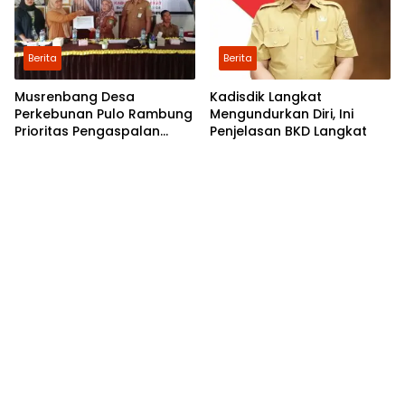
Berita
Berita
Musrenbang Desa
Kadisdik Langkat
Perkebunan Pulo Rambung
Mengundurkan Diri, Ini
Prioritas Pengaspalan
Penjelasan BKD Langkat
Dusun Kwala Nibung dan
Dusun Pondok Boyan