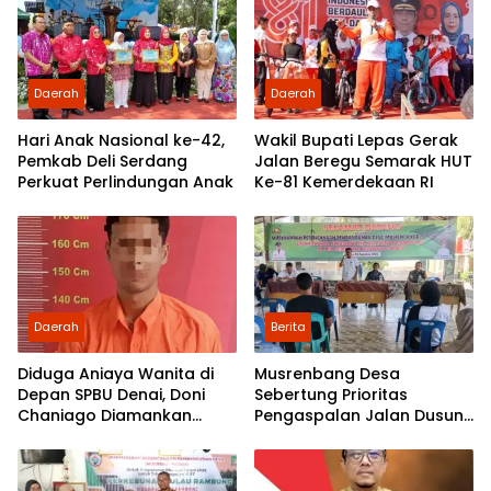
Rakyat
Daerah
Daerah
Hari Anak Nasional ke-42,
Wakil Bupati Lepas Gerak
Pemkab Deli Serdang
Jalan Beregu Semarak HUT
Perkuat Perlindungan Anak
Ke-81 Kemerdekaan RI
Daerah
Berita
Diduga Aniaya Wanita di
Musrenbang Desa
Depan SPBU Denai, Doni
Sebertung Prioritas
Chaniago Diamankan
Pengaspalan Jalan Dusun
Polsek Medan Area
V