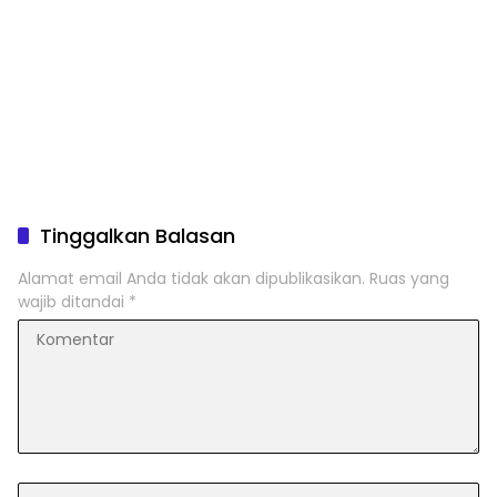
Tinggalkan Balasan
Alamat email Anda tidak akan dipublikasikan.
Ruas yang
wajib ditandai
*