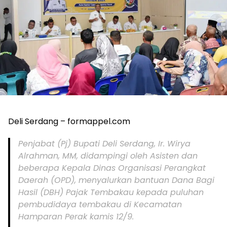
Deli Serdang – formappel.com
Penjabat (Pj) Bupati Deli Serdang, Ir. Wirya
Alrahman, MM, didampingi oleh Asisten dan
beberapa Kepala Dinas Organisasi Perangkat
Daerah (OPD), menyalurkan bantuan Dana Bagi
Hasil (DBH) Pajak Tembakau kepada puluhan
pembudidaya tembakau di Kecamatan
Hamparan Perak kamis 12/9.