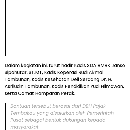
Dalam kegiatan ini, turut hadir Kadis SDA BMBK Janso
Sipahutar, ST.MT, Kadis Koperasi Rudi Akmal
Tambunan, Kadis Kesehatan Deli Serdang Dr. H.
Asriludin Tambunan, Kadis Pendidikan Yudi Hilmawan,
serta Camat Hamparan Perak.
Bantuan tersebut berasal dari DBH Pajak
Tembakau yang disalurkan oleh Pemerintah
Pusat sebagai bentuk dukungan kepada
masyarakat.