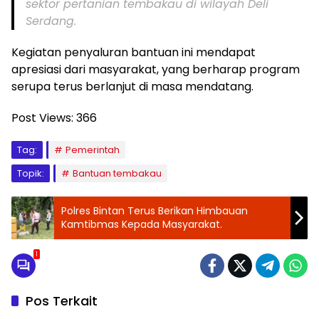
sektor pertanian tembakau di wilayah Deli
Serdang.
Kegiatan penyaluran bantuan ini mendapat
apresiasi dari masyarakat, yang berharap program
serupa terus berlanjut di masa mendatang.
Post Views:
366
Tag:
Pemerintah
Topik:
Bantuan tembakau
Polres Bintan Terus Berikan Himbauan
Kamtibmas Kepada Masyarakat.
1
Pos Terkait