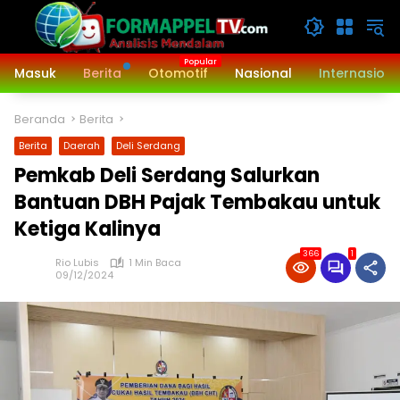
Langsung
ke
konten
Masuk
Berita
Otomotif
Nasional
Internasiona
Beranda
Berita
Berita
Daerah
Deli Serdang
Pemkab Deli Serdang Salurkan
Bantuan DBH Pajak Tembakau untuk
Ketiga Kalinya
366
1
Rio Lubis
1 Min Baca
09/12/2024