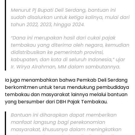
Menurut Pj Bupati Deli Serdang, bantuan ini
sudah disalurkan untuk ketiga kalinya, mulai dari
tahun 2022, 2023, hingga 2024.
“Dana ini merupakan hasil dari cukai pajak
tembakau yang diterima oleh negara, kemudian
didistribusikan ke pemerintah provinsi,
kabupaten, dan kota di seluruh Indonesia,” ujar
Ir. Wirya Alrahman, MM dalam sambutannya.
Ia juga menambahkan bahwa Pemkab Deli Serdang
berkomitmen untuk terus mendukung pembudidaya
tembakau dan masyarakat lainnya melalui bantuan
yang bersumber dari DBH Pajak Tembakau.
Bantuan ini diharapkan dapat memberikan
manfaat langsung bagi perekonomian
masyarakat, khususnya dalam meningkatkan