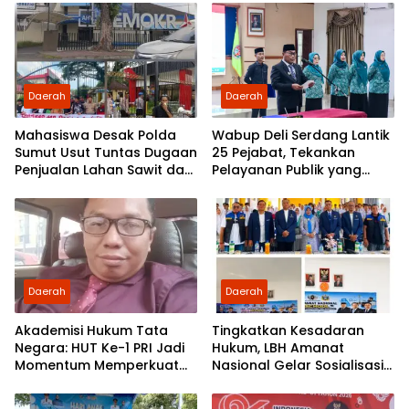
Daerah
Daerah
Mahasiswa Desak Polda
Wabup Deli Serdang Lantik
Sumut Usut Tuntas Dugaan
25 Pejabat, Tekankan
Penjualan Lahan Sawit dan
Pelayanan Publik yang
Serahkan Tuntutan ke DPD
Cepat dan Humanis
Partai Demokrat Sumut
Daerah
Daerah
Akademisi Hukum Tata
Tingkatkan Kesadaran
Negara: HUT Ke-1 PRI Jadi
Hukum, LBH Amanat
Momentum Memperkuat
Nasional Gelar Sosialisasi
Demokrasi dan
UU ITE di SMKN 1 Tanjung
Pengabdian kepada
Morawa