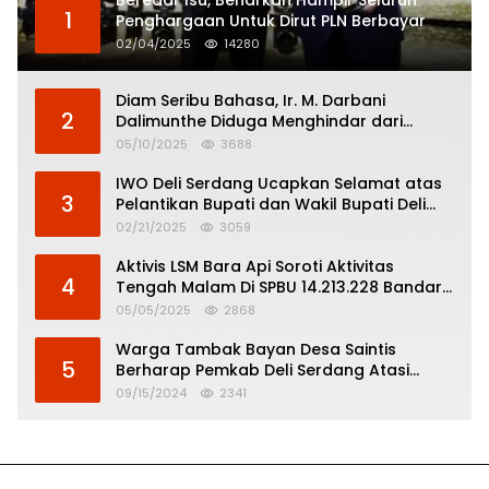
Beredar Isu, Benarkah Hampir Seluruh
1
Penghargaan Untuk Dirut PLN Berbayar
02/04/2025
14280
Diam Seribu Bahasa, Ir. M. Darbani
2
Dalimunthe Diduga Menghindar dari
Pertanggungjawaban Politik
05/10/2025
3688
IWO Deli Serdang Ucapkan Selamat atas
3
Pelantikan Bupati dan Wakil Bupati Deli
Serdang
02/21/2025
3059
Aktivis LSM Bara Api Soroti Aktivitas
4
Tengah Malam Di SPBU 14.213.228 Bandar
Tinggi
05/05/2025
2868
Warga Tambak Bayan Desa Saintis
5
Berharap Pemkab Deli Serdang Atasi
Banjir
09/15/2024
2341