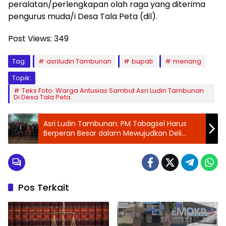
peralatan/perlengkapan olah raga yang diterima
pengurus muda/i Desa Tala Peta (dil).
Post Views:
349
Tag:
asriludin Tambunan
bupati
menang
Topik:
Teks Foto: Warga Antusias Sambut Asri Ludin Tambunan
Di Desa Tala Peta.
Asri Ludin Tambunan: PM Tabagsel Harus
Berperan Besar dalam Mewujudkan Deli
Serdang Sehat
Pos Terkait