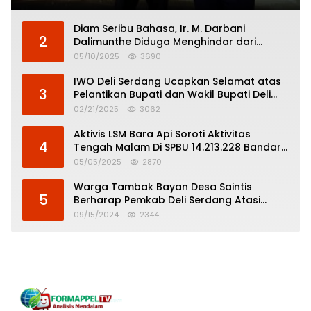
Diam Seribu Bahasa, Ir. M. Darbani
2
Dalimunthe Diduga Menghindar dari
Pertanggungjawaban Politik
05/10/2025
3690
IWO Deli Serdang Ucapkan Selamat atas
3
Pelantikan Bupati dan Wakil Bupati Deli
Serdang
02/21/2025
3062
Aktivis LSM Bara Api Soroti Aktivitas
4
Tengah Malam Di SPBU 14.213.228 Bandar
Tinggi
05/05/2025
2870
Warga Tambak Bayan Desa Saintis
5
Berharap Pemkab Deli Serdang Atasi
Banjir
09/15/2024
2344