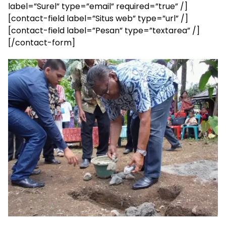
label=”Surel” type=”email” required=”true” /]
[contact-field label=”Situs web” type=”url” /]
[contact-field label=”Pesan” type=”textarea” /]
[/contact-form]