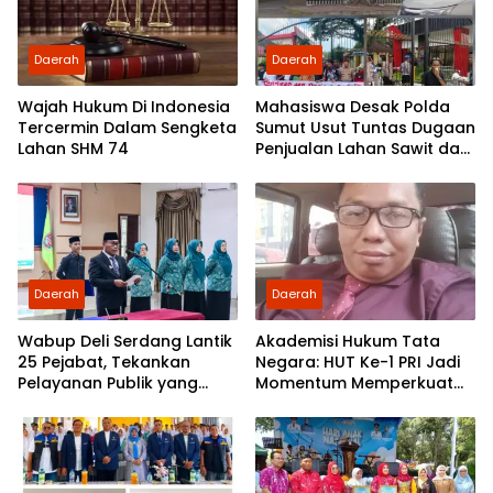
Daerah
Daerah
Wajah Hukum Di Indonesia
Mahasiswa Desak Polda
Tercermin Dalam Sengketa
Sumut Usut Tuntas Dugaan
Lahan SHM 74
Penjualan Lahan Sawit dan
Serahkan Tuntutan ke DPD
Partai Demokrat Sumut
Daerah
Daerah
Wabup Deli Serdang Lantik
Akademisi Hukum Tata
25 Pejabat, Tekankan
Negara: HUT Ke-1 PRI Jadi
Pelayanan Publik yang
Momentum Memperkuat
Cepat dan Humanis
Demokrasi dan
Pengabdian kepada
Rakyat