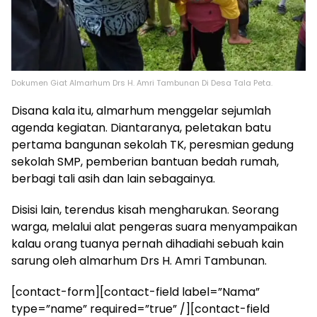
Dokumen Giat Almarhum Drs H. Amri Tambunan Di Desa Tala Peta.
Disana kala itu, almarhum menggelar sejumlah
agenda kegiatan. Diantaranya, peletakan batu
pertama bangunan sekolah TK, peresmian gedung
sekolah SMP, pemberian bantuan bedah rumah,
berbagi tali asih dan lain sebagainya.
Disisi lain, terendus kisah mengharukan. Seorang
warga, melalui alat pengeras suara menyampaikan
kalau orang tuanya pernah dihadiahi sebuah kain
sarung oleh almarhum Drs H. Amri Tambunan.
[contact-form][contact-field label=”Nama”
type=”name” required=”true” /][contact-field