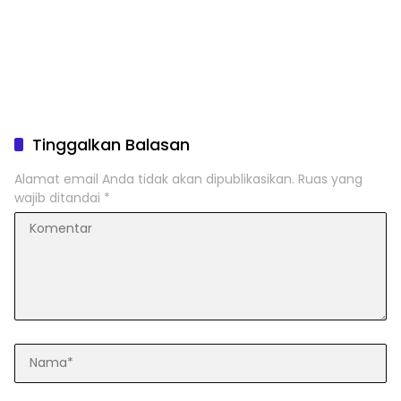
Tinggalkan Balasan
Alamat email Anda tidak akan dipublikasikan.
Ruas yang
wajib ditandai
*