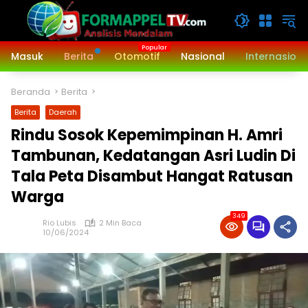
Langsung
ke
konten
Masuk
Berita
Otomotif
Nasional
Internasiona
Beranda
Berita
Berita
Daerah
Rindu Sosok Kepemimpinan H. Amri
Tambunan, Kedatangan Asri Ludin Di
Tala Peta Disambut Hangat Ratusan
Warga
349
Rio Lubis
2 Min Baca
10/06/2024