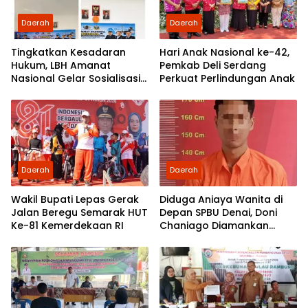
Daerah
Daerah
Tingkatkan Kesadaran
Hari Anak Nasional ke-42,
Hukum, LBH Amanat
Pemkab Deli Serdang
Nasional Gelar Sosialisasi
Perkuat Perlindungan Anak
UU ITE di SMKN 1 Tanjung
Morawa
Daerah
Daerah
Wakil Bupati Lepas Gerak
Diduga Aniaya Wanita di
Jalan Beregu Semarak HUT
Depan SPBU Denai, Doni
Ke-81 Kemerdekaan RI
Chaniago Diamankan
Polsek Medan Area