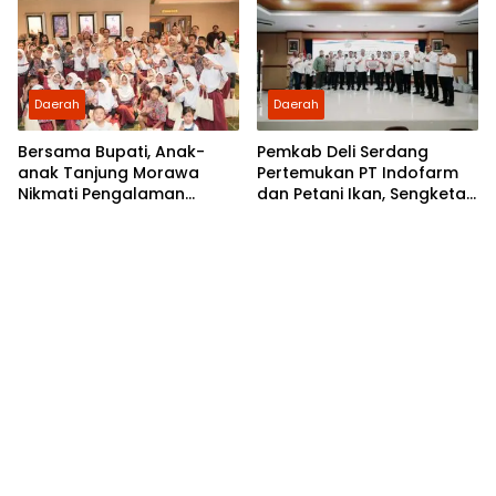
Daerah
Daerah
Bersama Bupati, Anak-
Pemkab Deli Serdang
anak Tanjung Morawa
Pertemukan PT Indofarm
Nikmati Pengalaman
dan Petani Ikan, Sengketa
Pertama Nobar di Bioskop
Berakhir Damai