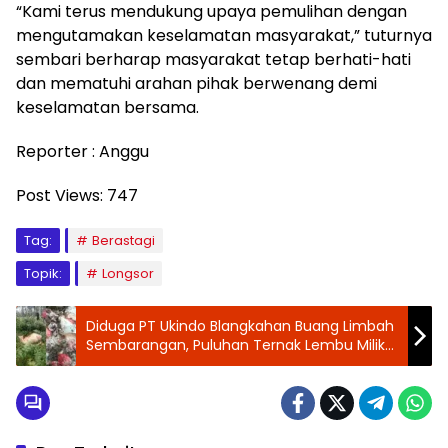
“Kami terus mendukung upaya pemulihan dengan
mengutamakan keselamatan masyarakat,” tuturnya
sembari berharap masyarakat tetap berhati-hati
dan mematuhi arahan pihak berwenang demi
keselamatan bersama.
Reporter : Anggu
Post Views:
747
Tag:
Berastagi
Topik:
Longsor
Diduga PT Ukindo Blangkahan Buang Limbah
Sembarangan, Puluhan Ternak Lembu Milik
Warga Mati