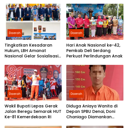
Cepat dan Humanis
Demokrasi dan
Pengabdian kepada
Rakyat
Daerah
Daerah
Tingkatkan Kesadaran
Hari Anak Nasional ke-42,
Hukum, LBH Amanat
Pemkab Deli Serdang
Nasional Gelar Sosialisasi
Perkuat Perlindungan Anak
UU ITE di SMKN 1 Tanjung
Morawa
Daerah
Daerah
Wakil Bupati Lepas Gerak
Diduga Aniaya Wanita di
Jalan Beregu Semarak HUT
Depan SPBU Denai, Doni
Ke-81 Kemerdekaan RI
Chaniago Diamankan
Polsek Medan Area