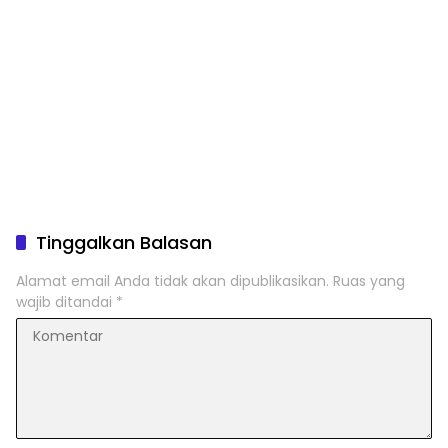
Tinggalkan Balasan
Alamat email Anda tidak akan dipublikasikan.
Ruas yang
wajib ditandai
*