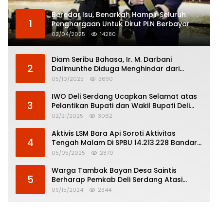
Beredar Isu, Benarkah Hampir Seluruh
1
Penghargaan Untuk Dirut PLN Berbayar
02/04/2025
14280
Diam Seribu Bahasa, Ir. M. Darbani
2
Dalimunthe Diduga Menghindar dari
Pertanggungjawaban Politik
05/10/2025
3690
IWO Deli Serdang Ucapkan Selamat atas
3
Pelantikan Bupati dan Wakil Bupati Deli
Serdang
02/21/2025
3062
Aktivis LSM Bara Api Soroti Aktivitas
4
Tengah Malam Di SPBU 14.213.228 Bandar
Tinggi
05/05/2025
2870
Warga Tambak Bayan Desa Saintis
5
Berharap Pemkab Deli Serdang Atasi
Banjir
09/15/2024
2344