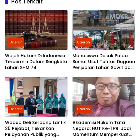
Pos Terkait
Daerah
Daerah
Wajah Hukum Di Indonesia
Mahasiswa Desak Polda
Tercermin Dalam Sengketa
Sumut Usut Tuntas Dugaan
Lahan SHM 74
Penjualan Lahan Sawit dan
Serahkan Tuntutan ke DPD
Partai Demokrat Sumut
Daerah
Daerah
Wabup Deli Serdang Lantik
Akademisi Hukum Tata
25 Pejabat, Tekankan
Negara: HUT Ke-1 PRI Jadi
Pelayanan Publik yang
Momentum Memperkuat