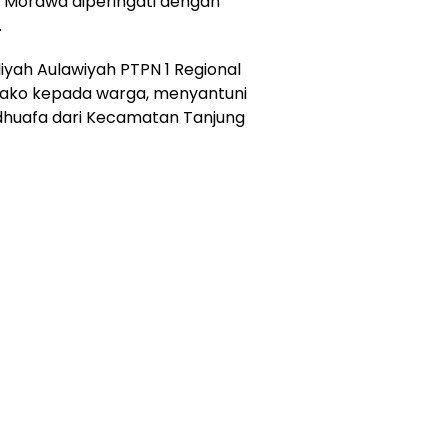
ng Morawa diperingati dengan
.
iyah Aulawiyah PTPN 1 Regional
bako kepada warga, menyantuni
dhuafa dari Kecamatan Tanjung