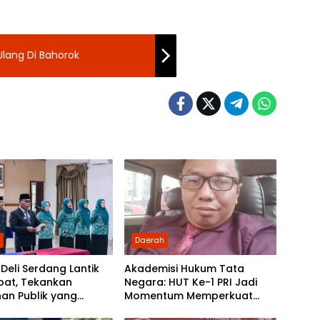
Ulang Di Bahorok
h
Daerah
eli Serdang Lantik
Akademisi Hukum Tata
bat, Tekankan
Negara: HUT Ke-1 PRI Jadi
an Publik yang
Momentum Memperkuat
dan Humanis
Demokrasi dan Pengabdian