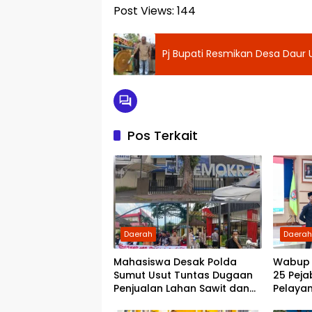
Post Views:
144
Pj Bupati Resmikan Desa Daur 
Pos Terkait
Daerah
Daera
Mahasiswa Desak Polda
Wabup D
Sumut Usut Tuntas Dugaan
25 Peja
Penjualan Lahan Sawit dan
Pelayan
Serahkan Tuntutan ke DPD
Cepat 