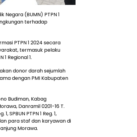
lik Negara (BUMN) PTPN 1
lingkungan terhadap
ormasi PTPN 1 2024 secara
arakat, termasuk pelaku
 1 Regional 1.
nakan donor darah sejumlah
sama dengan PMI Kabupaten
mono Budiman, Kabag
orawa, Danramil 0201-16 T.
. 1, SPBUN PTPN 1 Reg. 1,
dan para staf dan karyawan di
 Tanjung Morawa.