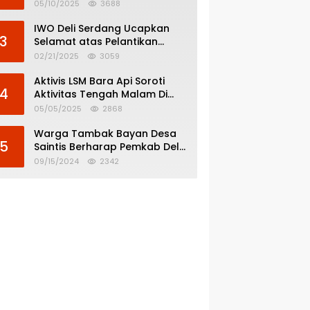
Menghindar dari
05/10/2025
3688
Pertanggungjawaban Politik
IWO Deli Serdang Ucapkan
3
Selamat atas Pelantikan
Bupati dan Wakil Bupati Deli
02/21/2025
3059
Serdang
Aktivis LSM Bara Api Soroti
4
Aktivitas Tengah Malam Di
SPBU 14.213.228 Bandar Tinggi
05/05/2025
2868
Warga Tambak Bayan Desa
5
Saintis Berharap Pemkab Deli
Serdang Atasi Banjir
09/15/2024
2342