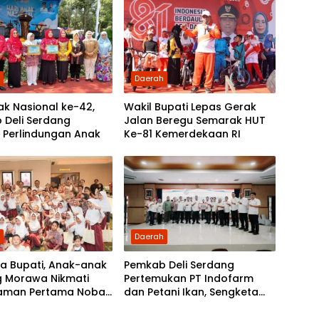
kepada Rakyat
h
Daerah
ak Nasional ke-42,
Wakil Bupati Lepas Gerak
 Deli Serdang
Jalan Beregu Semarak HUT
 Perlindungan Anak
Ke-81 Kemerdekaan RI
h
Daerah
a Bupati, Anak-anak
Pemkab Deli Serdang
g Morawa Nikmati
Pertemukan PT Indofarm
aman Pertama Nobar
dan Petani Ikan, Sengketa
kop
Berakhir Damai