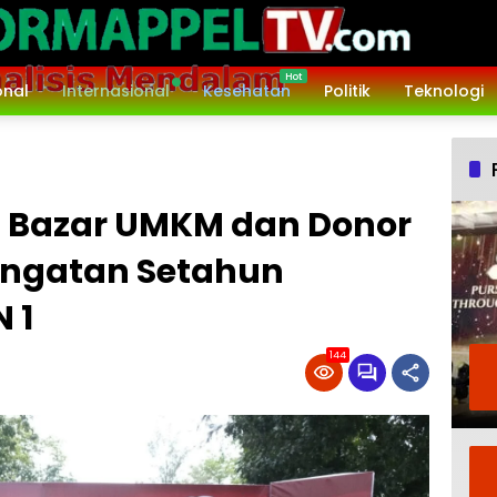
onal
Internasional
Kesehatan
Politik
Teknologi
 Bazar UMKM dan Donor
ingatan Setahun
 1
144