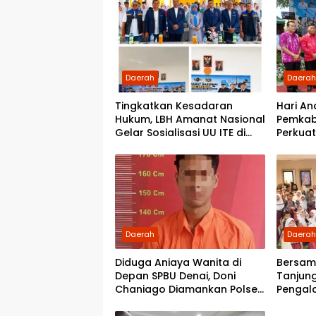
Partai Demokrat Sumut
Daerah
Daera
Tingkatkan Kesadaran
Hari An
Hukum, LBH Amanat Nasional
Pemkab
Gelar Sosialisasi UU ITE di
Perkuat
SMKN 1 Tanjung Morawa
Daerah
Daera
Diduga Aniaya Wanita di
Bersam
Depan SPBU Denai, Doni
Tanjun
Chaniago Diamankan Polsek
Pengal
Medan Area
di Bios