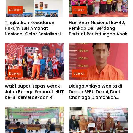
Daerah
Daerah
Tingkatkan Kesadaran
Hari Anak Nasional ke-42,
Hukum, LBH Amanat
Pemkab Deli Serdang
Nasional Gelar Sosialisasi
Perkuat Perlindungan Anak
UU ITE di SMKN 1 Tanjung
Morawa
Daerah
Daerah
Wakil Bupati Lepas Gerak
Diduga Aniaya Wanita di
Jalan Beregu Semarak HUT
Depan SPBU Denai, Doni
Ke-81 Kemerdekaan RI
Chaniago Diamankan
Polsek Medan Area