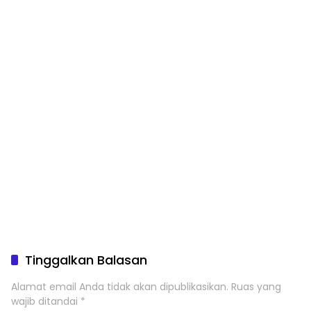
Tinggalkan Balasan
Alamat email Anda tidak akan dipublikasikan.
Ruas yang
wajib ditandai
*