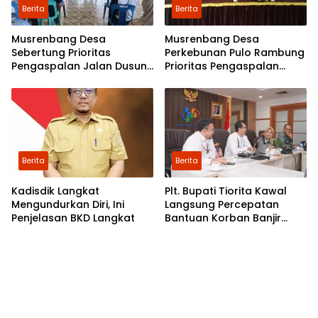
Berita
Berita
Musrenbang Desa
Musrenbang Desa
Sebertung Prioritas
Perkebunan Pulo Rambung
Pengaspalan Jalan Dusun
Prioritas Pengaspalan
V
Dusun Kwala Nibung dan
Dusun Pondok Boyan
Berita
Berita
Kadisdik Langkat
Plt. Bupati Tiorita Kawal
Mengundurkan Diri, Ini
Langsung Percepatan
Penjelasan BKD Langkat
Bantuan Korban Banjir
Langkat ke Jakarta