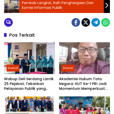
Pemkab Langkat, Raih Penghargaan Dari
Komisi Informasi Publik
Pos Terkait
Daerah
Daerah
Wabup Deli Serdang Lantik
Akademisi Hukum Tata
25 Pejabat, Tekankan
Negara: HUT Ke-1 PRI Jadi
Pelayanan Publik yang
Momentum Memperkuat
Cepat dan Humanis
Demokrasi dan
Pengabdian kepada
Rakyat