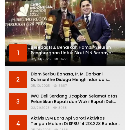
Beredar Isu, Benarkah Hampir Seluruh
1
Penghargaan Untuk Dirut PLN Berbayar
02/04/2025
14279
Diam Seribu Bahasa, Ir. M. Darbani
2
Dalimunthe Diduga Menghindar dari
Pertanggungjawaban Politik
05/10/2025
3687
IWO Deli Serdang Ucapkan Selamat atas
3
Pelantikan Bupati dan Wakil Bupati Deli
Serdang
02/21/2025
3058
Aktivis LSM Bara Api Soroti Aktivitas
4
Tengah Malam Di SPBU 14.213.228 Bandar
Tinggi
05/05/2025
2868