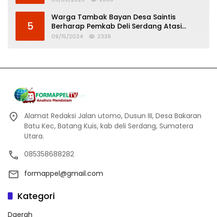
Warga Tambak Bayan Desa Saintis
5
Berharap Pemkab Deli Serdang Atasi
Banjir
09/15/2024
2339
Alamat Redaksi Jalan utomo, Dusun III, Desa Bakaran
Batu Kec, Batang Kuis, kab deli Serdang, Sumatera
Utara.
085358688282
formappel@gmail.com
Kategori
Daerah