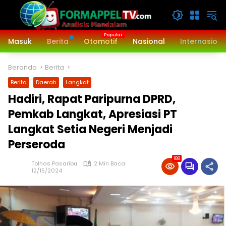
Langsung
ke
konten
Masuk
Berita
Otomotif
Nasional
Internasiona
Beranda
Berita
Berita
Daerah
Langkat
Hadiri, Rapat Paripurna DPRD,
Pemkab Langkat, Apresiasi PT
Langkat Setia Negeri Menjadi
Perseroda
188
Tolhas Pasaribu
2 Min Baca
12/15/2024