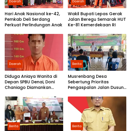
Daerah
Daerah
Hari Anak Nasional ke-42,
Wakil Bupati Lepas Gerak
Pemkab Deli Serdang
Jalan Beregu Semarak HUT
Perkuat Perlindungan Anak
Ke-81 Kemerdekaan RI
Daerah
Berita
Diduga Aniaya Wanita di
Musrenbang Desa
Depan SPBU Denai, Doni
Sebertung Prioritas
Chaniago Diamankan
Pengaspalan Jalan Dusun
Polsek Medan Area
V
Berita
Berita