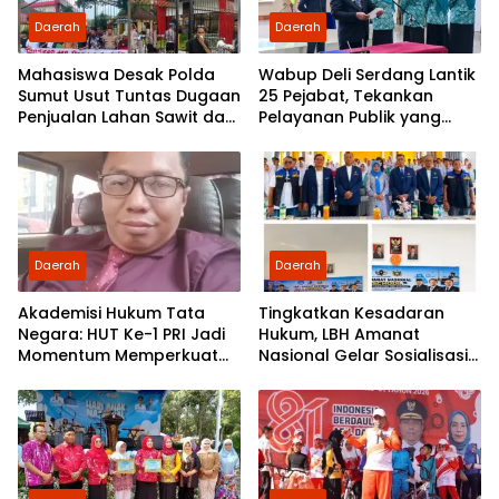
Daerah
Daerah
Mahasiswa Desak Polda
Wabup Deli Serdang Lantik
Sumut Usut Tuntas Dugaan
25 Pejabat, Tekankan
Penjualan Lahan Sawit dan
Pelayanan Publik yang
Serahkan Tuntutan ke DPD
Cepat dan Humanis
Partai Demokrat Sumut
Daerah
Daerah
Akademisi Hukum Tata
Tingkatkan Kesadaran
Negara: HUT Ke-1 PRI Jadi
Hukum, LBH Amanat
Momentum Memperkuat
Nasional Gelar Sosialisasi
Demokrasi dan
UU ITE di SMKN 1 Tanjung
Pengabdian kepada
Morawa
Rakyat