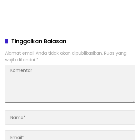
Tinggalkan Balasan
Alamat email Anda tidak akan dipublikasikan.
Ruas yang
wajib ditandai
*