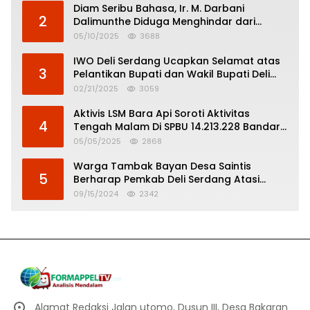
Diam Seribu Bahasa, Ir. M. Darbani
2
Dalimunthe Diduga Menghindar dari
Pertanggungjawaban Politik
05/10/2025
3688
IWO Deli Serdang Ucapkan Selamat atas
3
Pelantikan Bupati dan Wakil Bupati Deli
Serdang
02/21/2025
3059
Aktivis LSM Bara Api Soroti Aktivitas
4
Tengah Malam Di SPBU 14.213.228 Bandar
Tinggi
05/05/2025
2868
Warga Tambak Bayan Desa Saintis
5
Berharap Pemkab Deli Serdang Atasi
Banjir
09/15/2024
2342
Alamat Redaksi Jalan utomo, Dusun III, Desa Bakaran