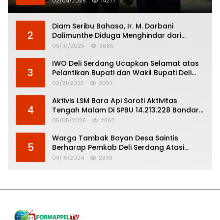
02/04/2025
14277
Diam Seribu Bahasa, Ir. M. Darbani
2
Dalimunthe Diduga Menghindar dari
Pertanggungjawaban Politik
05/10/2025
3685
IWO Deli Serdang Ucapkan Selamat atas
3
Pelantikan Bupati dan Wakil Bupati Deli
Serdang
02/21/2025
3057
Aktivis LSM Bara Api Soroti Aktivitas
4
Tengah Malam Di SPBU 14.213.228 Bandar
Tinggi
05/05/2025
2867
Warga Tambak Bayan Desa Saintis
5
Berharap Pemkab Deli Serdang Atasi
Banjir
09/15/2024
2339