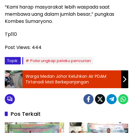
“Kami harap masyarakat lebih waspada saat
membawa uang dalam jumlah besar,” pungkas
Kombes Sumaryono.
Tp110
Post Views:
444
Topik:
Polisi ungkap pelaku pencurian
Warga Medan Johor Keluhkan Air PDAM
Tirtanadi Mati Berkepanjangan
Pos Terkait