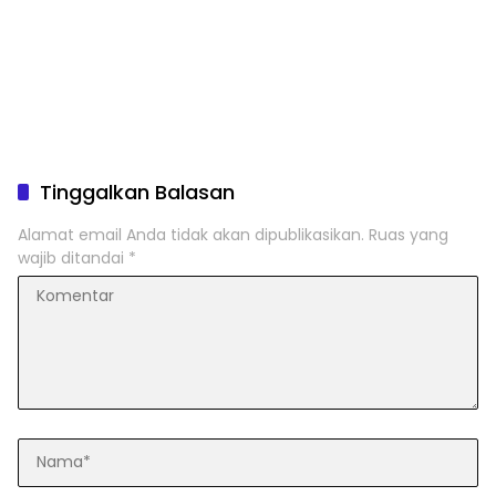
Tinggalkan Balasan
Alamat email Anda tidak akan dipublikasikan.
Ruas yang
wajib ditandai
*