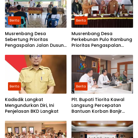
Berita
Berita
Musrenbang Desa
Musrenbang Desa
Sebertung Prioritas
Perkebunan Pulo Rambung
Pengaspalan Jalan Dusun
Prioritas Pengaspalan
V
Dusun Kwala Nibung dan
Dusun Pondok Boyan
Berita
Berita
Kadisdik Langkat
Plt. Bupati Tiorita Kawal
Mengundurkan Diri, Ini
Langsung Percepatan
Penjelasan BKD Langkat
Bantuan Korban Banjir
Langkat ke Jakarta