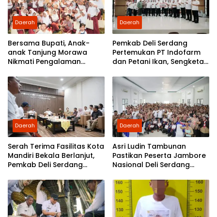
Daerah
Daerah
Bersama Bupati, Anak-
Pemkab Deli Serdang
anak Tanjung Morawa
Pertemukan PT Indofarm
Nikmati Pengalaman
dan Petani Ikan, Sengketa
Pertama Nobar di Bioskop
Berakhir Damai
Daerah
Daerah
Serah Terima Fasilitas Kota
Asri Ludin Tambunan
Mandiri Bekala Berlanjut,
Pastikan Peserta Jambore
Pemkab Deli Serdang
Nasional Deli Serdang
Siapkan Pengelolaan
Berangkat Tanpa Beban
Biaya