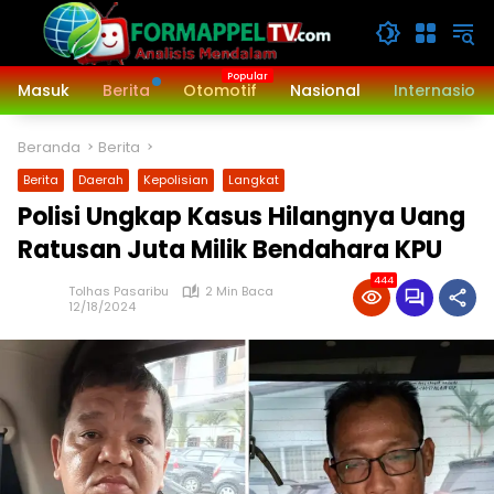
Langsung
ke
konten
Masuk
Berita
Otomotif
Nasional
Internasiona
Beranda
Berita
Berita
Daerah
Kepolisian
Langkat
Polisi Ungkap Kasus Hilangnya Uang
Ratusan Juta Milik Bendahara KPU
444
Tolhas Pasaribu
2 Min Baca
12/18/2024