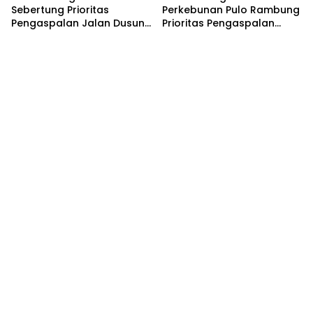
Sebertung Prioritas
Perkebunan Pulo Rambung
Pengaspalan Jalan Dusun
Prioritas Pengaspalan
V
Dusun Kwala Nibung dan
Dusun Pondok Boyan