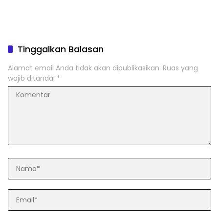
Tinggalkan Balasan
Alamat email Anda tidak akan dipublikasikan.
Ruas yang
wajib ditandai
*