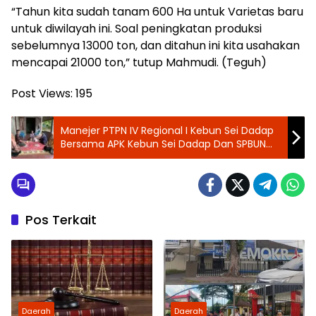
“Tahun kita sudah tanam 600 Ha untuk Varietas baru
untuk diwilayah ini. Soal peningkatan produksi
sebelumnya 13000 ton, dan ditahun ini kita usahakan
mencapai 21000 ton,” tutup Mahmudi. (Teguh)
Post Views:
195
Manejer PTPN IV Regional I Kebun Sei Dadap
Bersama APK Kebun Sei Dadap Dan SPBUN
Basis Sei Dadap Berikan Bantuan Kepada
Masyarakat Sekitar
Pos Terkait
Daerah
Daerah