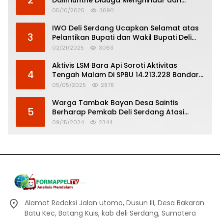
Pertanggungjawaban Politik
05/10/2025
3690
IWO Deli Serdang Ucapkan Selamat atas
3
Pelantikan Bupati dan Wakil Bupati Deli
Serdang
02/21/2025
3063
Aktivis LSM Bara Api Soroti Aktivitas
4
Tengah Malam Di SPBU 14.213.228 Bandar
Tinggi
05/05/2025
2878
Warga Tambak Bayan Desa Saintis
5
Berharap Pemkab Deli Serdang Atasi
Banjir
09/15/2024
2344
Alamat Redaksi Jalan utomo, Dusun III, Desa Bakaran
Batu Kec, Batang Kuis, kab deli Serdang, Sumatera