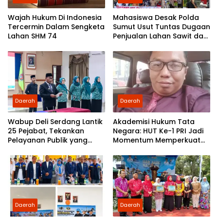
Wajah Hukum Di Indonesia
Mahasiswa Desak Polda
Tercermin Dalam Sengketa
Sumut Usut Tuntas Dugaan
Lahan SHM 74
Penjualan Lahan Sawit dan
Serahkan Tuntutan ke DPD
Partai Demokrat Sumut
Daerah
Daerah
Wabup Deli Serdang Lantik
Akademisi Hukum Tata
25 Pejabat, Tekankan
Negara: HUT Ke-1 PRI Jadi
Pelayanan Publik yang
Momentum Memperkuat
Cepat dan Humanis
Demokrasi dan
Pengabdian kepada
Rakyat
Daerah
Daerah