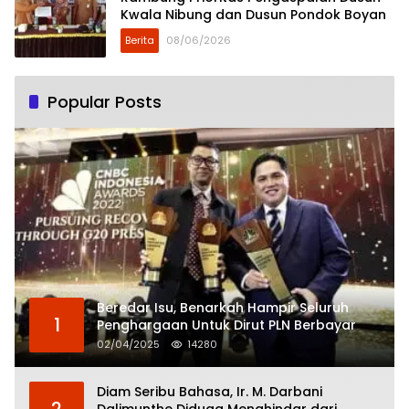
Kwala Nibung dan Dusun Pondok Boyan
Berita
08/06/2026
Popular Posts
Beredar Isu, Benarkah Hampir Seluruh
1
Penghargaan Untuk Dirut PLN Berbayar
02/04/2025
14280
Diam Seribu Bahasa, Ir. M. Darbani
2
Dalimunthe Diduga Menghindar dari