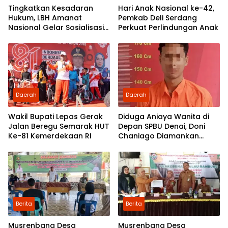
Tingkatkan Kesadaran
Hari Anak Nasional ke-42,
Hukum, LBH Amanat
Pemkab Deli Serdang
Nasional Gelar Sosialisasi
Perkuat Perlindungan Anak
UU ITE di SMKN 1 Tanjung
Morawa
Daerah
Daerah
Wakil Bupati Lepas Gerak
Diduga Aniaya Wanita di
Jalan Beregu Semarak HUT
Depan SPBU Denai, Doni
Ke-81 Kemerdekaan RI
Chaniago Diamankan
Polsek Medan Area
Berita
Berita
Musrenbang Desa
Musrenbang Desa