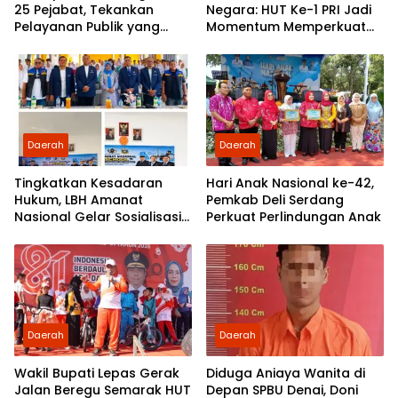
25 Pejabat, Tekankan
Negara: HUT Ke-1 PRI Jadi
Pelayanan Publik yang
Momentum Memperkuat
Cepat dan Humanis
Demokrasi dan
Pengabdian kepada
Rakyat
Daerah
Daerah
Tingkatkan Kesadaran
Hari Anak Nasional ke-42,
Hukum, LBH Amanat
Pemkab Deli Serdang
Nasional Gelar Sosialisasi
Perkuat Perlindungan Anak
UU ITE di SMKN 1 Tanjung
Morawa
Daerah
Daerah
Wakil Bupati Lepas Gerak
Diduga Aniaya Wanita di
Jalan Beregu Semarak HUT
Depan SPBU Denai, Doni