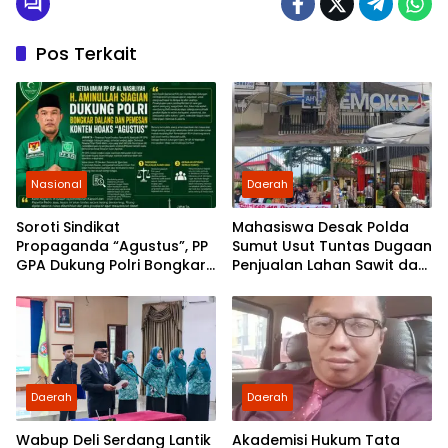
Pos Terkait
Nasional
Daerah
Soroti Sindikat
Mahasiswa Desak Polda
Propaganda “Agustus”, PP
Sumut Usut Tuntas Dugaan
GPA Dukung Polri Bongkar
Penjualan Lahan Sawit dan
Dalang dan Pemesan
Serahkan Tuntutan ke DPD
Konten Hoaks
Partai Demokrat Sumut
Daerah
Daerah
Wabup Deli Serdang Lantik
Akademisi Hukum Tata