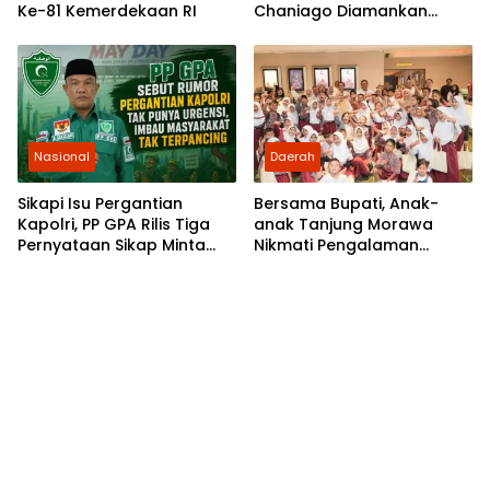
Ke-81 Kemerdekaan RI
Chaniago Diamankan
Polsek Medan Area
Nasional
Daerah
Sikapi Isu Pergantian
Bersama Bupati, Anak-
Kapolri, PP GPA Rilis Tiga
anak Tanjung Morawa
Pernyataan Sikap Minta
Nikmati Pengalaman
Pemuda Jaga Kondusivitas
Pertama Nobar di Bioskop