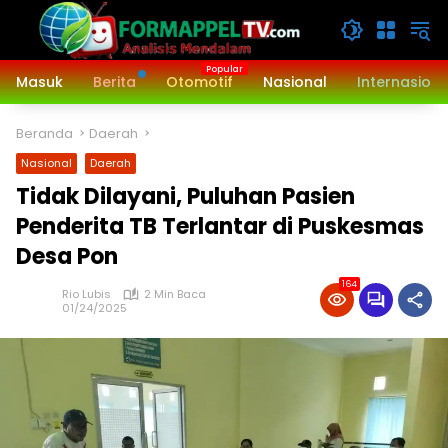
Langsung
ke
konten
Masuk
Berita
Otomotif
Nasional
Internasiona
Beranda
Daerah
Nasional
Daerah
Tidak Dilayani, Puluhan Pasien
Penderita TB Terlantar di Puskesmas
Desa Pon
164
Rio Lubis
2 Min Baca
01/24/2025