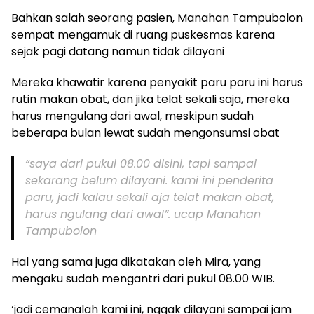
Bahkan salah seorang pasien, Manahan Tampubolon
sempat mengamuk di ruang puskesmas karena
sejak pagi datang namun tidak dilayani
Mereka khawatir karena penyakit paru paru ini harus
rutin makan obat, dan jika telat sekali saja, mereka
harus mengulang dari awal, meskipun sudah
beberapa bulan lewat sudah mengonsumsi obat
“saya dari pukul 08.00 disini, tapi sampai
sekarang belum dilayani. kami ini penderita
paru, jadi kalau sekali aja telat makan obat,
harus ngulang dari awal”. ucap Manahan
Tampubolon
Hal yang sama juga dikatakan oleh Mira, yang
mengaku sudah mengantri dari pukul 08.00 WIB.
‘jadi cemanalah kami ini, nggak dilayani sampai jam