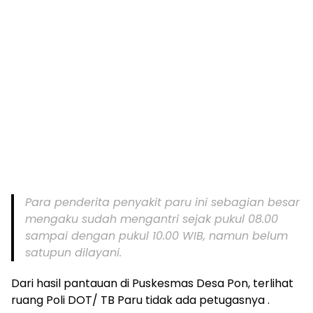
Para penderita penyakit paru ini sebagian besar
mengaku sudah mengantri sejak pukul 08.00
sampai dengan pukul 10.00 WIB, namun belum
satupun dilayani.
Dari hasil pantauan di Puskesmas Desa Pon, terlihat
ruang Poli DOT/ TB Paru tidak ada petugasnya .