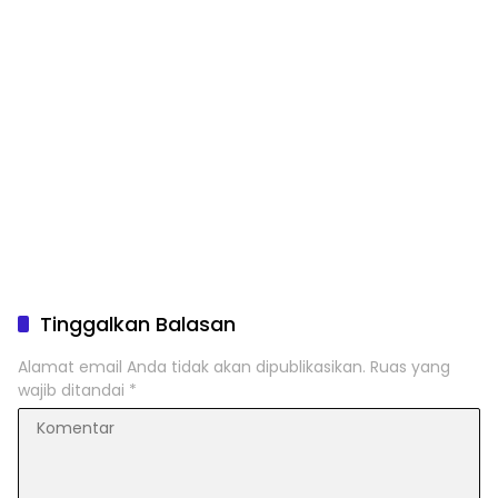
Tinggalkan Balasan
Alamat email Anda tidak akan dipublikasikan.
Ruas yang
wajib ditandai
*