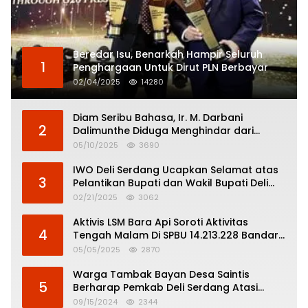
Beredar Isu, Benarkah Hampir Seluruh
1
Penghargaan Untuk Dirut PLN Berbayar
02/04/2025
14280
Diam Seribu Bahasa, Ir. M. Darbani
2
Dalimunthe Diduga Menghindar dari
Pertanggungjawaban Politik
05/10/2025
3690
IWO Deli Serdang Ucapkan Selamat atas
3
Pelantikan Bupati dan Wakil Bupati Deli
Serdang
02/21/2025
3062
Aktivis LSM Bara Api Soroti Aktivitas
4
Tengah Malam Di SPBU 14.213.228 Bandar
Tinggi
05/05/2025
2870
Warga Tambak Bayan Desa Saintis
5
Berharap Pemkab Deli Serdang Atasi
Banjir
09/15/2024
2344