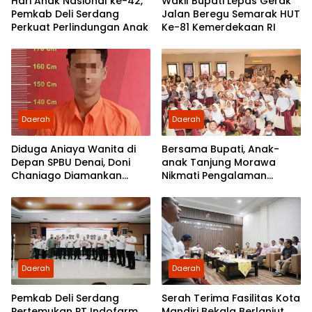
Hari Anak Nasional ke-42,
Wakil Bupati Lepas Gerak
Pemkab Deli Serdang
Jalan Beregu Semarak HUT
Perkuat Perlindungan Anak
Ke-81 Kemerdekaan RI
Daerah
Daerah
Diduga Aniaya Wanita di
Bersama Bupati, Anak-
Depan SPBU Denai, Doni
anak Tanjung Morawa
Chaniago Diamankan
Nikmati Pengalaman
Polsek Medan Area
Pertama Nobar di Bioskop
Daerah
Daerah
Pemkab Deli Serdang
Serah Terima Fasilitas Kota
Pertemukan PT Indofarm
Mandiri Bekala Berlanjut,