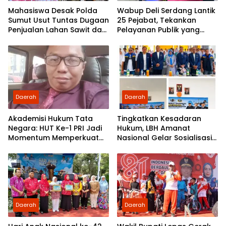
Mahasiswa Desak Polda
Wabup Deli Serdang Lantik
Sumut Usut Tuntas Dugaan
25 Pejabat, Tekankan
Penjualan Lahan Sawit dan
Pelayanan Publik yang
Serahkan Tuntutan ke DPD
Cepat dan Humanis
Partai Demokrat Sumut
Daerah
Daerah
Akademisi Hukum Tata
Tingkatkan Kesadaran
Negara: HUT Ke-1 PRI Jadi
Hukum, LBH Amanat
Momentum Memperkuat
Nasional Gelar Sosialisasi
Demokrasi dan
UU ITE di SMKN 1 Tanjung
Pengabdian kepada
Morawa
Rakyat
Daerah
Daerah