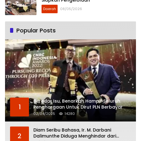
Siapkan Pengelolaan
Daerah
08/05/2026
Popular Posts
Beredar Isu, Benarkah Hampir Seluruh
1
Penghargaan Untuk Dirut PLN Berbayar
02/04/2025
14280
Diam Seribu Bahasa, Ir. M. Darbani
2
Dalimunthe Diduga Menghindar dari