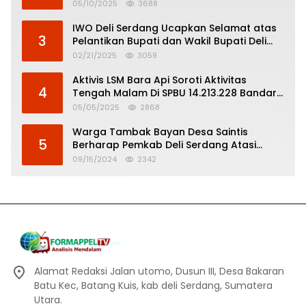
Pertanggungjawaban Politik
05/10/2025
3688
IWO Deli Serdang Ucapkan Selamat atas
3
Pelantikan Bupati dan Wakil Bupati Deli
Serdang
02/21/2025
3059
Aktivis LSM Bara Api Soroti Aktivitas
4
Tengah Malam Di SPBU 14.213.228 Bandar
Tinggi
05/05/2025
2868
Warga Tambak Bayan Desa Saintis
5
Berharap Pemkab Deli Serdang Atasi
Banjir
09/15/2024
2342
Alamat Redaksi Jalan utomo, Dusun III, Desa Bakaran
Batu Kec, Batang Kuis, kab deli Serdang, Sumatera
Utara.