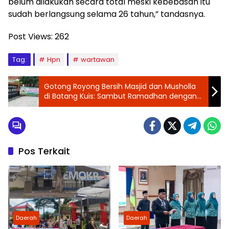
belum dilakukan secara total meski kebebasan itu
sudah berlangsung selama 26 tahun,” tandasnya.
Post Views:
262
Tag:
Hpn
wartawan
Gotong Royong Bersih Masjid dan Musholla
di Batang Kuis: Sambut Ramadhan dengan
Lingkungan Ibadah yang Nyaman
Pos Terkait
Daerah
Daerah