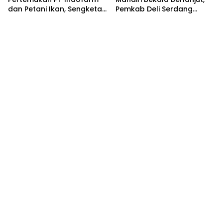
dan Petani Ikan, Sengketa
Pemkab Deli Serdang
Berakhir Damai
Siapkan Pengelolaan