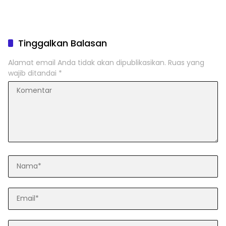
Tinggalkan Balasan
Alamat email Anda tidak akan dipublikasikan.
Ruas yang
wajib ditandai
*