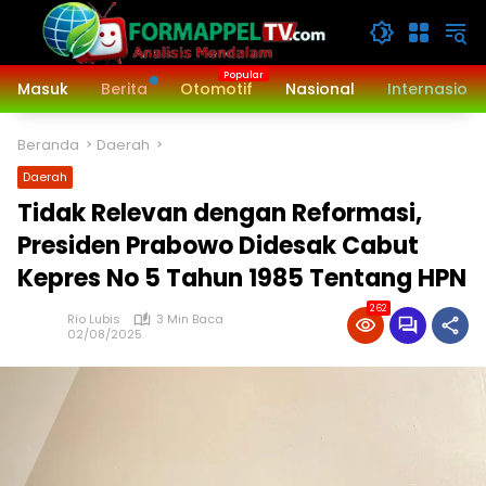
Langsung
ke
konten
Masuk
Berita
Otomotif
Nasional
Internasiona
Beranda
Daerah
Daerah
Tidak Relevan dengan Reformasi,
Presiden Prabowo Didesak Cabut
Kepres No 5 Tahun 1985 Tentang HPN
262
Rio Lubis
3 Min Baca
02/08/2025