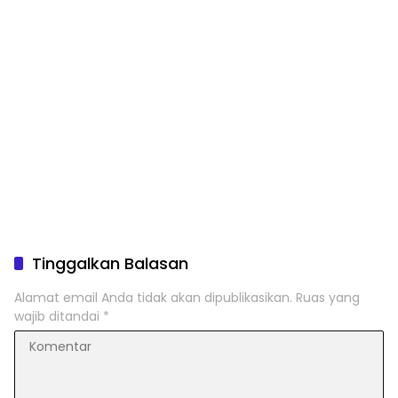
Tinggalkan Balasan
Alamat email Anda tidak akan dipublikasikan.
Ruas yang
wajib ditandai
*