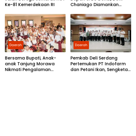
Ke-81 Kemerdekaan RI
Chaniago Diamankan
Polsek Medan Area
Daerah
Daerah
Bersama Bupati, Anak-
Pemkab Deli Serdang
anak Tanjung Morawa
Pertemukan PT Indofarm
Nikmati Pengalaman
dan Petani Ikan, Sengketa
Pertama Nobar di Bioskop
Berakhir Damai