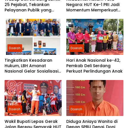
25 Pejabat, Tekankan
Negara: HUT Ke-1 PRI Jadi
Pelayanan Publik yang
Momentum Memperkuat
Cepat dan Humanis
Demokrasi dan
Pengabdian kepada
Rakyat
Daerah
Daerah
Tingkatkan Kesadaran
Hari Anak Nasional ke-42,
Hukum, LBH Amanat
Pemkab Deli Serdang
Nasional Gelar Sosialisasi
Perkuat Perlindungan Anak
UU ITE di SMKN 1 Tanjung
Morawa
Daerah
Daerah
Wakil Bupati Lepas Gerak
Diduga Aniaya Wanita di
Jalan Beregu Semarak HUT
Depan SPBU Denai, Doni