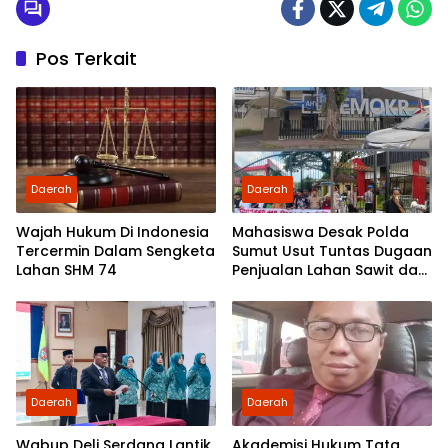
Pos Terkait
Daerah
Daerah
Wajah Hukum Di Indonesia
Mahasiswa Desak Polda
Tercermin Dalam Sengketa
Sumut Usut Tuntas Dugaan
Lahan SHM 74
Penjualan Lahan Sawit dan
Serahkan Tuntutan ke DPD
Partai Demokrat Sumut
Daerah
Daerah
Wabup Deli Serdang Lantik
Akademisi Hukum Tata