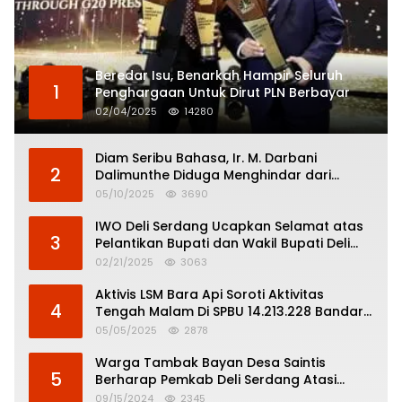
Beredar Isu, Benarkah Hampir Seluruh
1
Penghargaan Untuk Dirut PLN Berbayar
02/04/2025
14280
Diam Seribu Bahasa, Ir. M. Darbani
2
Dalimunthe Diduga Menghindar dari
Pertanggungjawaban Politik
05/10/2025
3690
IWO Deli Serdang Ucapkan Selamat atas
3
Pelantikan Bupati dan Wakil Bupati Deli
Serdang
02/21/2025
3063
Aktivis LSM Bara Api Soroti Aktivitas
4
Tengah Malam Di SPBU 14.213.228 Bandar
Tinggi
05/05/2025
2878
Warga Tambak Bayan Desa Saintis
5
Berharap Pemkab Deli Serdang Atasi
Banjir
09/15/2024
2345