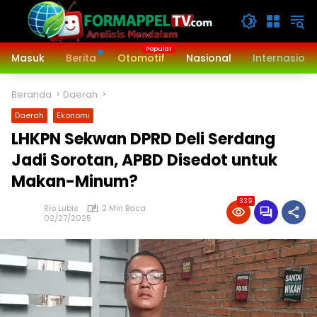
Langsung
ke
konten
Masuk
Berita
Otomotif
Nasional
Internasiona
Beranda
Daerah
Daerah
Ekonomi
LHKPN Sekwan DPRD Deli Serdang
Jadi Sorotan, APBD Disedot untuk
Makan-Minum?
339
Rio Lubis
2 Min Baca
02/27/2025