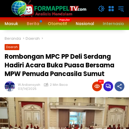
Langsung
ke
konten
Masuk
Berita
Otomotif
Nasional
Internasiona
Beranda
Daerah
Daerah
Rombongan MPC PP Deli Serdang
Hadiri Acara Buka Puasa Bersama
MPW Pemuda Pancasila Sumut
187
W.Ardiansyah
2 Min Baca
03/14/2025