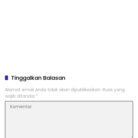
Tinggalkan Balasan
Alamat email Anda tidak akan dipublikasikan.
Ruas yang
wajib ditandai
*