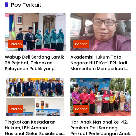
Pos Terkait
Daerah
Daerah
Wabup Deli Serdang Lantik
Akademisi Hukum Tata
25 Pejabat, Tekankan
Negara: HUT Ke-1 PRI Jadi
Pelayanan Publik yang
Momentum Memperkuat
Cepat dan Humanis
Demokrasi dan
Pengabdian kepada
Rakyat
Daerah
Daerah
Tingkatkan Kesadaran
Hari Anak Nasional ke-42,
Hukum, LBH Amanat
Pemkab Deli Serdang
Nasional Gelar Sosialisasi
Perkuat Perlindungan Anak