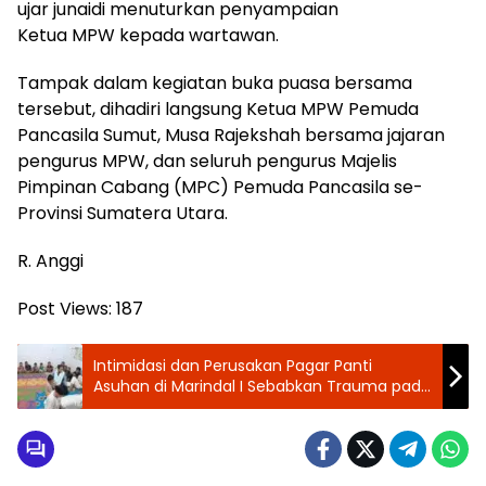
ujar junaidi menuturkan penyampaian
Ketua MPW kepada wartawan.
Tampak dalam kegiatan buka puasa bersama
tersebut, dihadiri langsung Ketua MPW Pemuda
Pancasila Sumut, Musa Rajekshah bersama jajaran
pengurus MPW, dan seluruh pengurus Majelis
Pimpinan Cabang (MPC) Pemuda Pancasila se-
Provinsi Sumatera Utara.
R. Anggi
Post Views:
187
Intimidasi dan Perusakan Pagar Panti
Asuhan di Marindal I Sebabkan Trauma pada
Anak-anak, Satu Meninggal