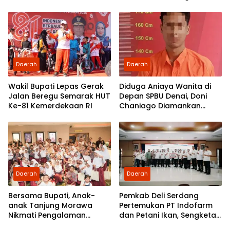
UU ITE di SMKN 1 Tanjung
Morawa
Daerah
Daerah
Wakil Bupati Lepas Gerak
Diduga Aniaya Wanita di
Jalan Beregu Semarak HUT
Depan SPBU Denai, Doni
Ke-81 Kemerdekaan RI
Chaniago Diamankan
Polsek Medan Area
Daerah
Daerah
Bersama Bupati, Anak-
Pemkab Deli Serdang
anak Tanjung Morawa
Pertemukan PT Indofarm
Nikmati Pengalaman
dan Petani Ikan, Sengketa
Pertama Nobar di Bioskop
Berakhir Damai