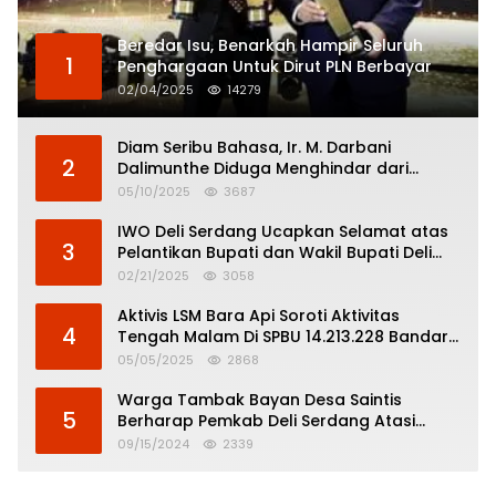
Beredar Isu, Benarkah Hampir Seluruh
1
Penghargaan Untuk Dirut PLN Berbayar
02/04/2025
14279
Diam Seribu Bahasa, Ir. M. Darbani
2
Dalimunthe Diduga Menghindar dari
Pertanggungjawaban Politik
05/10/2025
3687
IWO Deli Serdang Ucapkan Selamat atas
3
Pelantikan Bupati dan Wakil Bupati Deli
Serdang
02/21/2025
3058
Aktivis LSM Bara Api Soroti Aktivitas
4
Tengah Malam Di SPBU 14.213.228 Bandar
Tinggi
05/05/2025
2868
Warga Tambak Bayan Desa Saintis
5
Berharap Pemkab Deli Serdang Atasi
Banjir
09/15/2024
2339