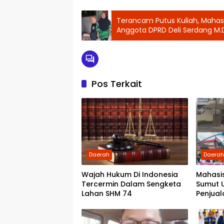
Terancam Putus Kuliah, Mahas
Anggota DPRD Deli Serdang M.D
Pos Terkait
Daerah
Daera
Wajah Hukum Di Indonesia
Mahasi
Tercermin Dalam Sengketa
Sumut 
Lahan SHM 74
Penjual
Serahk
Partai