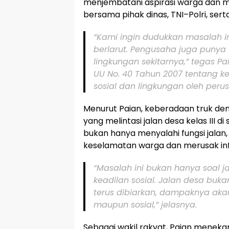
menjembatani aspirasi warga dan m
bersama pihak dinas, TNI–Polri, ser
“Kami ingin dudukkan masalah ini
berlarut. Pengusaha juga puny
lingkungan sekitarnya,” tegas Pa
UU No. 40 Tahun 2007 tentang 
sosial dan lingkungan oleh peru
Menurut Paian, keberadaan truk de
yang melintasi jalan desa kelas III d
bukan hanya menyalahi fungsi jalan
keselamatan warga dan merusak inf
“Masalah ini bukan hanya soal ja
keadilan sosial. Jalan desa buka
terus dibiarkan, dampaknya akan
maupun sosial,” jelasnya.
Sebagai wakil rakyat, Paian menek