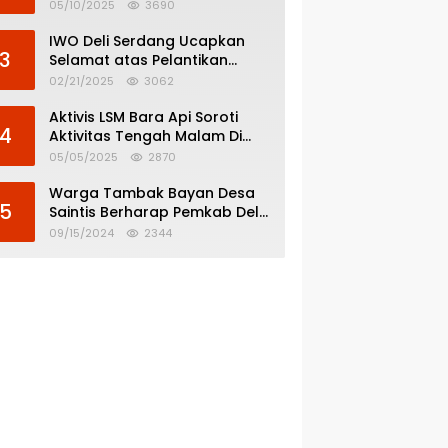
Menghindar dari
05/10/2025
3690
Pertanggungjawaban Politik
IWO Deli Serdang Ucapkan
3
Selamat atas Pelantikan
Bupati dan Wakil Bupati Deli
02/21/2025
3062
Serdang
Aktivis LSM Bara Api Soroti
4
Aktivitas Tengah Malam Di
SPBU 14.213.228 Bandar Tinggi
05/05/2025
2870
Warga Tambak Bayan Desa
5
Saintis Berharap Pemkab Deli
Serdang Atasi Banjir
09/15/2024
2344