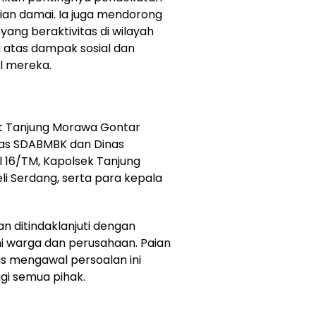
an damai. Ia juga mendorong
ang beraktivitas di wilayah
 atas dampak sosial dan
l mereka.
at Tanjung Morawa Gontar
nas SDABMBK dan Dinas
 16/TM, Kapolsek Tanjung
li Serdang, serta para kepala
an ditindaklanjuti dengan
i warga dan perusahaan. Paian
s mengawal persoalan ini
agi semua pihak.