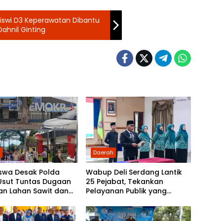
iswi D3 Keperawatan Dibantu
ahnil Ginting
h
Daerah
swa Desak Polda
Wabup Deli Serdang Lantik
Usut Tuntas Dugaan
25 Pejabat, Tekankan
an Lahan Sawit dan
Pelayanan Publik yang
an Tuntutan ke DPD
Cepat dan Humanis
 Demokrat Sumut