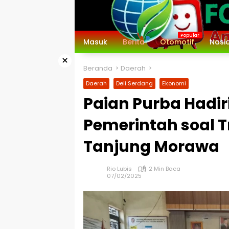
Langsung
ke
konten
Masuk
Berita
Otomotif
Nasi
×
Beranda
Daerah
Daerah
Deli Serdang
Ekonomi
Paian Purba Hadir
Pemerintah soal T
Tanjung Morawa
Rio Lubis
2 Min Baca
07/02/2025