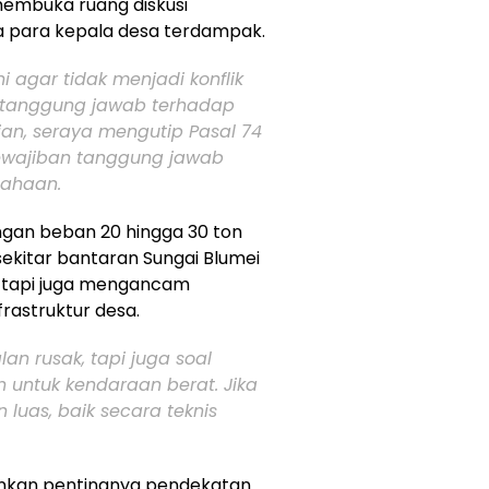
embuka ruang diskusi
ta para kepala desa terdampak.
 agar tidak menjadi konflik
a tanggung jawab terhadap
ian, seraya mengutip Pasal 74
kewajiban tanggung jawab
sahaan.
ngan beban 20 hingga 30 ton
i sekitar bantaran Sungai Blumei
, tapi juga mengancam
rastruktur desa.
lan rusak, tapi juga soal
n untuk kendaraan berat. Jika
 luas, baik secara teknis
ankan pentingnya pendekatan