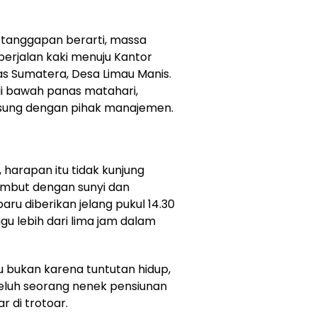
tanggapan berarti, massa
erjalan kaki menuju Kantor
ntas Sumatera, Desa Limau Manis.
di bawah panas matahari,
sung dengan pihak manajemen.
 harapan itu tidak kunjung
ambut dengan sunyi dan
baru diberikan jelang pukul 14.30
gu lebih dari lima jam dalam
au bukan karena tuntutan hidup,
 keluh seorang nenek pensiunan
r di trotoar.