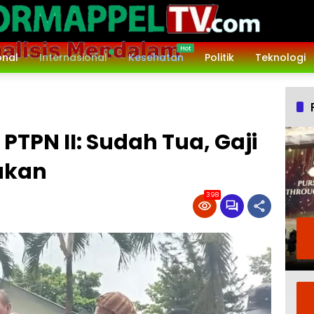
onal
Internasional
Kesehatan
Politik
Teknologi
PTPN II: Sudah Tua, Gaji
akan
398