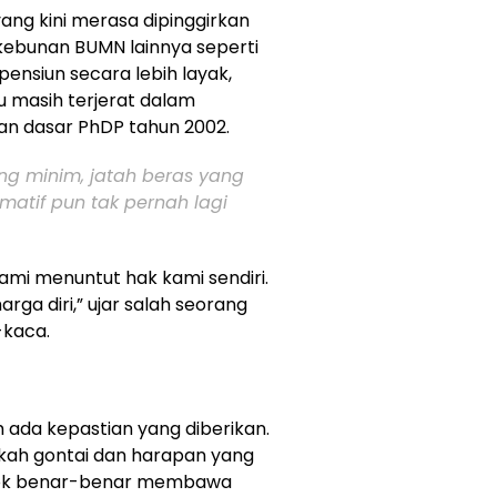
ng kini merasa dipinggirkan
kebunan BUMN lainnya seperti
pensiun secara lebih layak,
u masih terjerat dalam
n dasar PhDP tahun 2002.
ng minim, jatah beras yang
atif pun tak pernah lagi
ami menuntut hak kami sendiri.
arga diri,” ujar salah seorang
-kaca.
m ada kepastian yang diberikan.
kah gontai dan harapan yang
sok benar-benar membawa