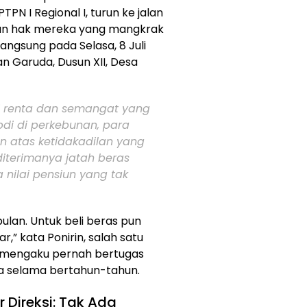
PN I Regional I, turun ke jalan
san hak mereka yang mangkrak
angsung pada Selasa, 8 Juli
an Garuda, Dusun XII, Desa
i renta dan semangat yang
di di perkebunan, para
 atas ketidakadilan yang
diterimanya jatah beras
 nilai pensiun yang tak
ulan. Untuk beli beras pun
r,” kata Ponirin, salah satu
g mengaku pernah bertugas
a selama bertahun-tahun.
 Direksi: Tak Ada