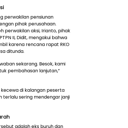
si
ang perwakilan pensiunan
dengan pihak perusahaan.
perwakilan aksi, Irianto, pihak
TPN II, Didit, mengakui bahwa
mbil karena rencana rapat RKO
ksa ditunda.
awaban sekarang. Besok, kami
tuk pembahasan lanjutan,”
a kecewa di kalangan peserta
 terlalu sering mendengar janji
arah
rsebut adalah eks buruh dan