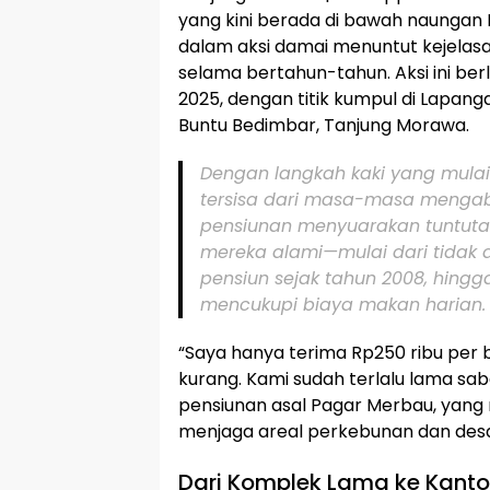
yang kini berada di bawah naungan PT
dalam aksi damai menuntut kejela
selama bertahun-tahun. Aksi ini berl
2025, dengan titik kumpul di Lapang
Buntu Bedimbar, Tanjung Morawa.
Dengan langkah kaki yang mula
tersisa dari masa-masa mengab
pensiunan menyuarakan tuntutan
mereka alami—mulai dari tidak 
pensiun sejak tahun 2008, hingga
mencukupi biaya makan harian.
“Saya hanya terima Rp250 ribu per b
kurang. Kami sudah terlalu lama saba
pensiunan asal Pagar Merbau, yan
menjaga areal perkebunan dan des
Dari Komplek Lama ke Kantor