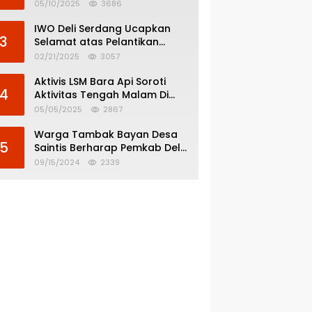
Menghindar dari
05/10/2025
3686
Pertanggungjawaban Politik
IWO Deli Serdang Ucapkan
3
Selamat atas Pelantikan
Bupati dan Wakil Bupati Deli
02/21/2025
3057
Serdang
Aktivis LSM Bara Api Soroti
4
Aktivitas Tengah Malam Di
SPBU 14.213.228 Bandar Tinggi
05/05/2025
2867
Warga Tambak Bayan Desa
5
Saintis Berharap Pemkab Deli
Serdang Atasi Banjir
09/15/2024
2339