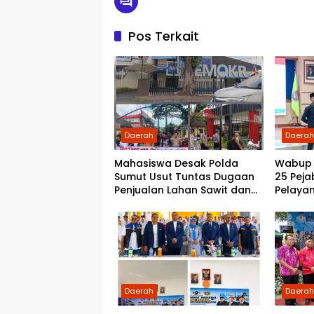
Pos Terkait
Daerah
Daera
Mahasiswa Desak Polda
Wabup D
Sumut Usut Tuntas Dugaan
25 Peja
Penjualan Lahan Sawit dan
Pelayan
Serahkan Tuntutan ke DPD
Cepat 
Partai Demokrat Sumut
Daerah
Daera