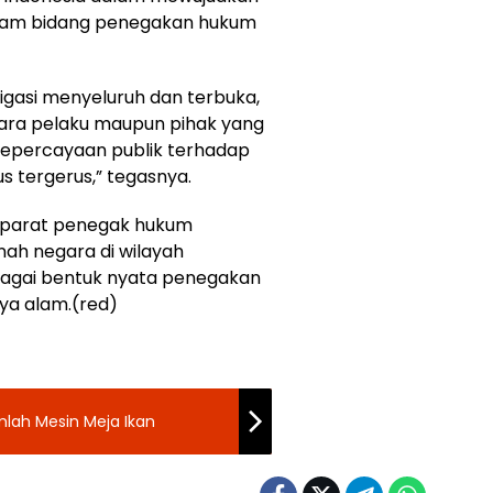
alam bidang penegakan hukum
igasi menyeluruh dan terbuka,
ara pelaku maupun pihak yang
, kepercayaan publik terhadap
s tergerus,” tegasnya.
aparat penegak hukum
nah negara di wilayah
bagai bentuk nyata penegakan
ya alam.(red)
lah Mesin Meja Ikan