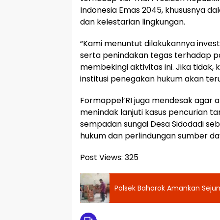
Indonesia Emas 2045, khususnya d
dan kelestarian lingkungan.
“Kami menuntut dilakukannya invest
serta penindakan tegas terhadap p
membekingi aktivitas ini. Jika tidak
institusi penegakan hukum akan teru
Formappel’RI juga mendesak agar 
menindak lanjuti kasus pencurian ta
sempadan sungai Desa Sidodadi se
hukum dan perlindungan sumber da
Post Views:
325
Polsek Bahorok Amankan Sejum