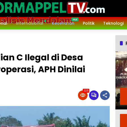
onal
Internasional
Kesehatan
Politik
Teknologi
an C Ilegal di Desa
operasi, APH Dinilai
325