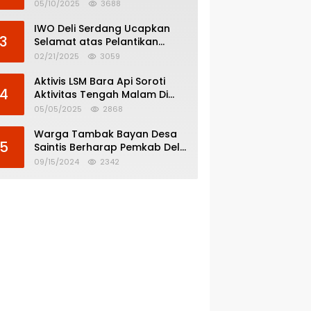
Menghindar dari
05/10/2025
3688
Pertanggungjawaban Politik
IWO Deli Serdang Ucapkan
3
Selamat atas Pelantikan
Bupati dan Wakil Bupati Deli
02/21/2025
3059
Serdang
Aktivis LSM Bara Api Soroti
4
Aktivitas Tengah Malam Di
SPBU 14.213.228 Bandar Tinggi
05/05/2025
2868
Warga Tambak Bayan Desa
5
Saintis Berharap Pemkab Deli
Serdang Atasi Banjir
09/15/2024
2342