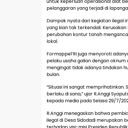
untuk keperluan operasional alat
pelanggaran yang terjadi di lapanga
Dampak nyata dari kegiatan ilegal i
yang kian tak terkendali. Kerusak
perubahan kontur tanah menganc
lokal.
Formappel’RI juga menyoroti adanya
pelaku usaha galian dengan oknum 
mengingat tidak adanya tindakan h
bulan.
“Situasi ini sangat memprihatinkan.
berlaku di sana,” ujar R.Anggi Syap
kepada media pada Selasa 29/7/202
R.Anggi menegaskan bahwa pembiara
ilegal di Desa Sidodadi merupaka
terhadap visi-misi Presiden Republ