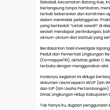
Sidodadi, Kecamatan Batang Kuis, K
berlangsung tanpa hambatan, meni
terkait keberanian dan komitmen 
dalam menindak pelanggaran. Prak
yang berkedok “cetak sawah” di daer
seolah mendapat perlindungan, bah
oknum-oknum dari institusi yang 
Berdasarkan hasil investigasi lapa
Peduli dan Pemerhati Lingkungan Re
(Formappel’RI), aktivitas galian C il
terbuka dengan menggunakan alat b
Ironisnya, kegiatan ini diduga berl
dokumen resmi seperti IWUP (Izin 
dan IUP (Izin Usaha Pertambangan) d
Dinas Lingkungan Hidup Kabupaten D
Tak hanya itu, dugaan penggunaan BB