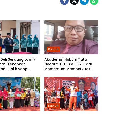
h
Daerah
eli Serdang Lantik
Akademisi Hukum Tata
bat, Tekankan
Negara: HUT Ke-1 PRI Jadi
an Publik yang
Momentum Memperkuat
dan Humanis
Demokrasi dan Pengabdian
kepada Rakyat
h
Daerah