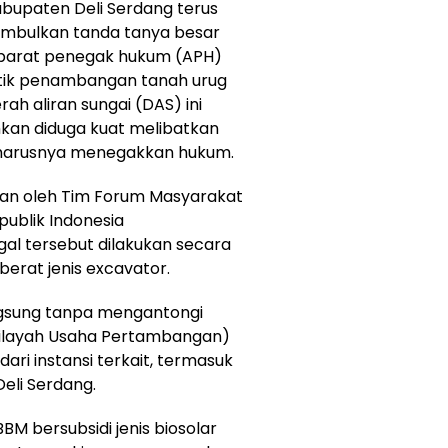
abupaten Deli Serdang terus
mbulkan tanda tanya besar
aparat penegak hukum (APH)
tik penambangan tanah urug
ah aliran sungai (DAS) ini
kan diduga kuat melibatkan
seharusnya menegakkan hukum.
ngan oleh Tim Forum Masyarakat
publik Indonesia
egal tersebut dilakukan secara
erat jenis excavator.
angsung tanpa mengantongi
Wilayah Usaha Pertambangan)
ari instansi terkait, termasuk
eli Serdang.
M bersubsidi jenis biosolar