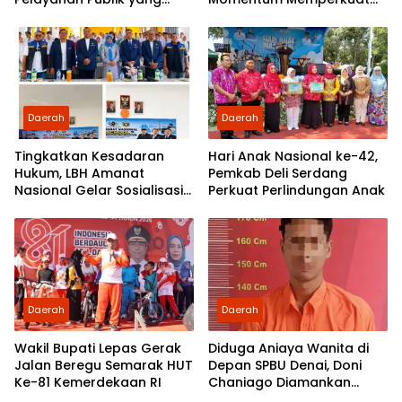
Cepat dan Humanis
Demokrasi dan
Pengabdian kepada
Rakyat
Daerah
Daerah
Tingkatkan Kesadaran
Hari Anak Nasional ke-42,
Hukum, LBH Amanat
Pemkab Deli Serdang
Nasional Gelar Sosialisasi
Perkuat Perlindungan Anak
UU ITE di SMKN 1 Tanjung
Morawa
Daerah
Daerah
Wakil Bupati Lepas Gerak
Diduga Aniaya Wanita di
Jalan Beregu Semarak HUT
Depan SPBU Denai, Doni
Ke-81 Kemerdekaan RI
Chaniago Diamankan
Polsek Medan Area