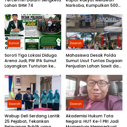
Tercermin Dalam Sengketa
Rapat Rakyat Melawan
Lahan SHM 74
Narkoba, Kumpulkan 500
Mahasiswa dan Pelajar
Sumut
Daerah
Soroti Tiga Lokasi Diduga
Mahasiswa Desak Polda
Arena Judi, PW IPA Sumut
Sumut Usut Tuntas Dugaan
Layangkan Tuntutan ke
Penjualan Lahan Sawit dan
Poldasu
Serahkan Tuntutan ke DPD
Partai Demokrat Sumut
Daerah
Daerah
Wabup Deli Serdang Lantik
Akademisi Hukum Tata
25 Pejabat, Tekankan
Negara: HUT Ke-1 PRI Jadi
Pelayanan Publik yang
Momentum Memperkuat