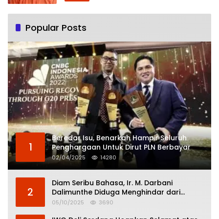
Popular Posts
Beredar Isu, Benarkah Hampir Seluruh
1
Penghargaan Untuk Dirut PLN Berbayar
02/04/2025
14280
Diam Seribu Bahasa, Ir. M. Darbani
2
Dalimunthe Diduga Menghindar dari
Pertanggungjawaban Politik
05/10/2025
3690