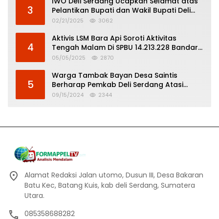
IWO Deli Serdang Ucapkan Selamat atas
3
Pelantikan Bupati dan Wakil Bupati Deli
Serdang
02/21/2025
3062
Aktivis LSM Bara Api Soroti Aktivitas
4
Tengah Malam Di SPBU 14.213.228 Bandar
Tinggi
05/05/2025
2870
Warga Tambak Bayan Desa Saintis
5
Berharap Pemkab Deli Serdang Atasi
Banjir
09/15/2024
2344
Alamat Redaksi Jalan utomo, Dusun III, Desa Bakaran
Batu Kec, Batang Kuis, kab deli Serdang, Sumatera
Utara.
085358688282