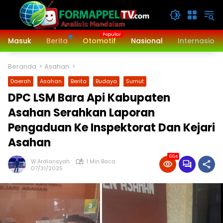
Langsung
ke
konten
Masuk
Berita
Otomotif
Nasional
Internasiona
Beranda
Asahan
Daerah
Asahan
Berita
Budaya
Sumut
DPC LSM Bara Api Kabupaten
Asahan Serahkan Laporan
Pengaduan Ke Inspektorat Dan Kejari
Asahan
664
W.Ardiansyah
1 Min Baca
07/31/2025