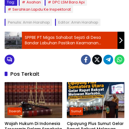
Tag:
Asahan
DPC LSM Bara Api
Serahkan Lapdu Ke Inspektorat
Penulis: Amin Harahap
Editor: Amin Harahap
SPPBE PT Migas Sahabat Sejati di Desa
Bandar Labuhan Pastikan Keamanan
Operasional Sesuai Standar
Pos Terkait
Daerah
Sumut
Wajah Hukum Di Indonesia
Cipayung Plus Sumut Gelar