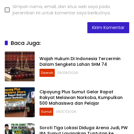
Simpan nama, email, dan situs web saya pada
peramban ini untuk komentar saya berikutnya.
Baca Juga:
Wajah Hukum Di Indonesia Tercermin
Dalam Sengketa Lahan SHM 74
Daerah
08/08/2026
Cipayung Plus Sumut Gelar Rapat
Rakyat Melawan Narkoba, Kumpulkan
500 Mahasiswa dan Pelajar
Sumut
08/07/2026
Soroti Tiga Lokasi Diduga Arena Judi, PW
IPA Sumut Layangkan Tuntutan ke