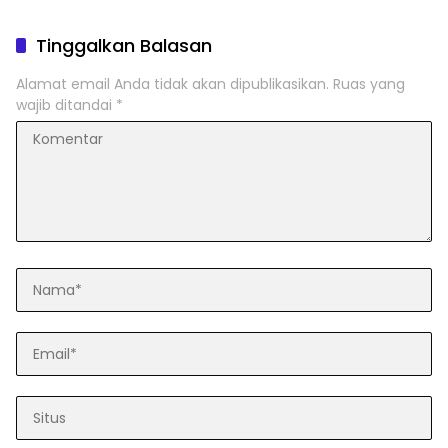
Tinggalkan Balasan
Alamat email Anda tidak akan dipublikasikan.
Ruas yang
wajib ditandai
*