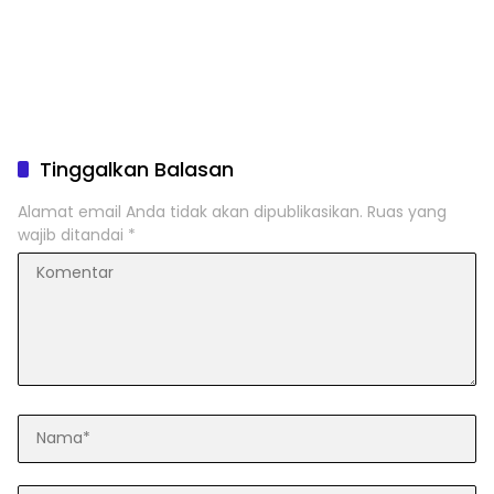
Tinggalkan Balasan
Alamat email Anda tidak akan dipublikasikan.
Ruas yang
wajib ditandai
*