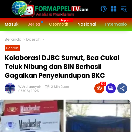
Langsung
ke
konten
Masuk
Berita
Otomotif
Nasional
Internasiona
Beranda
Daerah
Daerah
Kolaborasi DJBC Sumut, Bea Cukai
Teluk Nibung dan BIN Berhasil
Gagalkan Penyelundupan BKC
107
W.Ardiansyah
2 Min Baca
08/06/2025