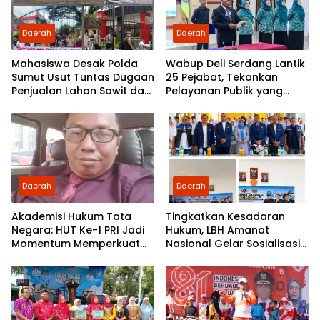
Daerah
Daerah
Mahasiswa Desak Polda
Wabup Deli Serdang Lantik
Sumut Usut Tuntas Dugaan
25 Pejabat, Tekankan
Penjualan Lahan Sawit dan
Pelayanan Publik yang
Serahkan Tuntutan ke DPD
Cepat dan Humanis
Partai Demokrat Sumut
Daerah
Daerah
Akademisi Hukum Tata
Tingkatkan Kesadaran
Negara: HUT Ke-1 PRI Jadi
Hukum, LBH Amanat
Momentum Memperkuat
Nasional Gelar Sosialisasi
Demokrasi dan
UU ITE di SMKN 1 Tanjung
Pengabdian kepada
Morawa
Rakyat