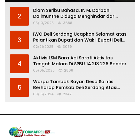
Diam Seribu Bahasa, Ir. M. Darbani
2
Dalimunthe Diduga Menghindar dari
Pertanggungjawaban Politik
05/10/2025
3688
IWO Deli Serdang Ucapkan Selamat atas
3
Pelantikan Bupati dan Wakil Bupati Deli
Serdang
02/21/2025
3059
Aktivis LSM Bara Api Soroti Aktivitas
4
Tengah Malam Di SPBU 14.213.228 Bandar
Tinggi
05/05/2025
2868
Warga Tambak Bayan Desa Saintis
5
Berharap Pemkab Deli Serdang Atasi
Banjir
09/15/2024
2342