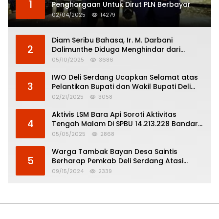
1
Penghargaan Untuk Dirut PLN Berbayar
02/04/2025
14279
Diam Seribu Bahasa, Ir. M. Darbani
2
Dalimunthe Diduga Menghindar dari
Pertanggungjawaban Politik
05/10/2025
3686
IWO Deli Serdang Ucapkan Selamat atas
3
Pelantikan Bupati dan Wakil Bupati Deli
Serdang
02/21/2025
3058
Aktivis LSM Bara Api Soroti Aktivitas
4
Tengah Malam Di SPBU 14.213.228 Bandar
Tinggi
05/05/2025
2868
Warga Tambak Bayan Desa Saintis
5
Berharap Pemkab Deli Serdang Atasi
Banjir
09/15/2024
2339