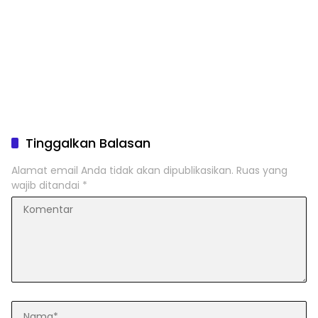
Tinggalkan Balasan
Alamat email Anda tidak akan dipublikasikan.
Ruas yang
wajib ditandai
*