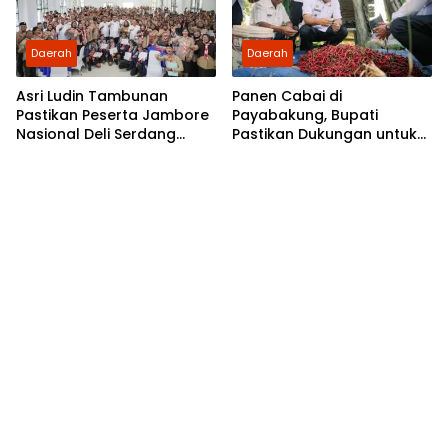
Daerah
Daerah
Asri Ludin Tambunan
Panen Cabai di
Pastikan Peserta Jambore
Payabakung, Bupati
Nasional Deli Serdang
Pastikan Dukungan untuk
Berangkat Tanpa Beban
Petani Terus Diperkuat
Biaya