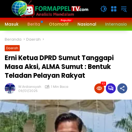
Langsung
ke
konten
Masuk
Berita
Otomotif
Nasional
Internasiona
Beranda
Daerah
Daerah
Erni Ketua DPRD Sumut Tanggapi
Masa Aksi, ALMA Sumut : Bentuk
Teladan Pelayan Rakyat
101
W.Ardiansyah
1 Min Baca
09/01/2025