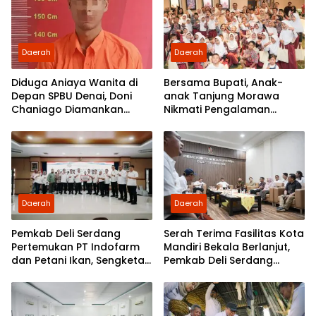
Daerah
Daerah
Diduga Aniaya Wanita di
Bersama Bupati, Anak-
Depan SPBU Denai, Doni
anak Tanjung Morawa
Chaniago Diamankan
Nikmati Pengalaman
Polsek Medan Area
Pertama Nobar di Bioskop
Daerah
Daerah
Pemkab Deli Serdang
Serah Terima Fasilitas Kota
Pertemukan PT Indofarm
Mandiri Bekala Berlanjut,
dan Petani Ikan, Sengketa
Pemkab Deli Serdang
Berakhir Damai
Siapkan Pengelolaan