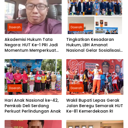
Daerah
Daerah
Akademisi Hukum Tata
Tingkatkan Kesadaran
Negara: HUT Ke-1 PRI Jadi
Hukum, LBH Amanat
Momentum Memperkuat
Nasional Gelar Sosialisasi
Demokrasi dan
UU ITE di SMKN 1 Tanjung
Pengabdian kepada
Morawa
Rakyat
Daerah
Daerah
Hari Anak Nasional ke-42,
Wakil Bupati Lepas Gerak
Pemkab Deli Serdang
Jalan Beregu Semarak HUT
Perkuat Perlindungan Anak
Ke-81 Kemerdekaan RI