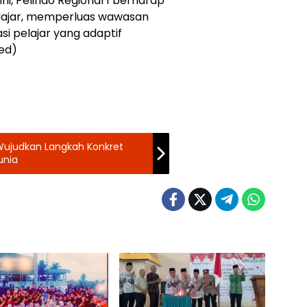
i, Pelindo Regional 1 berharap
ajar, memperluas wawasan
i pelajar yang adaptif
ed)
Wujudkan Langkah Konkret
unia