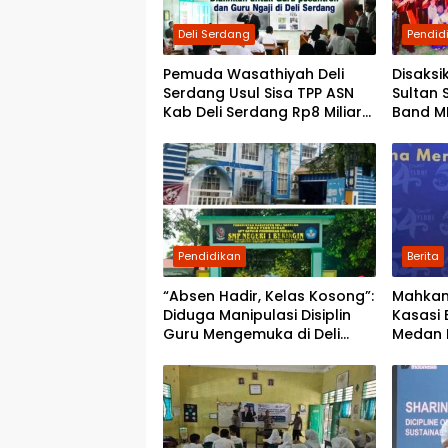
Deli Serdang
Pendid
Pemuda Wasathiyah Deli
Disaksi
Serdang Usul Sisa TPP ASN
Sultan 
Kab Deli Serdang Rp8 Miliar
Band MI
Dialihkan untuk Guru
Juara U
Pesantren dan Guru Ngaji
Bumi S
Pendidikan
Berita
“Absen Hadir, Kelas Kosong”:
Mahkam
Diduga Manipulasi Disiplin
Kasasi 
Guru Mengemuka di Deli
Medan 
Serdang
Batalk
Kelulus
Langka
Tenaga