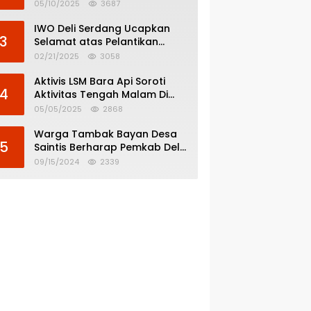
Menghindar dari
05/10/2025
3687
Pertanggungjawaban Politik
IWO Deli Serdang Ucapkan
3
Selamat atas Pelantikan
Bupati dan Wakil Bupati Deli
02/21/2025
3058
Serdang
Aktivis LSM Bara Api Soroti
4
Aktivitas Tengah Malam Di
SPBU 14.213.228 Bandar Tinggi
05/05/2025
2868
Warga Tambak Bayan Desa
5
Saintis Berharap Pemkab Deli
Serdang Atasi Banjir
09/15/2024
2339