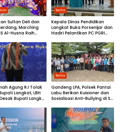
ikan
Berita
kan Sultan Deli dan
Kepala Dinas Pendidikan
Serdang, Marching
Langkat Buka Porsenijar dan
S Al-Husna Raih
Hadiri Pelantikan PC PGRI
mum I di Festival
dan PC Khusus PGRI Tahun
erampang XII
2026
Berita
ah Agung R.I Tolak
Gandeng LPA, Polsek Pantai
Bupati Langkat, LBH
Labu Berikan Kuisioner dan
Desak Bupati Langkat
Sosialisasi Anti-Bullying di SD
an Pengumuman
104256 Rugemuk
an Seleksi PPPK
t Khusus Guru Dan
 Pendidik Tahun 2023