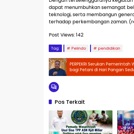
Dengan terselenggaranya kegiatan in
dapat menumbuhkan semangat bel
teknologi, serta membangun generas
terhadap perkembangan zaman. (r
Post Views:
142
Tag:
Pelindo
pendidikan
PERPEKRI Serukan Pemerintah 
bagi Petani di Hari Pangan Sed
Pos Terkait