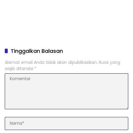
Tinggalkan Balasan
Alamat email Anda tidak akan dipublikasikan.
Ruas yang
wajib ditandai
*