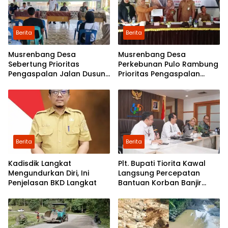
Berita
Berita
Musrenbang Desa
Musrenbang Desa
Sebertung Prioritas
Perkebunan Pulo Rambung
Pengaspalan Jalan Dusun
Prioritas Pengaspalan
V
Dusun Kwala Nibung dan
Dusun Pondok Boyan
Berita
Berita
Kadisdik Langkat
Plt. Bupati Tiorita Kawal
Mengundurkan Diri, Ini
Langsung Percepatan
Penjelasan BKD Langkat
Bantuan Korban Banjir
Langkat ke Jakarta