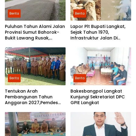
Berita
Berita
Puluhan Tahun Alami Jalan
Lapor Plt Bupati Langkat,
Provinsi Sumut Bahorok-
Sejak Tahun 1970,
Bukit Lawang Rusak,
Infrastruktur Jalan Di
Pemerintah Mulai Lakukan
Mejuah-Juah Tidak Pernah
Perbaikan
Diperhatikan Pemerintah
Kabupaten Langkat
Berita
Berita
Tentukan Arah
Bakesbangpol Langkat
Pembangunan Tahun
Kunjungi Sekretariat DPC
Anggaran 2027,Pemdes
GPIE Langkat
Perkebunan Marike Gelar
Musrenbang