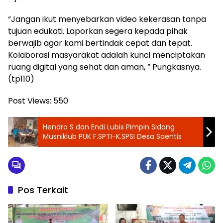
“Jangan ikut menyebarkan video kekerasan tanpa
tujuan edukati. Laporkan segera kepada pihak
berwajib agar kami bertindak cepat dan tepat.
Kolaborasi masyarakat adalah kunci menciptakan
ruang digital yang sehat dan aman, ” Pungkasnya.
(tp110)
Post Views:
550
Hendro S dan Endi Lubis Pimpin Sidang
Musniklub PUK F.SPTI-K.SPSI Desa Saentis
Pos Terkait