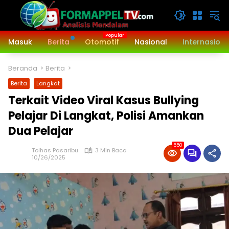
Langsung
ke
konten
Masuk
Berita
Otomotif
Nasional
Internasiona
Beranda
Berita
Berita
Langkat
Terkait Video Viral Kasus Bullying
Pelajar Di Langkat, Polisi Amankan
Dua Pelajar
550
Tolhas Pasaribu
3 Min Baca
10/26/2025