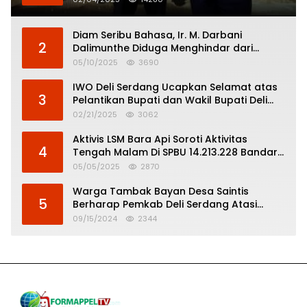
Diam Seribu Bahasa, Ir. M. Darbani
2
Dalimunthe Diduga Menghindar dari
Pertanggungjawaban Politik
05/10/2025
3690
IWO Deli Serdang Ucapkan Selamat atas
3
Pelantikan Bupati dan Wakil Bupati Deli
Serdang
02/21/2025
3062
Aktivis LSM Bara Api Soroti Aktivitas
4
Tengah Malam Di SPBU 14.213.228 Bandar
Tinggi
05/05/2025
2870
Warga Tambak Bayan Desa Saintis
5
Berharap Pemkab Deli Serdang Atasi
Banjir
09/15/2024
2344