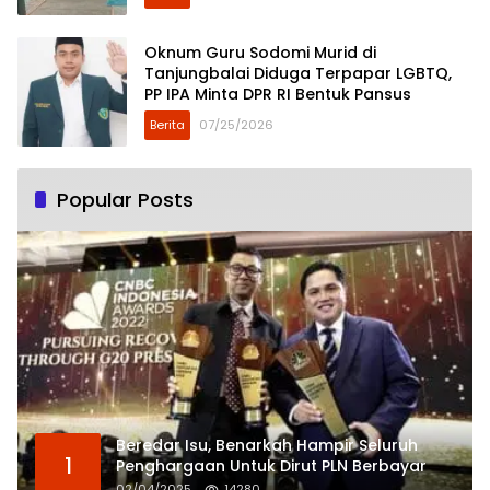
Oknum Guru Sodomi Murid di
Tanjungbalai Diduga Terpapar LGBTQ,
PP IPA Minta DPR RI Bentuk Pansus
Berita
07/25/2026
Popular Posts
Beredar Isu, Benarkah Hampir Seluruh
1
Penghargaan Untuk Dirut PLN Berbayar
02/04/2025
14280