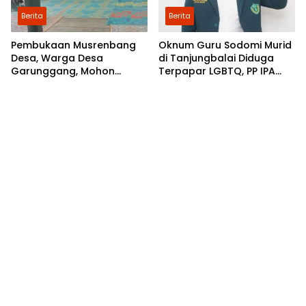
Berita
Berita
Pembukaan Musrenbang
Oknum Guru Sodomi Murid
Desa, Warga Desa
di Tanjungbalai Diduga
Garunggang, Mohon
Terpapar LGBTQ, PP IPA
Kepada Pemkab Langkat,
Minta DPR RI Bentuk Pansus
Perbaikan Infrastruktur di
Dusun Mejuah-Juah