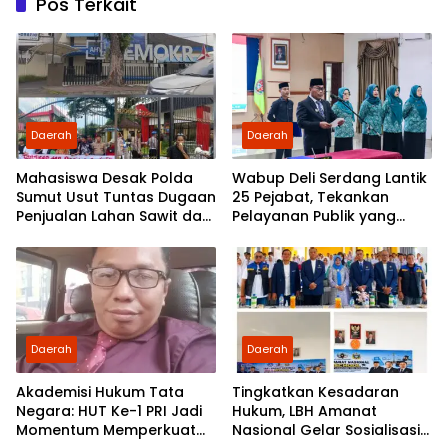
Pos Terkait
Daerah
Daerah
Mahasiswa Desak Polda
Wabup Deli Serdang Lantik
Sumut Usut Tuntas Dugaan
25 Pejabat, Tekankan
Penjualan Lahan Sawit dan
Pelayanan Publik yang
Serahkan Tuntutan ke DPD
Cepat dan Humanis
Partai Demokrat Sumut
Daerah
Daerah
Akademisi Hukum Tata
Tingkatkan Kesadaran
Negara: HUT Ke-1 PRI Jadi
Hukum, LBH Amanat
Momentum Memperkuat
Nasional Gelar Sosialisasi