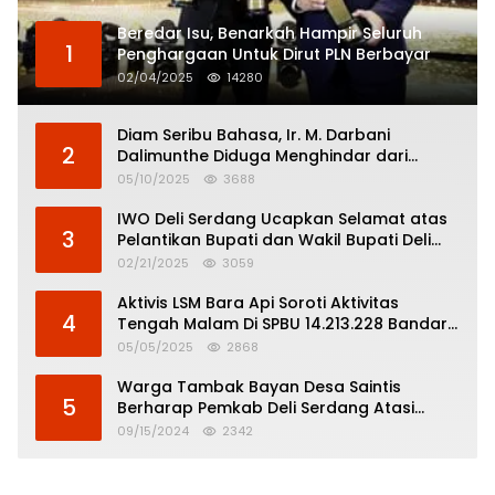
Beredar Isu, Benarkah Hampir Seluruh
1
Penghargaan Untuk Dirut PLN Berbayar
02/04/2025
14280
Diam Seribu Bahasa, Ir. M. Darbani
2
Dalimunthe Diduga Menghindar dari
Pertanggungjawaban Politik
05/10/2025
3688
IWO Deli Serdang Ucapkan Selamat atas
3
Pelantikan Bupati dan Wakil Bupati Deli
Serdang
02/21/2025
3059
Aktivis LSM Bara Api Soroti Aktivitas
4
Tengah Malam Di SPBU 14.213.228 Bandar
Tinggi
05/05/2025
2868
Warga Tambak Bayan Desa Saintis
5
Berharap Pemkab Deli Serdang Atasi
Banjir
09/15/2024
2342