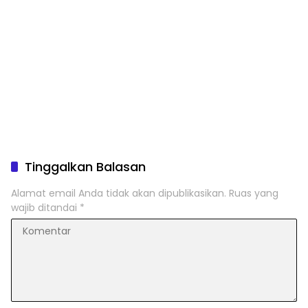
Tinggalkan Balasan
Alamat email Anda tidak akan dipublikasikan.
Ruas yang
wajib ditandai
*