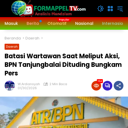
Langsung
ke
konten
Masuk
Berita
Otomotif
Nasional
Internasiona
Beranda
Daerah
Daerah
Batasi Wartawan Saat Meliput Aksi,
BPN Tanjungbalai Dituding Bungkam
Pers
164
W.Ardiansyah
2 Min Baca
01/30/2026