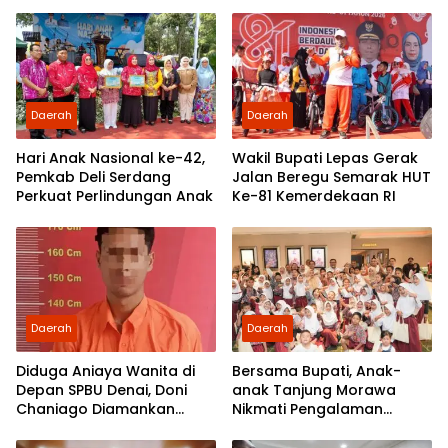
Demokrasi dan
UU ITE di SMKN 1 Tanjung
Pengabdian kepada
Morawa
Rakyat
Daerah
Daerah
Hari Anak Nasional ke-42,
Wakil Bupati Lepas Gerak
Pemkab Deli Serdang
Jalan Beregu Semarak HUT
Perkuat Perlindungan Anak
Ke-81 Kemerdekaan RI
Daerah
Daerah
Diduga Aniaya Wanita di
Bersama Bupati, Anak-
Depan SPBU Denai, Doni
anak Tanjung Morawa
Chaniago Diamankan
Nikmati Pengalaman
Polsek Medan Area
Pertama Nobar di Bioskop