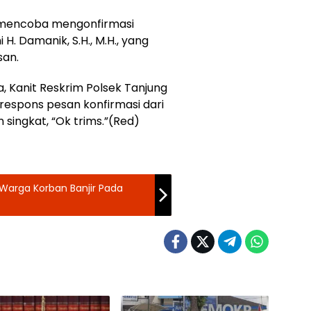
si mencoba mengonfirmasi
H. Damanik, S.H., M.H., yang
san.
 Kanit Reskrim Polsek Tanjung
respons pesan konfirmasi dari
singkat, “Ok trims.”(Red)
Warga Korban Banjir Pada