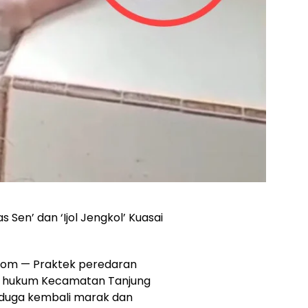
 Sen’ dan ‘Ijol Jengkol’ Kuasai
m — Praktek peredaran
yah hukum Kecamatan Tanjung
iduga kembali marak dan