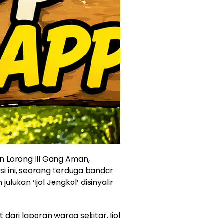
 Lorong III Gang Aman,
i ini, seorang terduga bandar
ulukan ‘Ijol Jengkol’ disinyalir
 dari laporan warga sekitar, Ijol