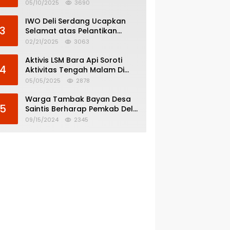
Menghindar dari
05/10/2025
3690
Pertanggungjawaban Politik
IWO Deli Serdang Ucapkan
3
Selamat atas Pelantikan
Bupati dan Wakil Bupati Deli
02/21/2025
3063
Serdang
Aktivis LSM Bara Api Soroti
4
Aktivitas Tengah Malam Di
SPBU 14.213.228 Bandar Tinggi
05/05/2025
2878
Warga Tambak Bayan Desa
5
Saintis Berharap Pemkab Deli
Serdang Atasi Banjir
09/15/2024
2345