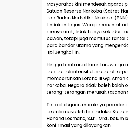
Masyarakat kini mendesak aparat 
Satuan Reserse Narkoba (Satres Nar
dan Badan Narkotika Nasional (BNN
tindakan tegas. Warga menuntut 
menyeluruh, tidak hanya sekadar m
bawah, tetapi juga memutus ranta
para bandar utama yang mengendalik
‘Ijol Jengkol’ ini.
Hingga berita ini diturunkan, warga
dan patroli intensif dari aparat kep
membersihkan Lorong III Gg. Aman 
narkoba. Negara tidak boleh kalah 
terang-terangan merusak tatanan s
Terkait dugaan maraknya peredaran 
dikonfirmasi oleh tim redaksi, Kapol
Hendria Lesmana, S.I.K., M.Si., bel
konfirmasi yang dilayangkan.