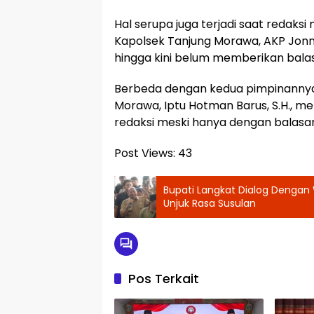
Hal serupa juga terjadi saat redak
Kapolsek Tanjung Morawa, AKP Jonni 
hingga kini belum memberikan bala
Berbeda dengan kedua pimpinannya,
Morawa, Iptu Hotman Barus, S.H., me
redaksi meski hanya dengan balasan 
Post Views:
43
Bupati Langkat Dialog Dengan 
Unjuk Rasa Susulan
Pos Terkait