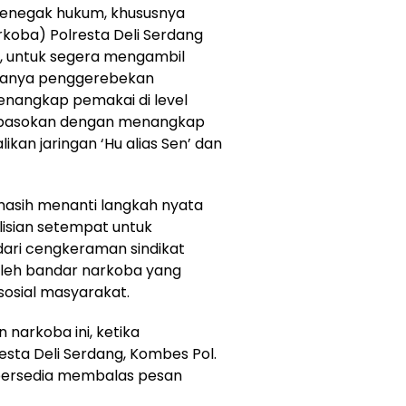
penegak hukum, khususnya
koba) Polresta Deli Serdang
), untuk segera mengambil
adanya penggerebekan
enangkap pemakai di level
i pasokan dengan menangkap
an jaringan ‘Hu alias Sen’ dan
 masih menanti langkah nyata
olisian setempat untuk
dari cengkeraman sindikat
oleh bandar narkoba yang
osial masyarakat.
narkoba ini, ketika
resta Deli Serdang, Kombes Pol.
um bersedia membalas pesan