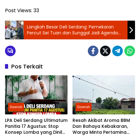
Post Views:
33
Langkah Besar Deli Serdang: Pemekaran
Percut Sei Tuan dan Sunggal Jadi Agenda
Strategis 2026, Dorong Pemerataan dan
Efektivitas Layanan
Pos Terkait
Daerah
Daerah
LPA Deli Serdang Ultimatum
Resah Akibat Aroma BBM
Panitia 17 Agustus: Stop
Dan Bahaya Kebakaran,
Konsep Lomba yang Dinilai
Warga Minta Pertamina
Tak Layak Ditonton Anak
Tanggung Jawab