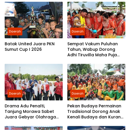
Daerah
Daerah
Batak United Juara PKN
Sempat Vakum Puluhan
Sumut Cup I 2026
Tahun, Wabup Dorong
Adhi Tiruvilla Maha Puja
Terus Hidup
Daerah
Daerah
Drama Adu Penalti,
Pekan Budaya Permainan
Tanjung Morawa Sabet
Tradisional Dorong Anak
Juara Gebyar Olahraga
Kenali Budaya dan Kurangi
Deli Serdang
Ketergantungan Gadget