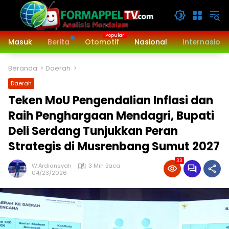
Langsung
ke
konten
Masuk
Berita
Otomotif
Nasional
Internasiona
Beranda
Daerah
Daerah
Teken MoU Pengendalian Inflasi dan
Raih Penghargaan Mendagri, Bupati
Deli Serdang Tunjukkan Peran
Strategis di Musrenbang Sumut 2027
33
W.Ardiansyah
3 Min Baca
04/23/2026