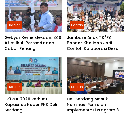
Daerah
Daerah
Gebyar Kemerdekaan, 240
Jambore Anak TK/RA
Atlet Ikuti Pertandingan
Bandar Khalipah Jadi
Cabor Renang
Contoh Kolaborasi Desa
Daerah
Daerah
LP3PKK 2026 Perkuat
Deli Serdang Masuk
Kapasitas Kader PKK Deli
Nominasi Penilaian
Serdang
Implementasi Program 3
Juta Rumah Regional
Sumatera