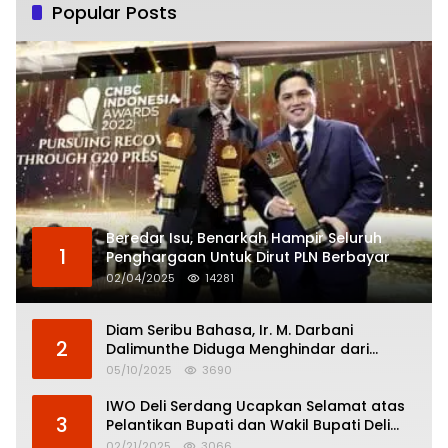
Popular Posts
Beredar Isu, Benarkah Hampir Seluruh
1
Penghargaan Untuk Dirut PLN Berbayar
02/04/2025
14281
Diam Seribu Bahasa, Ir. M. Darbani
2
Dalimunthe Diduga Menghindar dari
Pertanggungjawaban Politik
05/10/2025
3690
IWO Deli Serdang Ucapkan Selamat atas
3
Pelantikan Bupati dan Wakil Bupati Deli
Serdang
02/21/2025
3066