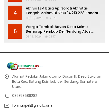
Aktivis LSM Bara Api Soroti Aktivitas
4
Tengah Malam Di SPBU 14.213.228 Bandar
Tinggi
05/05/2025
2878
Warga Tambak Bayan Desa Saintis
5
Berharap Pemkab Deli Serdang Atasi
Banjir
09/15/2024
2347
Alamat Redaksi Jalan utomo, Dusun III, Desa Bakaran
Batu Kec, Batang Kuis, kab deli Serdang, Sumatera
Utara.
085358688282
formappel@gmail.com