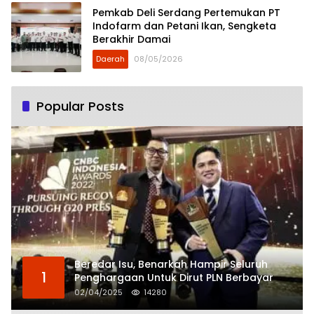
Pemkab Deli Serdang Pertemukan PT
Indofarm dan Petani Ikan, Sengketa
Berakhir Damai
Daerah
08/05/2026
Popular Posts
Beredar Isu, Benarkah Hampir Seluruh
1
Penghargaan Untuk Dirut PLN Berbayar
02/04/2025
14280