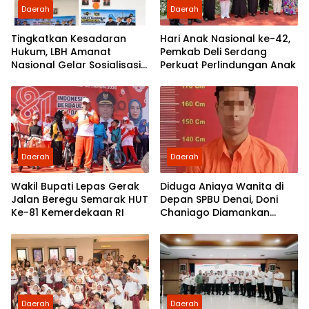
Daerah
Daerah
Tingkatkan Kesadaran
Hari Anak Nasional ke-42,
Hukum, LBH Amanat
Pemkab Deli Serdang
Nasional Gelar Sosialisasi
Perkuat Perlindungan Anak
UU ITE di SMKN 1 Tanjung
Morawa
Daerah
Daerah
Wakil Bupati Lepas Gerak
Diduga Aniaya Wanita di
Jalan Beregu Semarak HUT
Depan SPBU Denai, Doni
Ke-81 Kemerdekaan RI
Chaniago Diamankan
Polsek Medan Area
Daerah
Daerah