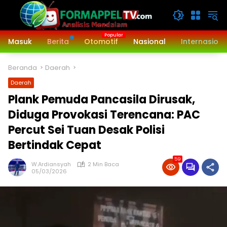
Langsung
ke
konten
Masuk
Berita
Otomotif
Nasional
Internasiona
Beranda
Daerah
Daerah
Plank Pemuda Pancasila Dirusak,
Diduga Provokasi Terencana: PAC
Percut Sei Tuan Desak Polisi
Bertindak Cepat
59
W.Ardiansyah
2 Min Baca
05/03/2026