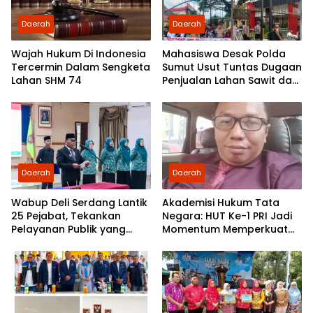
Daerah
Daerah
Wajah Hukum Di Indonesia
Mahasiswa Desak Polda
Tercermin Dalam Sengketa
Sumut Usut Tuntas Dugaan
Lahan SHM 74
Penjualan Lahan Sawit dan
Serahkan Tuntutan ke DPD
Partai Demokrat Sumut
Daerah
Daerah
Wabup Deli Serdang Lantik
Akademisi Hukum Tata
25 Pejabat, Tekankan
Negara: HUT Ke-1 PRI Jadi
Pelayanan Publik yang
Momentum Memperkuat
Cepat dan Humanis
Demokrasi dan
Pengabdian kepada
Rakyat