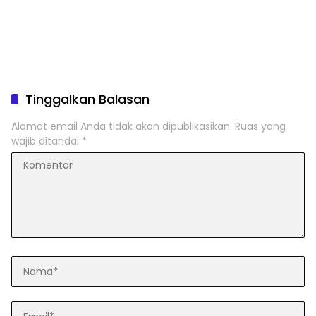
Tinggalkan Balasan
Alamat email Anda tidak akan dipublikasikan.
Ruas yang
wajib ditandai
*