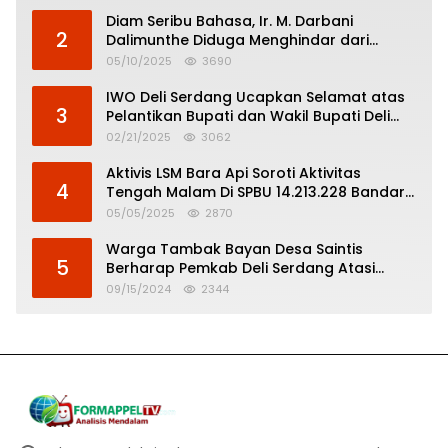
Diam Seribu Bahasa, Ir. M. Darbani
2
Dalimunthe Diduga Menghindar dari
Pertanggungjawaban Politik
05/10/2025
3690
IWO Deli Serdang Ucapkan Selamat atas
3
Pelantikan Bupati dan Wakil Bupati Deli
Serdang
02/21/2025
3062
Aktivis LSM Bara Api Soroti Aktivitas
4
Tengah Malam Di SPBU 14.213.228 Bandar
Tinggi
05/05/2025
2870
Warga Tambak Bayan Desa Saintis
5
Berharap Pemkab Deli Serdang Atasi
Banjir
09/15/2024
2344