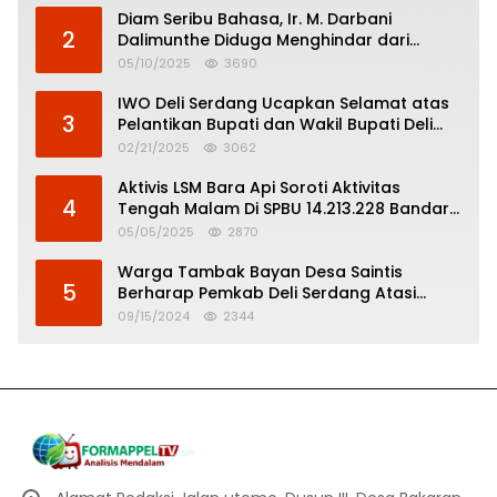
Diam Seribu Bahasa, Ir. M. Darbani
2
Dalimunthe Diduga Menghindar dari
Pertanggungjawaban Politik
05/10/2025
3690
IWO Deli Serdang Ucapkan Selamat atas
3
Pelantikan Bupati dan Wakil Bupati Deli
Serdang
02/21/2025
3062
Aktivis LSM Bara Api Soroti Aktivitas
4
Tengah Malam Di SPBU 14.213.228 Bandar
Tinggi
05/05/2025
2870
Warga Tambak Bayan Desa Saintis
5
Berharap Pemkab Deli Serdang Atasi
Banjir
09/15/2024
2344