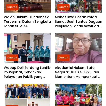
Daerah
Daerah
Wajah Hukum Di Indonesia
Mahasiswa Desak Polda
Tercermin Dalam Sengketa
Sumut Usut Tuntas Dugaan
Lahan SHM 74
Penjualan Lahan Sawit dan
Serahkan Tuntutan ke DPD
Partai Demokrat Sumut
Daerah
Daerah
Wabup Deli Serdang Lantik
Akademisi Hukum Tata
25 Pejabat, Tekankan
Negara: HUT Ke-1 PRI Jadi
Pelayanan Publik yang
Momentum Memperkuat
Cepat dan Humanis
Demokrasi dan
Pengabdian kepada
Rakyat