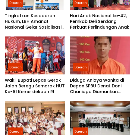
Daerah
Daerah
Tingkatkan Kesadaran
Hari Anak Nasional ke-42,
Hukum, LBH Amanat
Pemkab Deli Serdang
Nasional Gelar Sosialisasi
Perkuat Perlindungan Anak
UU ITE di SMKN 1 Tanjung
Morawa
Daerah
Daerah
Wakil Bupati Lepas Gerak
Diduga Aniaya Wanita di
Jalan Beregu Semarak HUT
Depan SPBU Denai, Doni
Ke-81 Kemerdekaan RI
Chaniago Diamankan
Polsek Medan Area
Daerah
Daerah