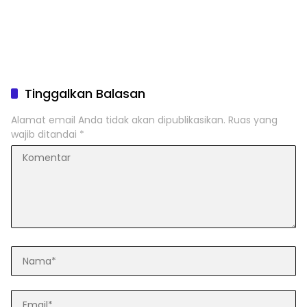
Tinggalkan Balasan
Alamat email Anda tidak akan dipublikasikan.
Ruas yang
wajib ditandai
*