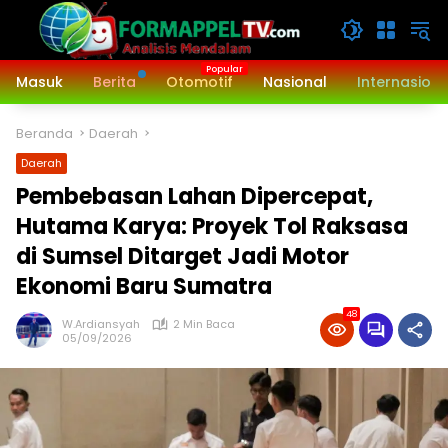
Langsung
ke
konten
Masuk
Berita
Otomotif
Nasional
Internasiona
Beranda
Daerah
Daerah
Pembebasan Lahan Dipercepat,
Hutama Karya: Proyek Tol Raksasa
di Sumsel Ditarget Jadi Motor
Ekonomi Baru Sumatra
48
W.Ardiansyah
2 Min Baca
05/09/2026