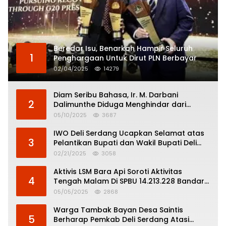
Beredar Isu, Benarkah Hampir Seluruh
1
Penghargaan Untuk Dirut PLN Berbayar
02/04/2025
14279
Diam Seribu Bahasa, Ir. M. Darbani
2
Dalimunthe Diduga Menghindar dari
Pertanggungjawaban Politik
05/10/2025
3687
IWO Deli Serdang Ucapkan Selamat atas
3
Pelantikan Bupati dan Wakil Bupati Deli
Serdang
02/21/2025
3058
Aktivis LSM Bara Api Soroti Aktivitas
4
Tengah Malam Di SPBU 14.213.228 Bandar
Tinggi
05/05/2025
2868
Warga Tambak Bayan Desa Saintis
5
Berharap Pemkab Deli Serdang Atasi