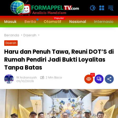
Langsung
ke
konten
Masuk
Berita
Otomotif
Nasional
Internasiona
Beranda
Daerah
Daerah
Haru dan Penuh Tawa, Reuni DOT’S di
Rumah Pendiri Jadi Bukti Loyalitas
Tanpa Batas
67
W.Ardiansyah
2 Min Baca
05/10/2026