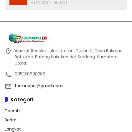
Banjir
09/15/2024
2339
Alamat Redaksi Jalan utomo, Dusun III, Desa Bakaran
Batu Kec, Batang Kuis, kab deli Serdang, Sumatera
Utara.
085358688282
formappel@gmail.com
Kategori
Daerah
Berita
Langkat