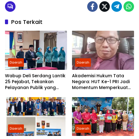
Pos Terkait
Daerah
Daerah
Wabup Deli Serdang Lantik
Akademisi Hukum Tata
25 Pejabat, Tekankan
Negara: HUT Ke-1 PRI Jadi
Pelayanan Publik yang
Momentum Memperkuat
Cepat dan Humanis
Demokrasi dan
Pengabdian kepada
Rakyat
Daerah
Daerah