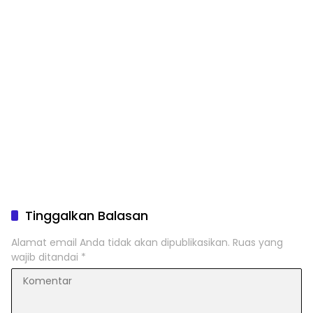
Tinggalkan Balasan
Alamat email Anda tidak akan dipublikasikan.
Ruas yang
wajib ditandai
*