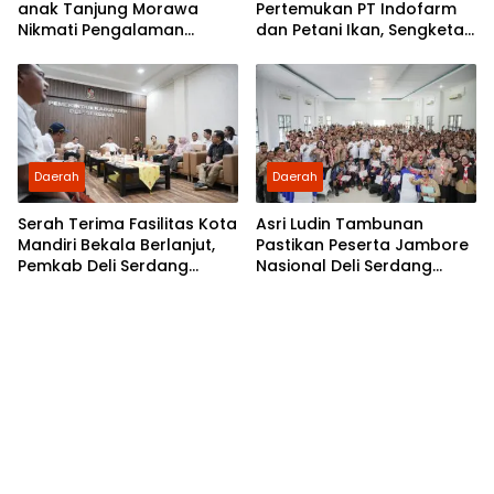
anak Tanjung Morawa
Pertemukan PT Indofarm
Nikmati Pengalaman
dan Petani Ikan, Sengketa
Pertama Nobar di Bioskop
Berakhir Damai
Daerah
Daerah
Serah Terima Fasilitas Kota
Asri Ludin Tambunan
Mandiri Bekala Berlanjut,
Pastikan Peserta Jambore
Pemkab Deli Serdang
Nasional Deli Serdang
Siapkan Pengelolaan
Berangkat Tanpa Beban
Biaya