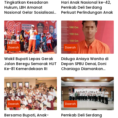
Tingkatkan Kesadaran
Hari Anak Nasional ke-42,
Hukum, LBH Amanat
Pemkab Deli Serdang
Nasional Gelar Sosialisasi
Perkuat Perlindungan Anak
UU ITE di SMKN 1 Tanjung
Morawa
Daerah
Daerah
Wakil Bupati Lepas Gerak
Diduga Aniaya Wanita di
Jalan Beregu Semarak HUT
Depan SPBU Denai, Doni
Ke-81 Kemerdekaan RI
Chaniago Diamankan
Polsek Medan Area
Daerah
Daerah
Bersama Bupati, Anak-
Pemkab Deli Serdang