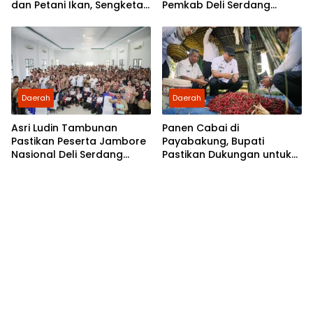
dan Petani Ikan, Sengketa
Pemkab Deli Serdang
Berakhir Damai
Siapkan Pengelolaan
Daerah
Daerah
Asri Ludin Tambunan
Panen Cabai di
Pastikan Peserta Jambore
Payabakung, Bupati
Nasional Deli Serdang
Pastikan Dukungan untuk
Berangkat Tanpa Beban
Petani Terus Diperkuat
Biaya