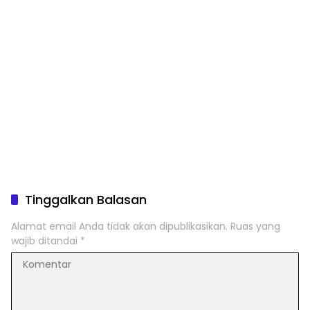
Tinggalkan Balasan
Alamat email Anda tidak akan dipublikasikan.
Ruas yang
wajib ditandai
*