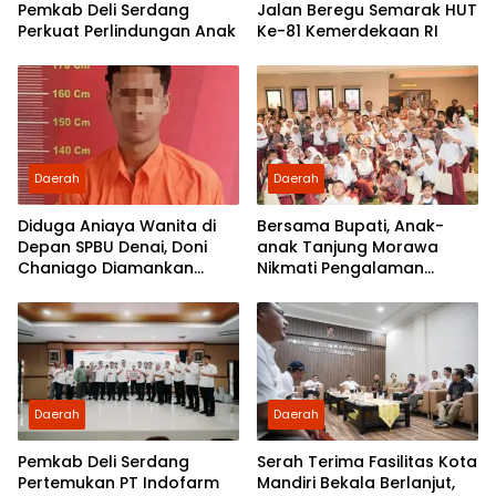
Pemkab Deli Serdang
Jalan Beregu Semarak HUT
Perkuat Perlindungan Anak
Ke-81 Kemerdekaan RI
Daerah
Daerah
Diduga Aniaya Wanita di
Bersama Bupati, Anak-
Depan SPBU Denai, Doni
anak Tanjung Morawa
Chaniago Diamankan
Nikmati Pengalaman
Polsek Medan Area
Pertama Nobar di Bioskop
Daerah
Daerah
Pemkab Deli Serdang
Serah Terima Fasilitas Kota
Pertemukan PT Indofarm
Mandiri Bekala Berlanjut,