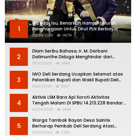
Beredar Isu, Benarkah Hampir Seluruh
1
Penghargaan Untuk Dirut PLN Berbayar
02/04/2025
14279
Diam Seribu Bahasa, Ir. M. Darbani
2
Dalimunthe Diduga Menghindar dari
Pertanggungjawaban Politik
05/10/2025
3686
IWO Deli Serdang Ucapkan Selamat atas
3
Pelantikan Bupati dan Wakil Bupati Deli
Serdang
02/21/2025
3057
Aktivis LSM Bara Api Soroti Aktivitas
4
Tengah Malam Di SPBU 14.213.228 Bandar
Tinggi
05/05/2025
2868
Warga Tambak Bayan Desa Saintis
5
Berharap Pemkab Deli Serdang Atasi
Banjir
09/15/2024
2339