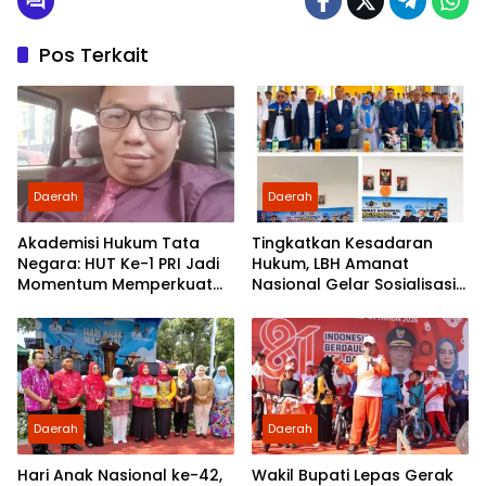
Pos Terkait
Daerah
Daerah
Akademisi Hukum Tata
Tingkatkan Kesadaran
Negara: HUT Ke-1 PRI Jadi
Hukum, LBH Amanat
Momentum Memperkuat
Nasional Gelar Sosialisasi
Demokrasi dan
UU ITE di SMKN 1 Tanjung
Pengabdian kepada
Morawa
Rakyat
Daerah
Daerah
Hari Anak Nasional ke-42,
Wakil Bupati Lepas Gerak