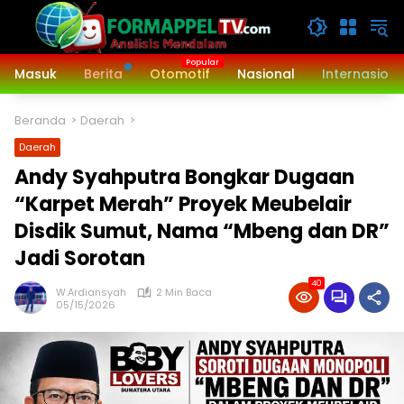
Langsung
ke
konten
Masuk
Berita
Otomotif
Nasional
Internasiona
Beranda
Daerah
Daerah
Andy Syahputra Bongkar Dugaan
“Karpet Merah” Proyek Meubelair
Disdik Sumut, Nama “Mbeng dan DR”
Jadi Sorotan
40
W.Ardiansyah
2 Min Baca
05/15/2026