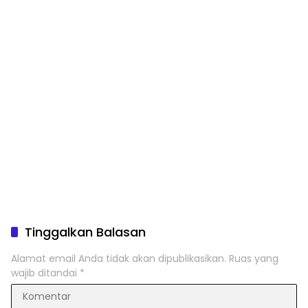
Tinggalkan Balasan
Alamat email Anda tidak akan dipublikasikan.
Ruas yang
wajib ditandai
*