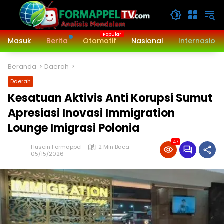
Langsung
ke
konten
Masuk
Berita
Otomotif
Nasional
Internasiona
Beranda
Daerah
Daerah
Kesatuan Aktivis Anti Korupsi Sumut
Apresiasi Inovasi Immigration
Lounge Imigrasi Polonia
47
Husein Formappel
2 Min Baca
05/15/2026