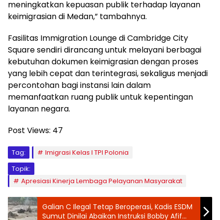
meningkatkan kepuasan publik terhadap layanan
keimigrasian di Medan,” tambahnya.
​Fasilitas Immigration Lounge di Cambridge City
Square sendiri dirancang untuk melayani berbagai
kebutuhan dokumen keimigrasian dengan proses
yang lebih cepat dan terintegrasi, sekaligus menjadi
percontohan bagi instansi lain dalam
memanfaatkan ruang publik untuk kepentingan
layanan negara.
Post Views:
47
Tag:
Imigrasi Kelas I TPI Polonia
Topik:
Apresiasi Kinerja Lembaga Pelayanan Masyarakat
Galian C Ilegal Tetap Beroperasi, Kadis ESDM
Sumut Dinilai Abaikan Instruksi Bobby Afif