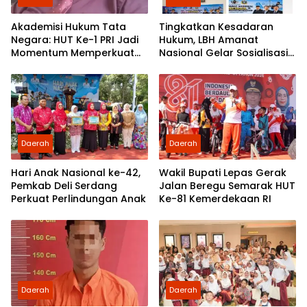
Akademisi Hukum Tata
Tingkatkan Kesadaran
Negara: HUT Ke-1 PRI Jadi
Hukum, LBH Amanat
Momentum Memperkuat
Nasional Gelar Sosialisasi
Demokrasi dan
UU ITE di SMKN 1 Tanjung
Pengabdian kepada
Morawa
Rakyat
Daerah
Daerah
Hari Anak Nasional ke-42,
Wakil Bupati Lepas Gerak
Pemkab Deli Serdang
Jalan Beregu Semarak HUT
Perkuat Perlindungan Anak
Ke-81 Kemerdekaan RI
Daerah
Daerah