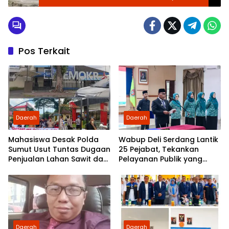
Nasution
Pos Terkait
Daerah
Daerah
Mahasiswa Desak Polda
Wabup Deli Serdang Lantik
Sumut Usut Tuntas Dugaan
25 Pejabat, Tekankan
Penjualan Lahan Sawit dan
Pelayanan Publik yang
Serahkan Tuntutan ke DPD
Cepat dan Humanis
Partai Demokrat Sumut
Daerah
Daerah