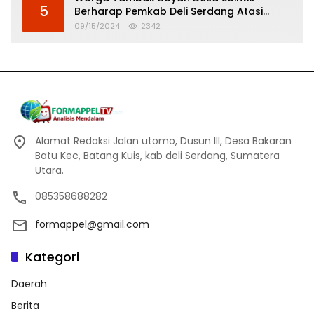
5
Berharap Pemkab Deli Serdang Atasi
Banjir
09/15/2024
2342
Alamat Redaksi Jalan utomo, Dusun III, Desa Bakaran
Batu Kec, Batang Kuis, kab deli Serdang, Sumatera
Utara.
085358688282
formappel@gmail.com
Kategori
Daerah
Berita