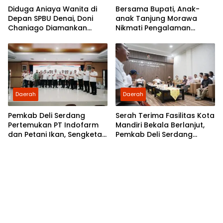
Diduga Aniaya Wanita di
Bersama Bupati, Anak-
Depan SPBU Denai, Doni
anak Tanjung Morawa
Chaniago Diamankan
Nikmati Pengalaman
Polsek Medan Area
Pertama Nobar di Bioskop
Daerah
Daerah
Pemkab Deli Serdang
Serah Terima Fasilitas Kota
Pertemukan PT Indofarm
Mandiri Bekala Berlanjut,
dan Petani Ikan, Sengketa
Pemkab Deli Serdang
Berakhir Damai
Siapkan Pengelolaan