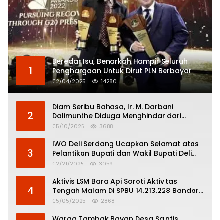
Beredar Isu, Benarkah Hampir Seluruh
1
Penghargaan Untuk Dirut PLN Berbayar
02/04/2025
14280
Diam Seribu Bahasa, Ir. M. Darbani
2
Dalimunthe Diduga Menghindar dari
Pertanggungjawaban Politik
05/10/2025
3688
IWO Deli Serdang Ucapkan Selamat atas
3
Pelantikan Bupati dan Wakil Bupati Deli
Serdang
02/21/2025
3059
Aktivis LSM Bara Api Soroti Aktivitas
4
Tengah Malam Di SPBU 14.213.228 Bandar
Tinggi
05/05/2025
2868
Warga Tambak Bayan Desa Saintis