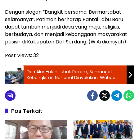
Dengan slogan “Bangkit bersama, Bermartabat
selamanya”, Patimah berharap Pantai Labu Baru
dapat tumbuh menjadi desa yang maju, religius,
berbudaya, dan menjadi kebanggaan masyarakat
pesisir di Kabupaten Deli Serdang. (W.Ardiansyah)
Post Views:
32
Dari Alun-alun Lubuk Pakam, Semangat
Kebangkitan Nasional Dinyalakan: Wabup
Deli Serdang Ajak Generasi Muda Jaga
Kedaulatan Bangsa
Pos Terkait