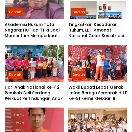
Daerah
Daerah
Akademisi Hukum Tata
Tingkatkan Kesadaran
Negara: HUT Ke-1 PRI Jadi
Hukum, LBH Amanat
Momentum Memperkuat
Nasional Gelar Sosialisasi
Demokrasi dan
UU ITE di SMKN 1 Tanjung
Pengabdian kepada
Morawa
Rakyat
Daerah
Daerah
Hari Anak Nasional ke-42,
Wakil Bupati Lepas Gerak
Pemkab Deli Serdang
Jalan Beregu Semarak HUT
Perkuat Perlindungan Anak
Ke-81 Kemerdekaan RI