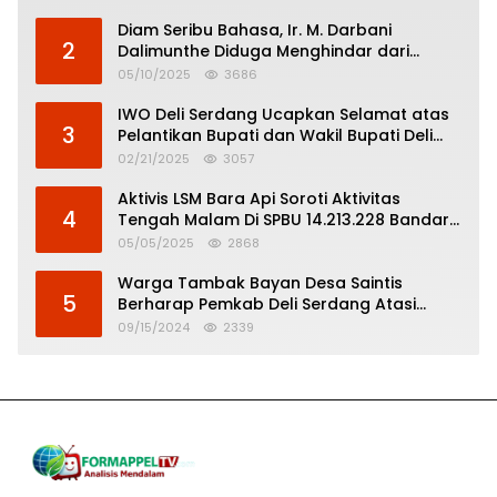
Diam Seribu Bahasa, Ir. M. Darbani
2
Dalimunthe Diduga Menghindar dari
Pertanggungjawaban Politik
05/10/2025
3686
IWO Deli Serdang Ucapkan Selamat atas
3
Pelantikan Bupati dan Wakil Bupati Deli
Serdang
02/21/2025
3057
Aktivis LSM Bara Api Soroti Aktivitas
4
Tengah Malam Di SPBU 14.213.228 Bandar
Tinggi
05/05/2025
2868
Warga Tambak Bayan Desa Saintis
5
Berharap Pemkab Deli Serdang Atasi
Banjir
09/15/2024
2339