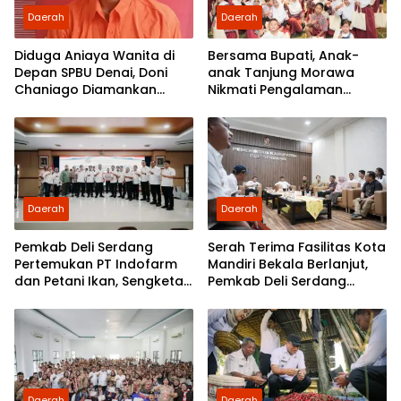
Daerah
Daerah
Diduga Aniaya Wanita di
Bersama Bupati, Anak-
Depan SPBU Denai, Doni
anak Tanjung Morawa
Chaniago Diamankan
Nikmati Pengalaman
Polsek Medan Area
Pertama Nobar di Bioskop
Daerah
Daerah
Pemkab Deli Serdang
Serah Terima Fasilitas Kota
Pertemukan PT Indofarm
Mandiri Bekala Berlanjut,
dan Petani Ikan, Sengketa
Pemkab Deli Serdang
Berakhir Damai
Siapkan Pengelolaan
Daerah
Daerah