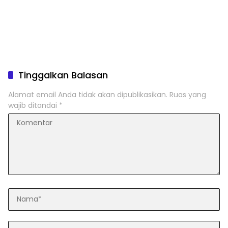
Tinggalkan Balasan
Alamat email Anda tidak akan dipublikasikan.
Ruas yang
wajib ditandai
*