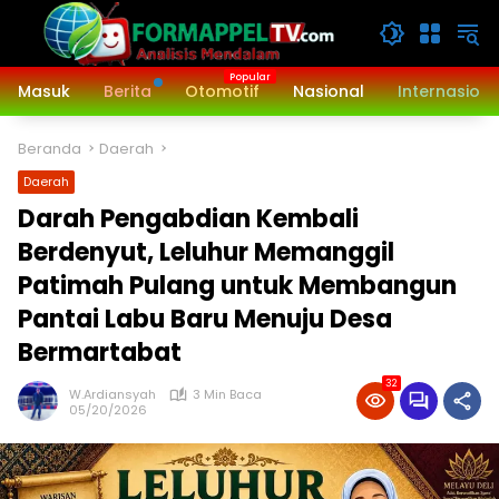
Langsung
ke
konten
Masuk
Berita
Otomotif
Nasional
Internasiona
Beranda
Daerah
Daerah
Darah Pengabdian Kembali
Berdenyut, Leluhur Memanggil
Patimah Pulang untuk Membangun
Pantai Labu Baru Menuju Desa
Bermartabat
32
W.Ardiansyah
3 Min Baca
05/20/2026