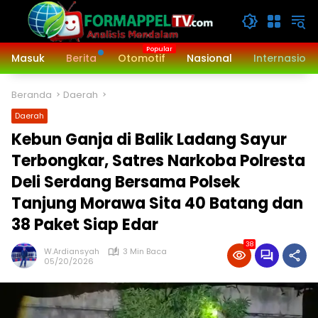
Langsung
ke
konten
Masuk
Berita
Otomotif
Nasional
Internasiona
Beranda
Daerah
Daerah
Kebun Ganja di Balik Ladang Sayur
Terbongkar, Satres Narkoba Polresta
Deli Serdang Bersama Polsek
Tanjung Morawa Sita 40 Batang dan
38 Paket Siap Edar
38
W.Ardiansyah
3 Min Baca
05/20/2026