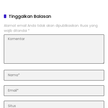
Tinggalkan Balasan
Alamat email Anda tidak akan dipublikasikan.
Ruas yang
wajib ditandai
*