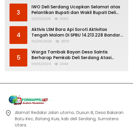
IWO Deli Serdang Ucapkan Selamat atas
3
Pelantikan Bupati dan Wakil Bupati Deli
Serdang
02/21/2025
3062
Aktivis LSM Bara Api Soroti Aktivitas
4
Tengah Malam Di SPBU 14.213.228 Bandar
Tinggi
05/05/2025
2870
Warga Tambak Bayan Desa Saintis
5
Berharap Pemkab Deli Serdang Atasi
Banjir
09/15/2024
2344
Alamat Redaksi Jalan utomo, Dusun III, Desa Bakaran
Batu Kec, Batang Kuis, kab deli Serdang, Sumatera
Utara.