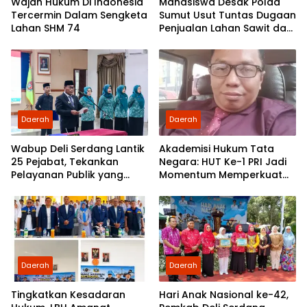
Wajah Hukum Di Indonesia
Mahasiswa Desak Polda
Tercermin Dalam Sengketa
Sumut Usut Tuntas Dugaan
Lahan SHM 74
Penjualan Lahan Sawit dan
Serahkan Tuntutan ke DPD
Partai Demokrat Sumut
Daerah
Daerah
Wabup Deli Serdang Lantik
Akademisi Hukum Tata
25 Pejabat, Tekankan
Negara: HUT Ke-1 PRI Jadi
Pelayanan Publik yang
Momentum Memperkuat
Cepat dan Humanis
Demokrasi dan
Pengabdian kepada
Rakyat
Daerah
Daerah
Tingkatkan Kesadaran
Hari Anak Nasional ke-42,