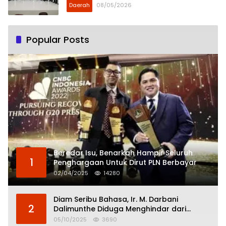
Daerah
08/05/2026
Popular Posts
Beredar Isu, Benarkah Hampir Seluruh
1
Penghargaan Untuk Dirut PLN Berbayar
02/04/2025
14280
Diam Seribu Bahasa, Ir. M. Darbani
2
Dalimunthe Diduga Menghindar dari
Pertanggungjawaban Politik
05/10/2025
3690