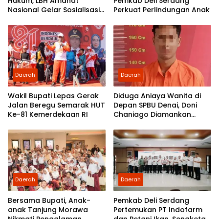
Hukum, LBH Amanat
Pemkab Deli Serdang
Nasional Gelar Sosialisasi
Perkuat Perlindungan Anak
UU ITE di SMKN 1 Tanjung
Morawa
Daerah
Daerah
Wakil Bupati Lepas Gerak
Diduga Aniaya Wanita di
Jalan Beregu Semarak HUT
Depan SPBU Denai, Doni
Ke-81 Kemerdekaan RI
Chaniago Diamankan
Polsek Medan Area
Daerah
Daerah
Bersama Bupati, Anak-
Pemkab Deli Serdang
anak Tanjung Morawa
Pertemukan PT Indofarm
Nikmati Pengalaman
dan Petani Ikan, Sengketa