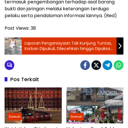
termasuk pengembangan terhadap asal barang
bukti dan jaringan melalui keterangan terduga
pelaku serta pendalaman informasi lainnya. (Red)
Post Views:
38
Laporan Penganiayaan Tak Kunjung Tuntas,
Korban Dipukuli, Dilecehkan hingga Dipaksa
Makan Kotoran, Pelaku Diduga Masih Bebas
Berkeliaran
Pos Terkait
Daerah
Daerah