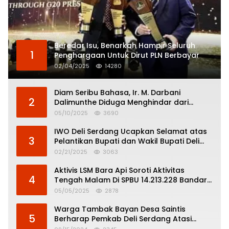
Beredar Isu, Benarkah Hampir Seluruh
1
Penghargaan Untuk Dirut PLN Berbayar
02/04/2025
14280
Diam Seribu Bahasa, Ir. M. Darbani
2
Dalimunthe Diduga Menghindar dari
Pertanggungjawaban Politik
05/10/2025
3690
IWO Deli Serdang Ucapkan Selamat atas
3
Pelantikan Bupati dan Wakil Bupati Deli
Serdang
02/21/2025
3063
Aktivis LSM Bara Api Soroti Aktivitas
4
Tengah Malam Di SPBU 14.213.228 Bandar
Tinggi
05/05/2025
2878
Warga Tambak Bayan Desa Saintis
5
Berharap Pemkab Deli Serdang Atasi
Banjir