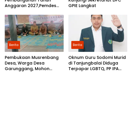
Pembangunan Tahun
Kunjungi Sekretariat DPC
Anggaran 2027,Pemdes
GPIE Langkat
Perkebunan Marike Gelar
Musrenbang
Berita
Berita
Pembukaan Musrenbang
Oknum Guru Sodomi Murid
Desa, Warga Desa
di Tanjungbalai Diduga
Garunggang, Mohon
Terpapar LGBTQ, PP IPA
Kepada Pemkab Langkat,
Minta DPR RI Bentuk Pansus
Perbaikan Infrastruktur di
Dusun Mejuah-Juah