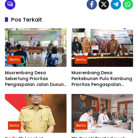
Pos Terkait
Berita
Berita
Musrenbang Desa
Musrenbang Desa
Sebertung Prioritas
Perkebunan Pulo Rambung
Pengaspalan Jalan Dusun
Prioritas Pengaspalan
V
Dusun Kwala Nibung dan
Dusun Pondok Boyan
Berita
Berita