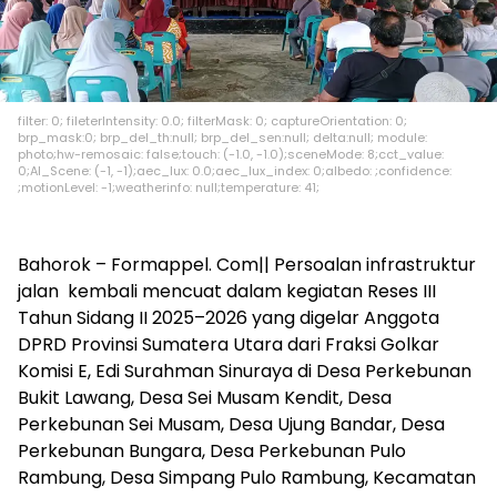
filter: 0; fileterIntensity: 0.0; filterMask: 0; captureOrientation: 0;
brp_mask:0; brp_del_th:null; brp_del_sen:null; delta:null; module:
photo;hw-remosaic: false;touch: (-1.0, -1.0);sceneMode: 8;cct_value:
0;AI_Scene: (-1, -1);aec_lux: 0.0;aec_lux_index: 0;albedo: ;confidence:
;motionLevel: -1;weatherinfo: null;temperature: 41;
Bahorok – Formappel. Com|| Persoalan infrastruktur
jalan kembali mencuat dalam kegiatan Reses III
Tahun Sidang II 2025–2026 yang digelar Anggota
DPRD Provinsi Sumatera Utara dari Fraksi Golkar
Komisi E, Edi Surahman Sinuraya di Desa Perkebunan
Bukit Lawang, Desa Sei Musam Kendit, Desa
Perkebunan Sei Musam, Desa Ujung Bandar, Desa
Perkebunan Bungara, Desa Perkebunan Pulo
Rambung, Desa Simpang Pulo Rambung, Kecamatan