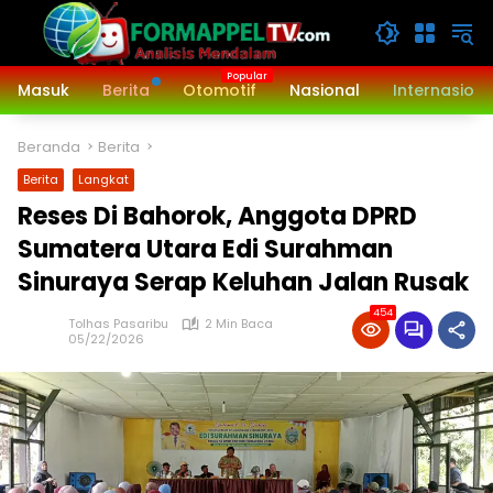
Langsung
ke
konten
Masuk
Berita
Otomotif
Nasional
Internasiona
Beranda
Berita
Berita
Langkat
Reses Di Bahorok, Anggota DPRD
Sumatera Utara Edi Surahman
Sinuraya Serap Keluhan Jalan Rusak
454
Tolhas Pasaribu
2 Min Baca
05/22/2026