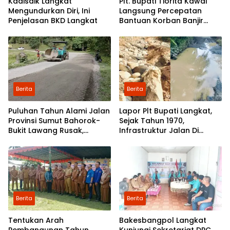
Kadisdik Langkat
Plt. Bupati Tiorita Kawal
Mengundurkan Diri, Ini
Langsung Percepatan
Penjelasan BKD Langkat
Bantuan Korban Banjir
Langkat ke Jakarta
Berita
Berita
Puluhan Tahun Alami Jalan
Lapor Plt Bupati Langkat,
Provinsi Sumut Bahorok-
Sejak Tahun 1970,
Bukit Lawang Rusak,
Infrastruktur Jalan Di
Pemerintah Mulai Lakukan
Mejuah-Juah Tidak Pernah
Perbaikan
Diperhatikan Pemerintah
Kabupaten Langkat
Berita
Berita
Tentukan Arah
Bakesbangpol Langkat