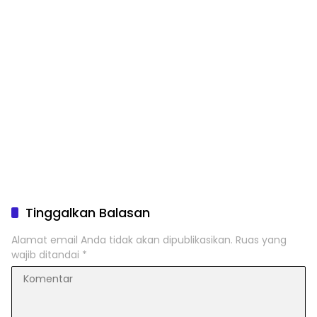
Tinggalkan Balasan
Alamat email Anda tidak akan dipublikasikan.
Ruas yang
wajib ditandai
*