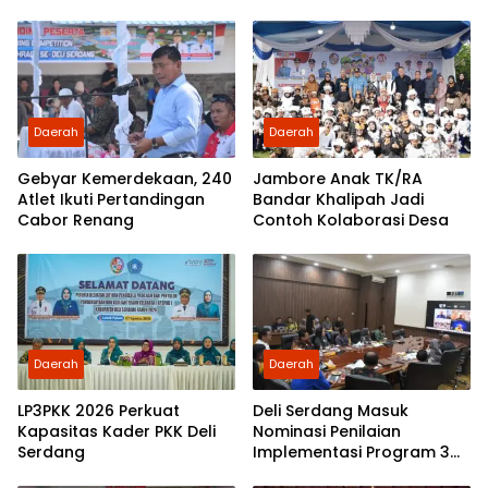
Deli Serdang
Ketergantungan Gadget
Daerah
Daerah
Gebyar Kemerdekaan, 240
Jambore Anak TK/RA
Atlet Ikuti Pertandingan
Bandar Khalipah Jadi
Cabor Renang
Contoh Kolaborasi Desa
Daerah
Daerah
LP3PKK 2026 Perkuat
Deli Serdang Masuk
Kapasitas Kader PKK Deli
Nominasi Penilaian
Serdang
Implementasi Program 3
Juta Rumah Regional