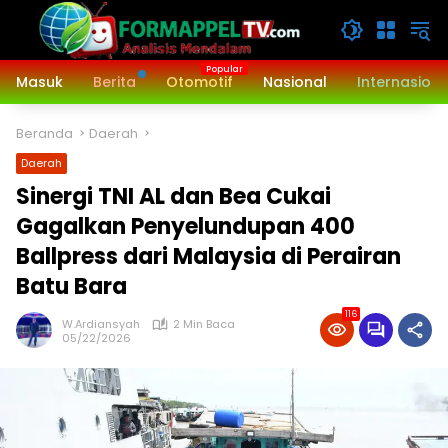
Langsung
ke
konten
Masuk
Berita
Otomotif
Nasional
Internasiona
Beranda
Daerah
Daerah
Sinergi TNI AL dan Bea Cukai
Gagalkan Penyelundupan 400
Ballpress dari Malaysia di Perairan
Batu Bara
116
W.Ardiansyah
2 Min Baca
05/22/2026