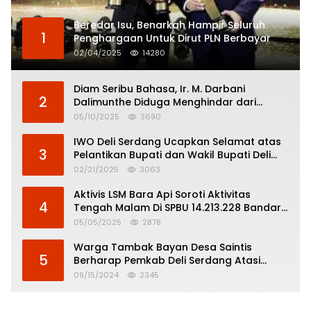
Beredar Isu, Benarkah Hampir Seluruh
1
Penghargaan Untuk Dirut PLN Berbayar
02/04/2025
14280
Diam Seribu Bahasa, Ir. M. Darbani
2
Dalimunthe Diduga Menghindar dari
Pertanggungjawaban Politik
05/10/2025
3690
IWO Deli Serdang Ucapkan Selamat atas
3
Pelantikan Bupati dan Wakil Bupati Deli
Serdang
02/21/2025
3063
Aktivis LSM Bara Api Soroti Aktivitas
4
Tengah Malam Di SPBU 14.213.228 Bandar
Tinggi
05/05/2025
2878
Warga Tambak Bayan Desa Saintis
5
Berharap Pemkab Deli Serdang Atasi
Banjir
09/15/2024
2345