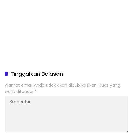
Tinggalkan Balasan
Alamat email Anda tidak akan dipublikasikan.
Ruas yang
wajib ditandai
*