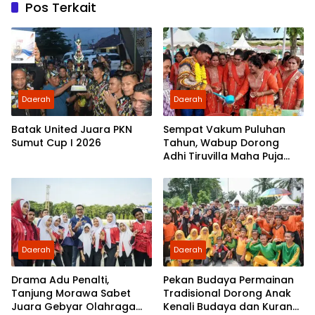
Pos Terkait
Daerah
Daerah
Batak United Juara PKN
Sempat Vakum Puluhan
Sumut Cup I 2026
Tahun, Wabup Dorong
Adhi Tiruvilla Maha Puja
Terus Hidup
Daerah
Daerah
Drama Adu Penalti,
Pekan Budaya Permainan
Tanjung Morawa Sabet
Tradisional Dorong Anak
Juara Gebyar Olahraga
Kenali Budaya dan Kurangi