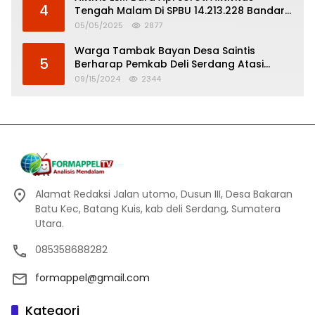
4
Tengah Malam Di SPBU 14.213.228 Bandar
Tinggi
05/05/2025
2877
Warga Tambak Bayan Desa Saintis
5
Berharap Pemkab Deli Serdang Atasi
Banjir
09/15/2024
2344
Alamat Redaksi Jalan utomo, Dusun III, Desa Bakaran
Batu Kec, Batang Kuis, kab deli Serdang, Sumatera
Utara.
085358688282
formappel@gmail.com
Kategori