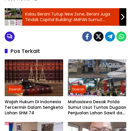
Kalau Berani Tutup New Zone, Berani Juga
Tindak Capital Building! AMPAN Sumut:
Jangan Ada THM Kebal Hukum di Medan
Pos Terkait
Daerah
Daerah
Wajah Hukum Di Indonesia
Mahasiswa Desak Polda
Tercermin Dalam Sengketa
Sumut Usut Tuntas Dugaan
Lahan SHM 74
Penjualan Lahan Sawit dan
Serahkan Tuntutan ke DPD
Partai Demokrat Sumut