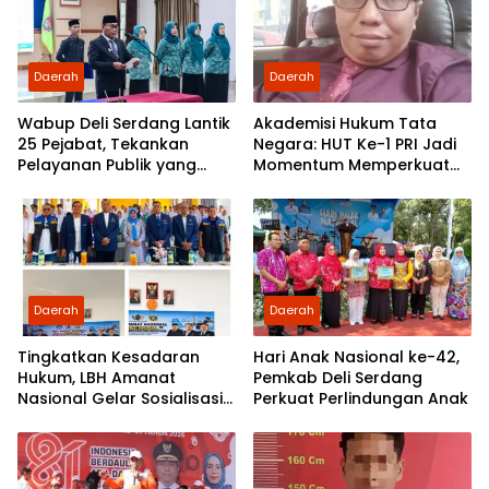
Daerah
Daerah
Wabup Deli Serdang Lantik
Akademisi Hukum Tata
25 Pejabat, Tekankan
Negara: HUT Ke-1 PRI Jadi
Pelayanan Publik yang
Momentum Memperkuat
Cepat dan Humanis
Demokrasi dan
Pengabdian kepada
Rakyat
Daerah
Daerah
Tingkatkan Kesadaran
Hari Anak Nasional ke-42,
Hukum, LBH Amanat
Pemkab Deli Serdang
Nasional Gelar Sosialisasi
Perkuat Perlindungan Anak
UU ITE di SMKN 1 Tanjung
Morawa