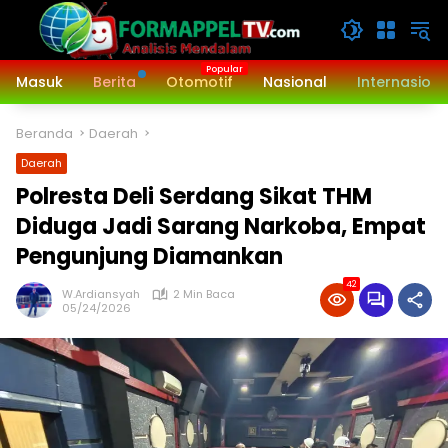
Langsung
ke
konten
Masuk
Berita
Otomotif
Nasional
Internasiona
Beranda
Daerah
Daerah
Polresta Deli Serdang Sikat THM
Diduga Jadi Sarang Narkoba, Empat
Pengunjung Diamankan
42
W.Ardiansyah
2 Min Baca
05/24/2026