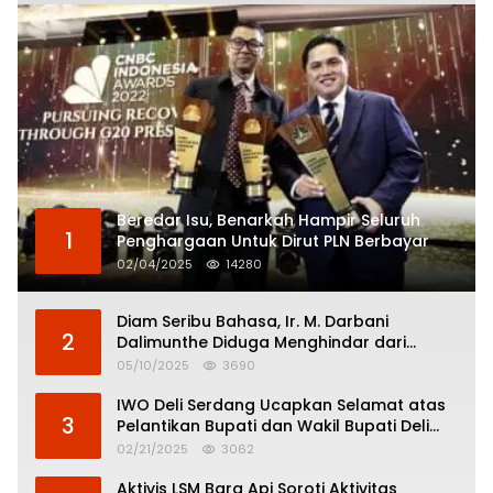
Beredar Isu, Benarkah Hampir Seluruh
1
Penghargaan Untuk Dirut PLN Berbayar
02/04/2025
14280
Diam Seribu Bahasa, Ir. M. Darbani
2
Dalimunthe Diduga Menghindar dari
Pertanggungjawaban Politik
05/10/2025
3690
IWO Deli Serdang Ucapkan Selamat atas
3
Pelantikan Bupati dan Wakil Bupati Deli
Serdang
02/21/2025
3062
Aktivis LSM Bara Api Soroti Aktivitas