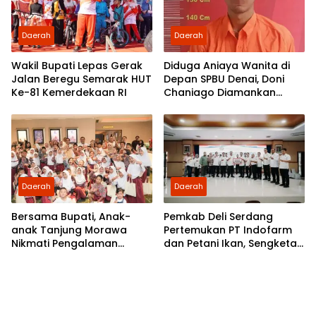
Daerah
Daerah
Wakil Bupati Lepas Gerak
Diduga Aniaya Wanita di
Jalan Beregu Semarak HUT
Depan SPBU Denai, Doni
Ke-81 Kemerdekaan RI
Chaniago Diamankan
Polsek Medan Area
Daerah
Daerah
Bersama Bupati, Anak-
Pemkab Deli Serdang
anak Tanjung Morawa
Pertemukan PT Indofarm
Nikmati Pengalaman
dan Petani Ikan, Sengketa
Pertama Nobar di Bioskop
Berakhir Damai