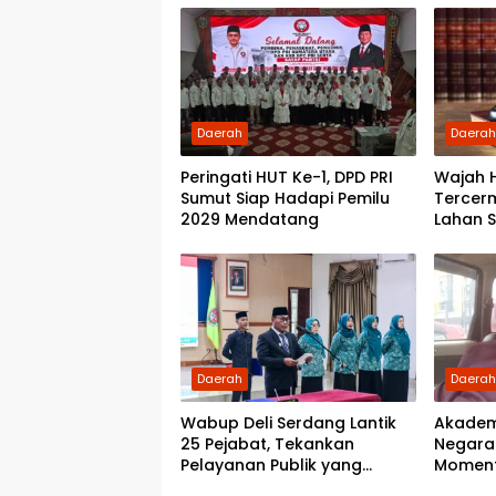
Daerah
Daera
Peringati HUT Ke-1, DPD PRI
Wajah 
Sumut Siap Hadapi Pemilu
Tercer
2029 Mendatang
Lahan 
Daerah
Daera
Wabup Deli Serdang Lantik
Akadem
25 Pejabat, Tekankan
Negara:
Pelayanan Publik yang
Momen
Cepat dan Humanis
Demokr