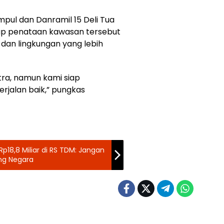
mpul dan Danramil 15 Deli Tua
ap penataan kawasan tersebut
s dan lingkungan yang lebih
a, namun kami siap
jalan baik,” pungkas
18,8 Miliar di RS TDM: Jangan
ng Negara