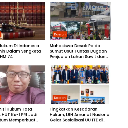
h
Daerah
Hukum Di Indonesia
Mahasiswa Desak Polda
min Dalam Sengketa
Sumut Usut Tuntas Dugaan
SHM 74
Penjualan Lahan Sawit dan
Serahkan Tuntutan ke DPD
Partai Demokrat Sumut
h
Daerah
isi Hukum Tata
Tingkatkan Kesadaran
 HUT Ke-1 PRI Jadi
Hukum, LBH Amanat Nasional
tum Memperkuat
Gelar Sosialisasi UU ITE di
asi dan Pengabdian
SMKN 1 Tanjung Morawa