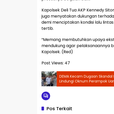
Kapolsek Deli Tua AKP Kennedy Sito
juga menyatakan dukungan terhad
demi menciptakan kondisi lalu linta
tertib.
“Memang membutuhkan upaya ekstr
mendukung agar pelaksanaannya ber
Kapolsek. (Red)
Post Views:
47
DEMA Kecam Dugaan Skandal Rp
Lindungi Oknum Perampok Ua
Pos Terkait