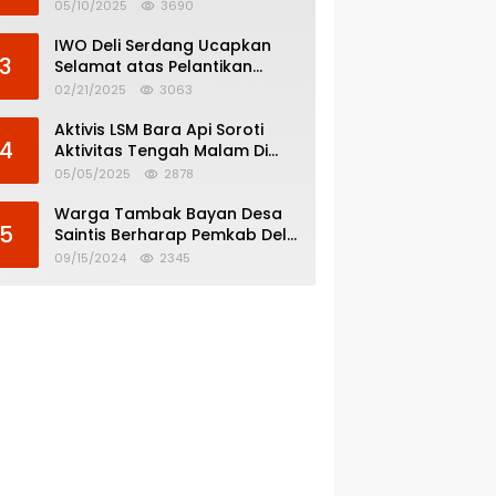
Menghindar dari
05/10/2025
3690
Pertanggungjawaban Politik
IWO Deli Serdang Ucapkan
3
Selamat atas Pelantikan
Bupati dan Wakil Bupati Deli
02/21/2025
3063
Serdang
Aktivis LSM Bara Api Soroti
4
Aktivitas Tengah Malam Di
SPBU 14.213.228 Bandar Tinggi
05/05/2025
2878
Warga Tambak Bayan Desa
5
Saintis Berharap Pemkab Deli
Serdang Atasi Banjir
09/15/2024
2345