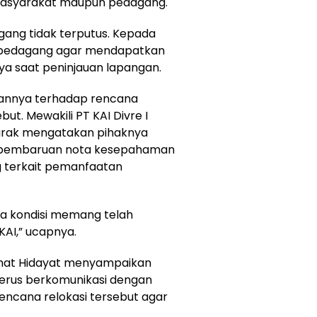
masyarakat maupun pedagang.
agang tidak terputus. Kepada
 pedagang agar mendapatkan
a saat peninjauan lapangan.
annya terhadap rencana
ut. Mewakili PT KAI Divre I
arak mengatakan pihaknya
an pembaruan nota kesepahaman
 terkait pemanfaatan
ara kondisi memang telah
KAI,” ucapnya.
hmat Hidayat menyampaikan
erus berkomunikasi dengan
encana relokasi tersebut agar