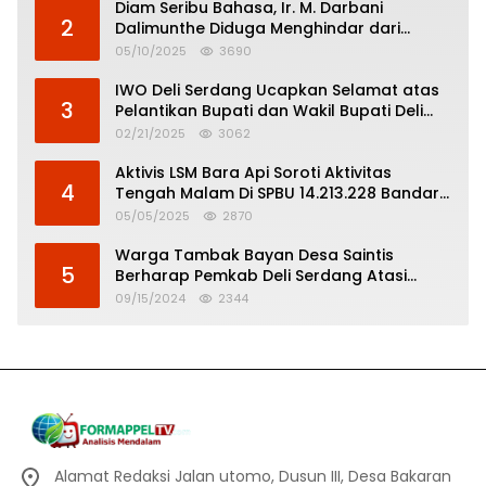
Diam Seribu Bahasa, Ir. M. Darbani
2
Dalimunthe Diduga Menghindar dari
Pertanggungjawaban Politik
05/10/2025
3690
IWO Deli Serdang Ucapkan Selamat atas
3
Pelantikan Bupati dan Wakil Bupati Deli
Serdang
02/21/2025
3062
Aktivis LSM Bara Api Soroti Aktivitas
4
Tengah Malam Di SPBU 14.213.228 Bandar
Tinggi
05/05/2025
2870
Warga Tambak Bayan Desa Saintis
5
Berharap Pemkab Deli Serdang Atasi
Banjir
09/15/2024
2344
Alamat Redaksi Jalan utomo, Dusun III, Desa Bakaran