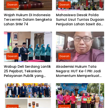
Daerah
Daerah
Wajah Hukum Di Indonesia
Mahasiswa Desak Polda
Tercermin Dalam Sengketa
Sumut Usut Tuntas Dugaan
Lahan SHM 74
Penjualan Lahan Sawit dan
Serahkan Tuntutan ke DPD
Partai Demokrat Sumut
Daerah
Daerah
Wabup Deli Serdang Lantik
Akademisi Hukum Tata
25 Pejabat, Tekankan
Negara: HUT Ke-1 PRI Jadi
Pelayanan Publik yang
Momentum Memperkuat
Cepat dan Humanis
Demokrasi dan
Pengabdian kepada
Rakyat
Daerah
Daerah