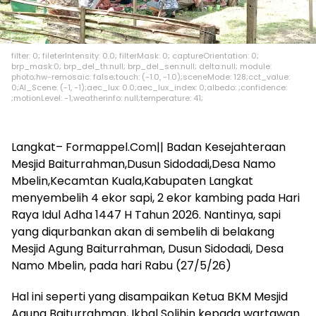
filter: 0; fileterIntensity: 0.0; filterMask: 0; captureOrientation: 0;
brp_mask:0; brp_del_th:null; brp_del_sen:null; delta:null; module:
photo;hw-remosaic: false;touch: (-1.0, -1.0);sceneMode: 128;cct_value:
0;AI_Scene: (-1, -1);aec_lux: 0.0;aec_lux_index: 0;albedo: ;confidence:
;motionLevel: -1;weatherinfo: null;temperature: 41;
Langkat– Formappel.Com|| Badan Kesejahteraan
Mesjid Baiturrahman,Dusun Sidodadi,Desa Namo
Mbelin,Kecamtan Kuala,Kabupaten Langkat
menyembelih 4 ekor sapi, 2 ekor kambing pada Hari
Raya Idul Adha 1447 H Tahun 2026. Nantinya, sapi
yang diqurbankan akan di sembelih di belakang
Mesjid Agung Baiturrahman, Dusun Sidodadi, Desa
Namo Mbelin, pada hari Rabu (27/5/26)
Hal ini seperti yang disampaikan Ketua BKM Mesjid
Agung Baiturrahman, Ikbal Solihin kepada wartawan.