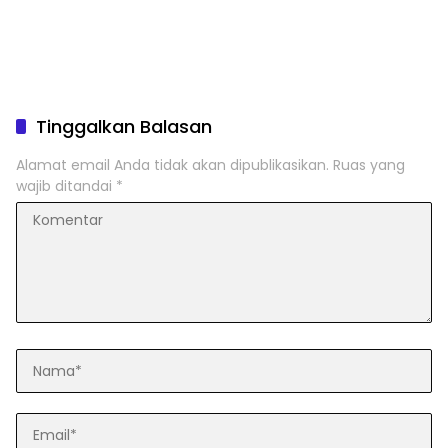
Tinggalkan Balasan
Alamat email Anda tidak akan dipublikasikan.
Ruas yang
wajib ditandai
*