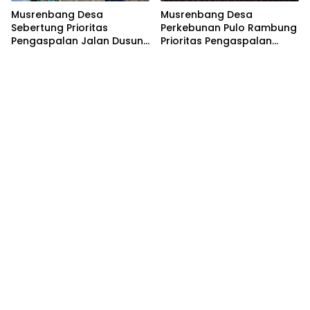
Musrenbang Desa
Musrenbang Desa
Sebertung Prioritas
Perkebunan Pulo Rambung
Pengaspalan Jalan Dusun
Prioritas Pengaspalan
V
Dusun Kwala Nibung dan
Dusun Pondok Boyan