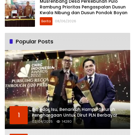
Musrenbang Desa Perkebunan Pulo
Rambung Prioritas Pengaspalan Dusun
Kwala Nibung dan Dusun Pondok Boyan
Berita
08/06/2026
Popular Posts
Beredar Isu, Benarkah Hampir Seluruh
1
Penghargaan Untuk Dirut PLN Berbayar
02/04/2025
14280