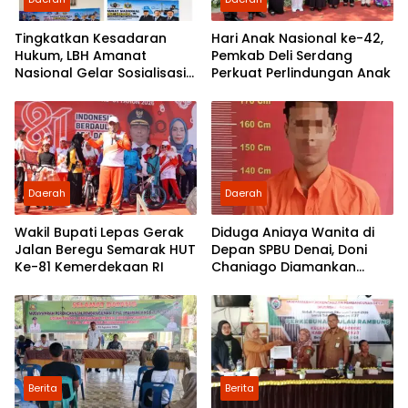
Tingkatkan Kesadaran
Hari Anak Nasional ke-42,
Hukum, LBH Amanat
Pemkab Deli Serdang
Nasional Gelar Sosialisasi
Perkuat Perlindungan Anak
UU ITE di SMKN 1 Tanjung
Morawa
Daerah
Daerah
Wakil Bupati Lepas Gerak
Diduga Aniaya Wanita di
Jalan Beregu Semarak HUT
Depan SPBU Denai, Doni
Ke-81 Kemerdekaan RI
Chaniago Diamankan
Polsek Medan Area
Berita
Berita