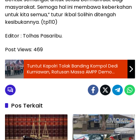
masyarakat. Semoga hal ini membawa keberkahan
untuk kita semua,” tutur Ikbal Solihin ditengah
kesibukannya. (tp110)
Editor : Tolhas Pasaribu.
Post Views:
469
Tuntut Kapolri Tolak Banding Kompol Dedi
Kurniawan, Ratusan Massa AMPP Demo
Mabes Polri
Pos Terkait