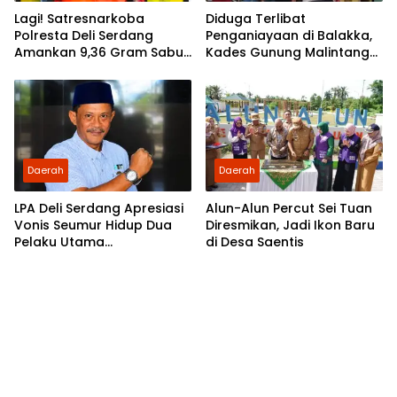
Lagi! Satresnarkoba
Diduga Terlibat
Polresta Deli Serdang
Penganiayaan di Balakka,
Amankan 9,36 Gram Sabu
Kades Gunung Malintang
dan Seorang Tersangka
Disorot: Aktivis Desak
Bupati Palas Ambil Sikap
Daerah
Daerah
LPA Deli Serdang Apresiasi
Alun-Alun Percut Sei Tuan
Vonis Seumur Hidup Dua
Diresmikan, Jadi Ikon Baru
Pelaku Utama
di Desa Saentis
Pembunuhan Pelajar di
Lubuk Pakam, Desak Polisi
Segera Tangkap DPO