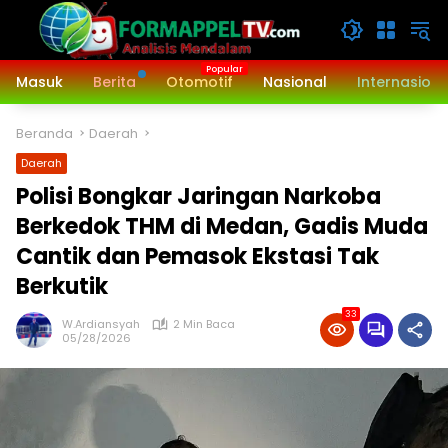
Langsung
ke
konten
Masuk
Berita
Otomotif
Nasional
Internasiona
Beranda
Daerah
Daerah
Polisi Bongkar Jaringan Narkoba
Berkedok THM di Medan, Gadis Muda
Cantik dan Pemasok Ekstasi Tak
Berkutik
33
W.Ardiansyah
2 Min Baca
05/28/2026