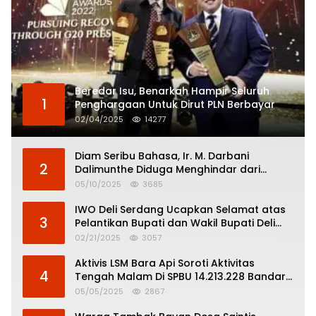
Beredar Isu, Benarkah Hampir Seluruh
1
Penghargaan Untuk Dirut PLN Berbayar
02/04/2025
14277
Diam Seribu Bahasa, Ir. M. Darbani
2
Dalimunthe Diduga Menghindar dari
Pertanggungjawaban Politik
05/10/2025
3685
IWO Deli Serdang Ucapkan Selamat atas
3
Pelantikan Bupati dan Wakil Bupati Deli
Serdang
02/21/2025
3057
Aktivis LSM Bara Api Soroti Aktivitas
4
Tengah Malam Di SPBU 14.213.228 Bandar
Tinggi
05/05/2025
2867