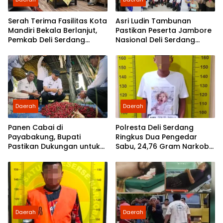
Serah Terima Fasilitas Kota
Asri Ludin Tambunan
Mandiri Bekala Berlanjut,
Pastikan Peserta Jambore
Pemkab Deli Serdang
Nasional Deli Serdang
Siapkan Pengelolaan
Berangkat Tanpa Beban
Biaya
Daerah
Daerah
Panen Cabai di
Polresta Deli Serdang
Payabakung, Bupati
Ringkus Dua Pengedar
Pastikan Dukungan untuk
Sabu, 24,76 Gram Narkoba
Petani Terus Diperkuat
Disita
Daerah
Daerah