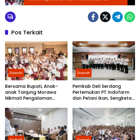
Underbouw Partai
Pos Terkait
Daerah
Daerah
Bersama Bupati, Anak-
Pemkab Deli Serdang
anak Tanjung Morawa
Pertemukan PT Indofarm
Nikmati Pengalaman
dan Petani Ikan, Sengketa
Pertama Nobar di Bioskop
Berakhir Damai
Daerah
Daerah