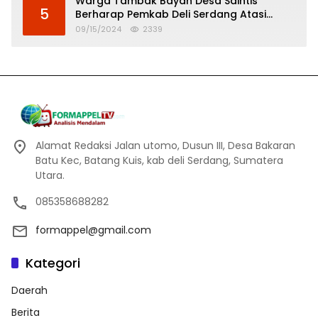
Warga Tambak Bayan Desa Saintis
5
Berharap Pemkab Deli Serdang Atasi
Banjir
09/15/2024
2339
Alamat Redaksi Jalan utomo, Dusun III, Desa Bakaran
Batu Kec, Batang Kuis, kab deli Serdang, Sumatera
Utara.
085358688282
formappel@gmail.com
Kategori
Daerah
Berita