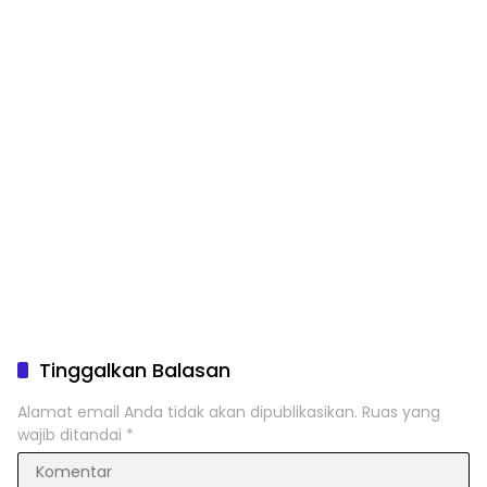
Tinggalkan Balasan
Alamat email Anda tidak akan dipublikasikan.
Ruas yang
wajib ditandai
*