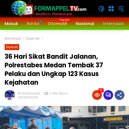
Langsung
ke
konten
Masuk
Berita
Otomotif
Nasional
Internasiona
Beranda
Daerah
Daerah
‎36 Hari Sikat Bandit Jalanan,
Polrestabes Medan Tembak 37
Pelaku dan Ungkap 123 Kasus
Kejahatan
50
W.Ardiansyah
2 Min Baca
05/30/2026