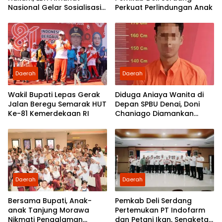
Nasional Gelar Sosialisasi
Perkuat Perlindungan Anak
UU ITE di SMKN 1 Tanjung
Morawa
Daerah
Daerah
Wakil Bupati Lepas Gerak
Diduga Aniaya Wanita di
Jalan Beregu Semarak HUT
Depan SPBU Denai, Doni
Ke-81 Kemerdekaan RI
Chaniago Diamankan
Polsek Medan Area
Daerah
Daerah
Bersama Bupati, Anak-
Pemkab Deli Serdang
anak Tanjung Morawa
Pertemukan PT Indofarm
Nikmati Pengalaman
dan Petani Ikan, Sengketa