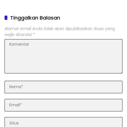
Tinggalkan Balasan
Alamat email Anda tidak akan dipublikasikan.
Ruas yang
wajib ditandai
*