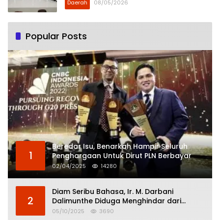
Daerah
08/05/2026
Popular Posts
Beredar Isu, Benarkah Hampir Seluruh
1
Penghargaan Untuk Dirut PLN Berbayar
02/04/2025
14280
Diam Seribu Bahasa, Ir. M. Darbani
2
Dalimunthe Diduga Menghindar dari
Pertanggungjawaban Politik
05/10/2025
3690