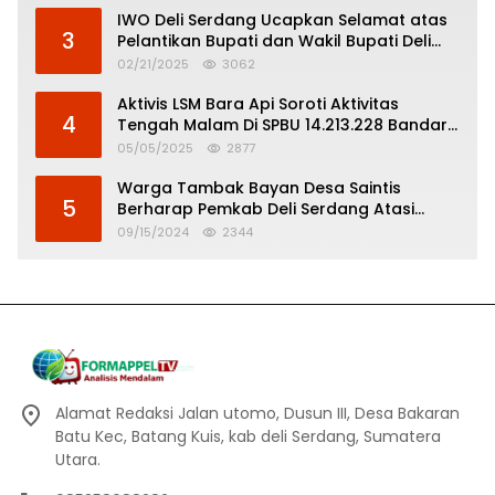
IWO Deli Serdang Ucapkan Selamat atas
3
Pelantikan Bupati dan Wakil Bupati Deli
Serdang
02/21/2025
3062
Aktivis LSM Bara Api Soroti Aktivitas
4
Tengah Malam Di SPBU 14.213.228 Bandar
Tinggi
05/05/2025
2877
Warga Tambak Bayan Desa Saintis
5
Berharap Pemkab Deli Serdang Atasi
Banjir
09/15/2024
2344
Alamat Redaksi Jalan utomo, Dusun III, Desa Bakaran
Batu Kec, Batang Kuis, kab deli Serdang, Sumatera
Utara.