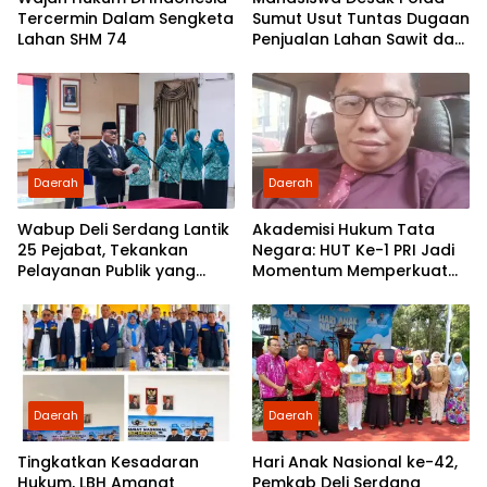
Tercermin Dalam Sengketa
Sumut Usut Tuntas Dugaan
Lahan SHM 74
Penjualan Lahan Sawit dan
Serahkan Tuntutan ke DPD
Partai Demokrat Sumut
Daerah
Daerah
Wabup Deli Serdang Lantik
Akademisi Hukum Tata
25 Pejabat, Tekankan
Negara: HUT Ke-1 PRI Jadi
Pelayanan Publik yang
Momentum Memperkuat
Cepat dan Humanis
Demokrasi dan
Pengabdian kepada
Rakyat
Daerah
Daerah
Tingkatkan Kesadaran
Hari Anak Nasional ke-42,
Hukum, LBH Amanat
Pemkab Deli Serdang