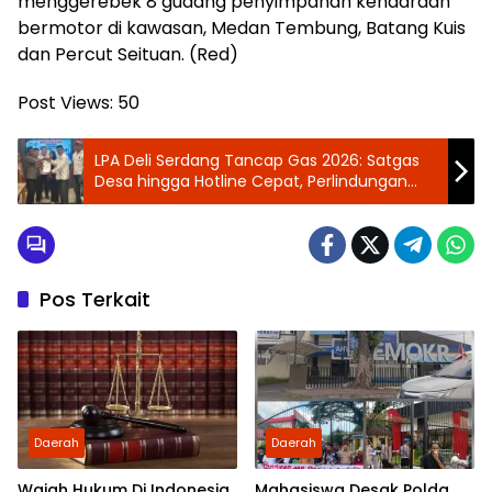
menggerebek 8 gudang penyimpanan kendaraan
bermotor di kawasan, Medan Tembung, Batang Kuis
dan Percut Seituan. (Red)
Post Views:
50
‎LPA Deli Serdang Tancap Gas 2026: Satgas
Desa hingga Hotline Cepat, Perlindungan
Anak Diperkuat Total
Pos Terkait
Daerah
Daerah
Wajah Hukum Di Indonesia
Mahasiswa Desak Polda