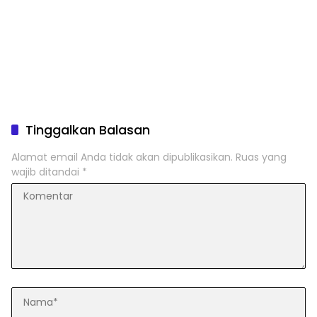
Tinggalkan Balasan
Alamat email Anda tidak akan dipublikasikan.
Ruas yang
wajib ditandai
*