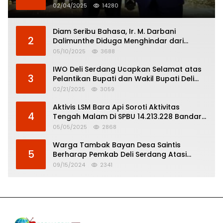
02/04/2025
14280
Diam Seribu Bahasa, Ir. M. Darbani
2
Dalimunthe Diduga Menghindar dari
Pertanggungjawaban Politik
05/10/2025
3688
IWO Deli Serdang Ucapkan Selamat atas
3
Pelantikan Bupati dan Wakil Bupati Deli
Serdang
02/21/2025
3059
Aktivis LSM Bara Api Soroti Aktivitas
4
Tengah Malam Di SPBU 14.213.228 Bandar
Tinggi
05/05/2025
2868
Warga Tambak Bayan Desa Saintis
5
Berharap Pemkab Deli Serdang Atasi
Banjir
09/15/2024
2341