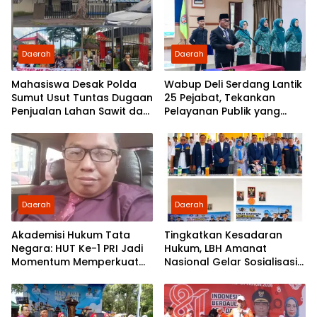
Daerah
Daerah
Mahasiswa Desak Polda
Wabup Deli Serdang Lantik
Sumut Usut Tuntas Dugaan
25 Pejabat, Tekankan
Penjualan Lahan Sawit dan
Pelayanan Publik yang
Serahkan Tuntutan ke DPD
Cepat dan Humanis
Partai Demokrat Sumut
Daerah
Daerah
Akademisi Hukum Tata
Tingkatkan Kesadaran
Negara: HUT Ke-1 PRI Jadi
Hukum, LBH Amanat
Momentum Memperkuat
Nasional Gelar Sosialisasi
Demokrasi dan
UU ITE di SMKN 1 Tanjung
Pengabdian kepada
Morawa
Rakyat