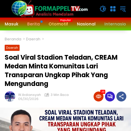
Langsung
ke
konten
Masuk
Berita
Otomotif
Nasional
Internasiona
Beranda
Daerah
Daerah
Soal Viral Stadion Teladan, CREAM
Medan Minta Komunitas Lari
Transparan Ungkap Pihak Yang
Mengundang ‎
38
W.Ardiansyah
3 Min Baca
05/30/2026