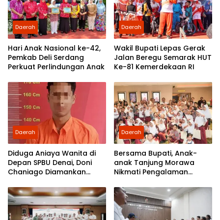
Daerah
Daerah
Hari Anak Nasional ke-42,
Wakil Bupati Lepas Gerak
Pemkab Deli Serdang
Jalan Beregu Semarak HUT
Perkuat Perlindungan Anak
Ke-81 Kemerdekaan RI
Daerah
Daerah
Diduga Aniaya Wanita di
Bersama Bupati, Anak-
Depan SPBU Denai, Doni
anak Tanjung Morawa
Chaniago Diamankan
Nikmati Pengalaman
Polsek Medan Area
Pertama Nobar di Bioskop