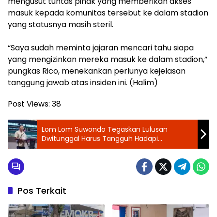
mengusut tuntas pihak yang memberikan akses
masuk kepada komunitas tersebut ke dalam stadion
yang statusnya masih steril.
“Saya sudah meminta jajaran mencari tahu siapa
yang mengizinkan mereka masuk ke dalam stadion,”
pungkas Rico, menekankan perlunya kejelasan
tanggung jawab atas insiden ini. (Halim)
Post Views:
38
‎Lom Lom Suwondo Tegaskan Lulusan
Dwitunggal Harus Tangguh Hadapi
Persaingan Global
Pos Terkait