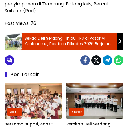
penyimpanan di Tembung, Batang kuis, Percut
Seituan. (Red)
Post Views:
76
Sekda Deli Serdang Tinjau TPS di Pasar VI
Kualanamu, Pastikan Pilkades 2026 Berjalan
Aman, Tertib, dan Kondusif
Pos Terkait
Daerah
Daerah
Bersama Bupati, Anak-
Pemkab Deli Serdang