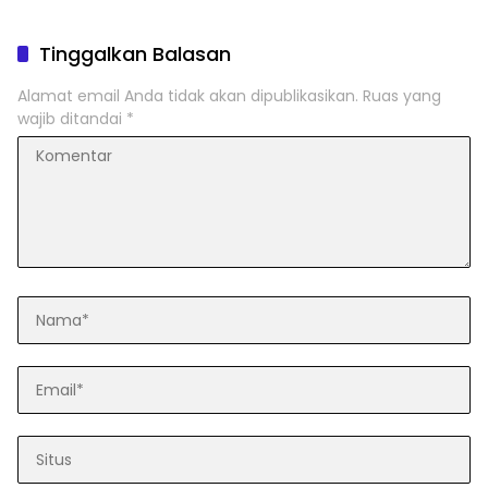
Tinggalkan Balasan
Alamat email Anda tidak akan dipublikasikan.
Ruas yang
wajib ditandai
*