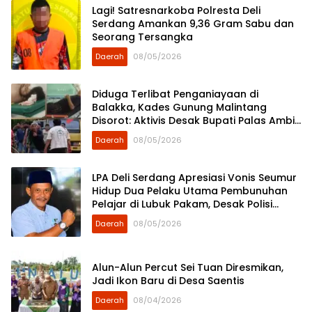
Lagi! Satresnarkoba Polresta Deli
Serdang Amankan 9,36 Gram Sabu dan
Seorang Tersangka
Daerah
08/05/2026
Diduga Terlibat Penganiayaan di
Balakka, Kades Gunung Malintang
Disorot: Aktivis Desak Bupati Palas Ambil
Sikap
Daerah
08/05/2026
LPA Deli Serdang Apresiasi Vonis Seumur
Hidup Dua Pelaku Utama Pembunuhan
Pelajar di Lubuk Pakam, Desak Polisi
Segera Tangkap DPO
Daerah
08/05/2026
Alun-Alun Percut Sei Tuan Diresmikan,
Jadi Ikon Baru di Desa Saentis
Daerah
08/04/2026