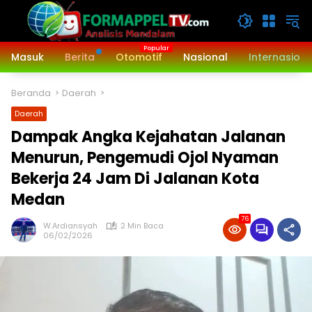
Langsung
ke
konten
Masuk
Berita
Otomotif
Nasional
Internasiona
Beranda
Daerah
Daerah
Dampak Angka Kejahatan Jalanan
Menurun, Pengemudi Ojol Nyaman
Bekerja 24 Jam Di Jalanan Kota
Medan ‎
76
W.Ardiansyah
2 Min Baca
06/02/2026