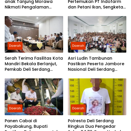
anak Tanjung Morawa
Pertemukan PT Indofarm
Nikmati Pengalaman
dan Petani Ikan, Sengketa
Pertama Nobar di Bioskop
Berakhir Damai
Daerah
Daerah
Serah Terima Fasilitas Kota
Asri Ludin Tambunan
Mandiri Bekala Berlanjut,
Pastikan Peserta Jambore
Pemkab Deli Serdang
Nasional Deli Serdang
Siapkan Pengelolaan
Berangkat Tanpa Beban
Biaya
Daerah
Daerah
Panen Cabai di
Polresta Deli Serdang
Payabakung, Bupati
Ringkus Dua Pengedar