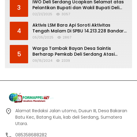
IWO Deli Serdang Ucapkan Selamat atas
3
Pelantikan Bupati dan Wakil Bupati Deli
Serdang
02/21/2025
3057
Aktivis LSM Bara Api Soroti Aktivitas
4
Tengah Malam Di SPBU 14.213.228 Bandar
Tinggi
05/05/2025
2867
Warga Tambak Bayan Desa Saintis
5
Berharap Pemkab Deli Serdang Atasi
Banjir
09/15/2024
2339
Alamat Redaksi Jalan utomo, Dusun III, Desa Bakaran
Batu Kec, Batang Kuis, kab deli Serdang, Sumatera
Utara.
085358688282