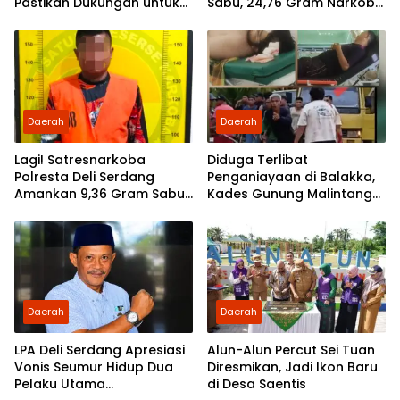
Pastikan Dukungan untuk
Sabu, 24,76 Gram Narkoba
Petani Terus Diperkuat
Disita
Daerah
Daerah
Lagi! Satresnarkoba
Diduga Terlibat
Polresta Deli Serdang
Penganiayaan di Balakka,
Amankan 9,36 Gram Sabu
Kades Gunung Malintang
dan Seorang Tersangka
Disorot: Aktivis Desak
Bupati Palas Ambil Sikap
Daerah
Daerah
LPA Deli Serdang Apresiasi
Alun-Alun Percut Sei Tuan
Vonis Seumur Hidup Dua
Diresmikan, Jadi Ikon Baru
Pelaku Utama
di Desa Saentis