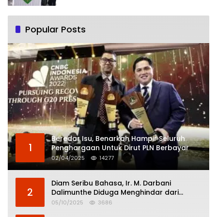
Popular Posts
Beredar Isu, Benarkah Hampir Seluruh
1
Penghargaan Untuk Dirut PLN Berbayar
02/04/2025
14277
Diam Seribu Bahasa, Ir. M. Darbani
2
Dalimunthe Diduga Menghindar dari
Pertanggungjawaban Politik
05/10/2025
3686