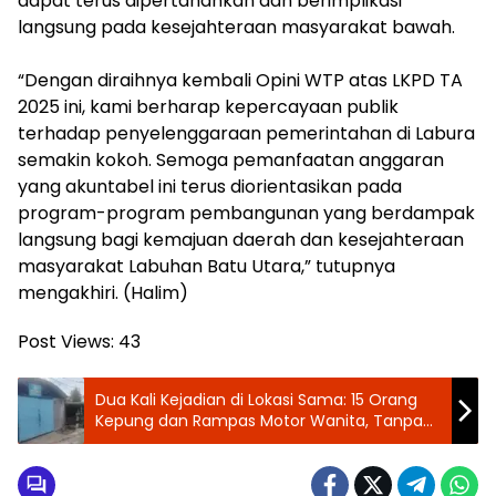
dapat terus dipertahankan dan berimplikasi
langsung pada kesejahteraan masyarakat bawah.
“Dengan diraihnya kembali Opini WTP atas LKPD TA
2025 ini, kami berharap kepercayaan publik
terhadap penyelenggaraan pemerintahan di Labura
semakin kokoh. Semoga pemanfaatan anggaran
yang akuntabel ini terus diorientasikan pada
program-program pembangunan yang berdampak
langsung bagi kemajuan daerah dan kesejahteraan
masyarakat Labuhan Batu Utara,” tutupnya
mengakhiri. (Halim)
Post Views:
43
Dua Kali Kejadian di Lokasi Sama: 15 Orang
Kepung dan Rampas Motor Wanita, Tanpa
Surat Wewenang dan Tanpa Dasar Hak ‎