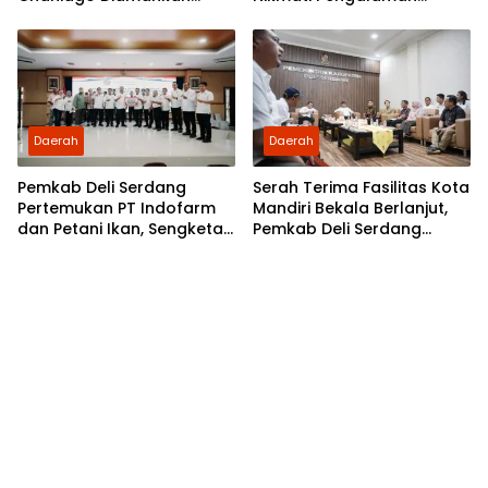
Polsek Medan Area
Pertama Nobar di Bioskop
Daerah
Daerah
Pemkab Deli Serdang
Serah Terima Fasilitas Kota
Pertemukan PT Indofarm
Mandiri Bekala Berlanjut,
dan Petani Ikan, Sengketa
Pemkab Deli Serdang
Berakhir Damai
Siapkan Pengelolaan