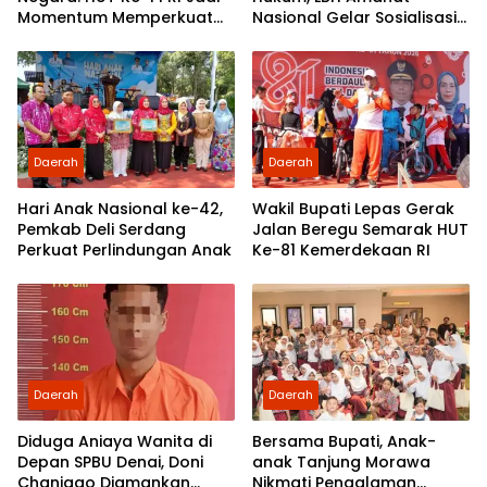
Momentum Memperkuat
Nasional Gelar Sosialisasi
Demokrasi dan
UU ITE di SMKN 1 Tanjung
Pengabdian kepada
Morawa
Rakyat
Daerah
Daerah
Hari Anak Nasional ke-42,
Wakil Bupati Lepas Gerak
Pemkab Deli Serdang
Jalan Beregu Semarak HUT
Perkuat Perlindungan Anak
Ke-81 Kemerdekaan RI
Daerah
Daerah
Diduga Aniaya Wanita di
Bersama Bupati, Anak-
Depan SPBU Denai, Doni
anak Tanjung Morawa
Chaniago Diamankan
Nikmati Pengalaman