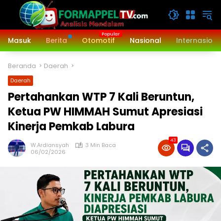
Langsung
ke
konten
Masuk
Berita
Otomotif
Nasional
Internasiona
Beranda
Daerah
Daerah
Pertahankan WTP 7 Kali Beruntun,
Ketua PW HIMMAH Sumut Apresiasi
Kinerja Pemkab Labura
43
W.Ardiansyah
3 Min Baca
06/02/2026