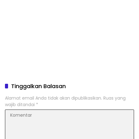
Tinggalkan Balasan
Alamat email Anda tidak akan dipublikasikan.
Ruas yang
wajib ditandai
*