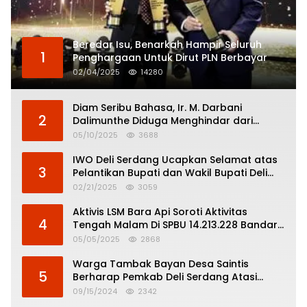
Beredar Isu, Benarkah Hampir Seluruh
1
Penghargaan Untuk Dirut PLN Berbayar
02/04/2025
14280
Diam Seribu Bahasa, Ir. M. Darbani
2
Dalimunthe Diduga Menghindar dari
Pertanggungjawaban Politik
05/10/2025
3688
IWO Deli Serdang Ucapkan Selamat atas
3
Pelantikan Bupati dan Wakil Bupati Deli
Serdang
02/21/2025
3059
Aktivis LSM Bara Api Soroti Aktivitas
4
Tengah Malam Di SPBU 14.213.228 Bandar
Tinggi
05/05/2025
2868
Warga Tambak Bayan Desa Saintis
5
Berharap Pemkab Deli Serdang Atasi
Banjir
09/15/2024
2342