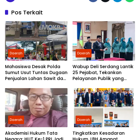
Pos Terkait
Daerah
Daerah
Mahasiswa Desak Polda
Wabup Deli Serdang Lantik
Sumut Usut Tuntas Dugaan
25 Pejabat, Tekankan
Penjualan Lahan Sawit dan
Pelayanan Publik yang
Serahkan Tuntutan ke DPD
Cepat dan Humanis
Partai Demokrat Sumut
Daerah
Daerah
Akademisi Hukum Tata
Tingkatkan Kesadaran
Negara: HUT Ke-1 PRI Jadi
Hukum, LBH Amanat