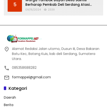
Warga Tambak Bayan Desa Saintis
5
Berharap Pemkab Deli Serdang Atasi
Banjir
09/15/2024
2339
Alamat Redaksi Jalan utomo, Dusun III, Desa Bakaran
Batu Kec, Batang Kuis, kab deli Serdang, Sumatera
Utara.
085358688282
formappel@gmail.com
Kategori
Daerah
Berita