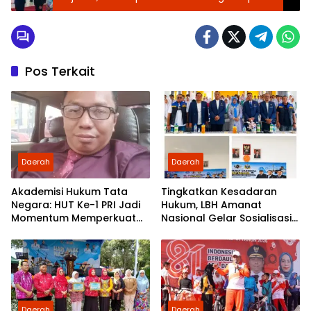
Genjot Program Nasional
Pos Terkait
Daerah
Daerah
Akademisi Hukum Tata
Tingkatkan Kesadaran
Negara: HUT Ke-1 PRI Jadi
Hukum, LBH Amanat
Momentum Memperkuat
Nasional Gelar Sosialisasi
Demokrasi dan
UU ITE di SMKN 1 Tanjung
Pengabdian kepada
Morawa
Rakyat
Daerah
Daerah