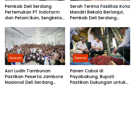
Pemkab Deli Serdang
Serah Terima Fasilitas Kota
Pertemukan PT Indofarm
Mandiri Bekala Berlanjut,
dan Petani Ikan, Sengketa
Pemkab Deli Serdang
Berakhir Damai
Siapkan Pengelolaan
Daerah
Daerah
Asri Ludin Tambunan
Panen Cabai di
Pastikan Peserta Jambore
Payabakung, Bupati
Nasional Deli Serdang
Pastikan Dukungan untuk
Berangkat Tanpa Beban
Petani Terus Diperkuat
Biaya