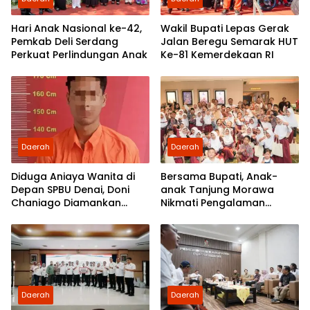
Hari Anak Nasional ke-42,
Wakil Bupati Lepas Gerak
Pemkab Deli Serdang
Jalan Beregu Semarak HUT
Perkuat Perlindungan Anak
Ke-81 Kemerdekaan RI
Daerah
Daerah
Diduga Aniaya Wanita di
Bersama Bupati, Anak-
Depan SPBU Denai, Doni
anak Tanjung Morawa
Chaniago Diamankan
Nikmati Pengalaman
Polsek Medan Area
Pertama Nobar di Bioskop
Daerah
Daerah