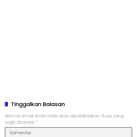
Tinggalkan Balasan
Alamat email Anda tidak akan dipublikasikan.
Ruas yang
wajib ditandai
*