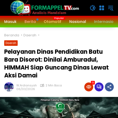
Langsung
ke
konten
Masuk
Berita
Otomotif
Nasional
Internasiona
Beranda
Daerah
Daerah
Pelayanan Dinas Pendidikan Batu
Bara Disorot: Dinilai Amburadul,
HIMMAH Siap Guncang Dinas Lewat
Aksi Damai
51
W.Ardiansyah
2 Min Baca
06/03/2026