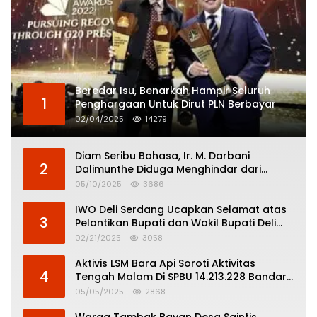
Beredar Isu, Benarkah Hampir Seluruh
1
Penghargaan Untuk Dirut PLN Berbayar
02/04/2025
14279
Diam Seribu Bahasa, Ir. M. Darbani
2
Dalimunthe Diduga Menghindar dari
Pertanggungjawaban Politik
05/10/2025
3686
IWO Deli Serdang Ucapkan Selamat atas
3
Pelantikan Bupati dan Wakil Bupati Deli
Serdang
02/21/2025
3058
Aktivis LSM Bara Api Soroti Aktivitas
4
Tengah Malam Di SPBU 14.213.228 Bandar
Tinggi
05/05/2025
2868