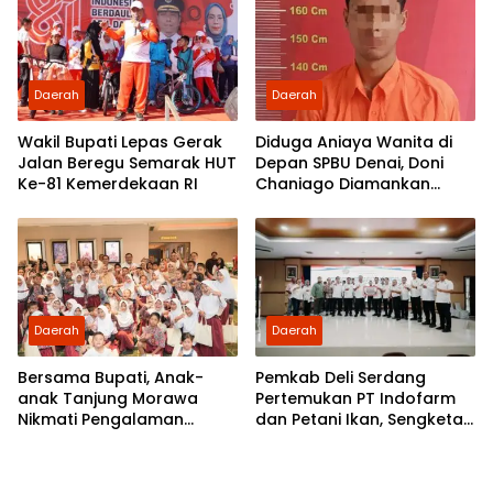
Daerah
Daerah
Wakil Bupati Lepas Gerak
Diduga Aniaya Wanita di
Jalan Beregu Semarak HUT
Depan SPBU Denai, Doni
Ke-81 Kemerdekaan RI
Chaniago Diamankan
Polsek Medan Area
Daerah
Daerah
Bersama Bupati, Anak-
Pemkab Deli Serdang
anak Tanjung Morawa
Pertemukan PT Indofarm
Nikmati Pengalaman
dan Petani Ikan, Sengketa
Pertama Nobar di Bioskop
Berakhir Damai