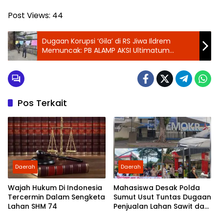
Post Views:
44
‎Dugaan Korupsi ‘Gila’ di RS Jiwa Ildrem
Memuncak: PB ALAMP AKSI Ultimatum
Aparat, Copot Direktur dan Usut Tuntas! ‎
Pos Terkait
Daerah
Daerah
Wajah Hukum Di Indonesia
Mahasiswa Desak Polda
Tercermin Dalam Sengketa
Sumut Usut Tuntas Dugaan
Lahan SHM 74
Penjualan Lahan Sawit dan
Serahkan Tuntutan ke DPD