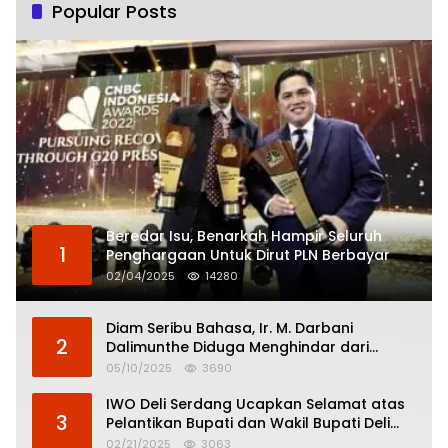
Popular Posts
Beredar Isu, Benarkah Hampir Seluruh
1
Penghargaan Untuk Dirut PLN Berbayar
02/04/2025
14280
Diam Seribu Bahasa, Ir. M. Darbani
2
Dalimunthe Diduga Menghindar dari
Pertanggungjawaban Politik
05/10/2025
3690
IWO Deli Serdang Ucapkan Selamat atas
3
Pelantikan Bupati dan Wakil Bupati Deli
Serdang
02/21/2025
3063