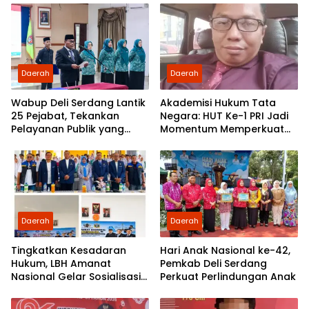
Partai Demokrat Sumut
Daerah
Daerah
Wabup Deli Serdang Lantik
Akademisi Hukum Tata
25 Pejabat, Tekankan
Negara: HUT Ke-1 PRI Jadi
Pelayanan Publik yang
Momentum Memperkuat
Cepat dan Humanis
Demokrasi dan
Pengabdian kepada
Rakyat
Daerah
Daerah
Tingkatkan Kesadaran
Hari Anak Nasional ke-42,
Hukum, LBH Amanat
Pemkab Deli Serdang
Nasional Gelar Sosialisasi
Perkuat Perlindungan Anak
UU ITE di SMKN 1 Tanjung
Morawa