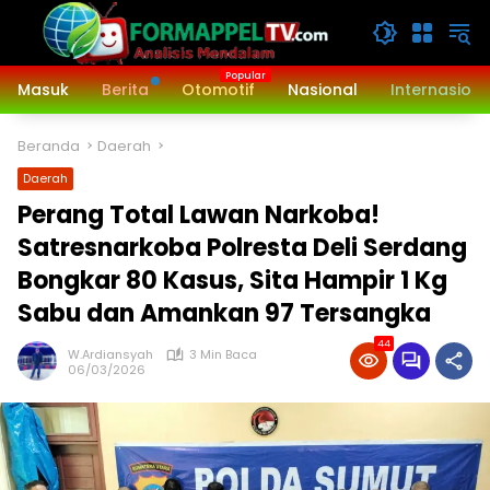
Langsung
ke
konten
Masuk
Berita
Otomotif
Nasional
Internasiona
Beranda
Daerah
Daerah
Perang Total Lawan Narkoba!
Satresnarkoba Polresta Deli Serdang
Bongkar 80 Kasus, Sita Hampir 1 Kg
Sabu dan Amankan 97 Tersangka
44
W.Ardiansyah
3 Min Baca
06/03/2026