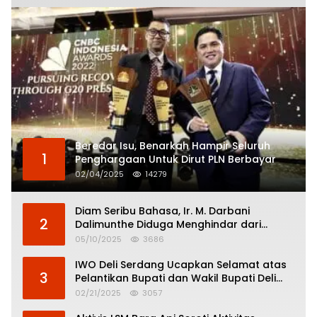
Beredar Isu, Benarkah Hampir Seluruh
1
Penghargaan Untuk Dirut PLN Berbayar
02/04/2025
14279
Diam Seribu Bahasa, Ir. M. Darbani
2
Dalimunthe Diduga Menghindar dari
Pertanggungjawaban Politik
05/10/2025
3686
IWO Deli Serdang Ucapkan Selamat atas
3
Pelantikan Bupati dan Wakil Bupati Deli
Serdang
02/21/2025
3057