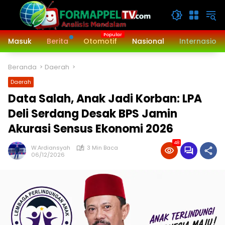
Langsung
ke
konten
Masuk
Berita
Otomotif
Nasional
Internasiona
Beranda
Daerah
Daerah
‎Data Salah, Anak Jadi Korban: LPA
Deli Serdang Desak BPS Jamin
Akurasi Sensus Ekonomi 2026
48
W.Ardiansyah
3 Min Baca
06/12/2026