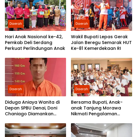
Rakyat
Daerah
Daerah
Hari Anak Nasional ke-42,
Wakil Bupati Lepas Gerak
Pemkab Deli Serdang
Jalan Beregu Semarak HUT
Perkuat Perlindungan Anak
Ke-81 Kemerdekaan RI
Daerah
Daerah
Diduga Aniaya Wanita di
Bersama Bupati, Anak-
Depan SPBU Denai, Doni
anak Tanjung Morawa
Chaniago Diamankan
Nikmati Pengalaman
Polsek Medan Area
Pertama Nobar di Bioskop