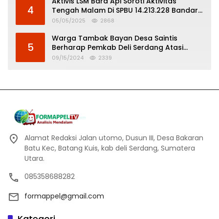
Aktivis LSM Bara Api Soroti Aktivitas
4
Tengah Malam Di SPBU 14.213.228 Bandar
Tinggi
05/05/2025
2868
Warga Tambak Bayan Desa Saintis
5
Berharap Pemkab Deli Serdang Atasi
Banjir
09/15/2024
2339
Alamat Redaksi Jalan utomo, Dusun III, Desa Bakaran
Batu Kec, Batang Kuis, kab deli Serdang, Sumatera
Utara.
085358688282
formappel@gmail.com
Kategori