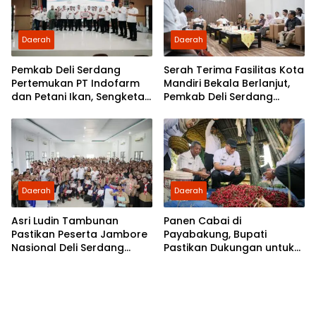
Daerah
Daerah
Pemkab Deli Serdang
Serah Terima Fasilitas Kota
Pertemukan PT Indofarm
Mandiri Bekala Berlanjut,
dan Petani Ikan, Sengketa
Pemkab Deli Serdang
Berakhir Damai
Siapkan Pengelolaan
Daerah
Daerah
Asri Ludin Tambunan
Panen Cabai di
Pastikan Peserta Jambore
Payabakung, Bupati
Nasional Deli Serdang
Pastikan Dukungan untuk
Berangkat Tanpa Beban
Petani Terus Diperkuat
Biaya