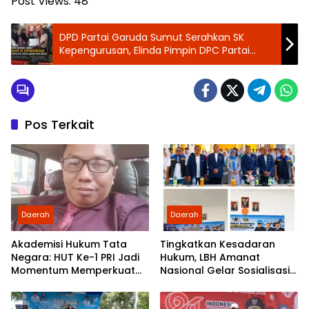
Post Views:
48
‎DPD Partai Garuda Sumut Serahkan SK
Kepengurusan, Elinda Pimpin DPC Partai
Garuda Kota Medan ‎
Pos Terkait
Daerah
Daerah
Akademisi Hukum Tata
Tingkatkan Kesadaran
Negara: HUT Ke-1 PRI Jadi
Hukum, LBH Amanat
Momentum Memperkuat
Nasional Gelar Sosialisasi
Demokrasi dan
UU ITE di SMKN 1 Tanjung
Pengabdian kepada
Morawa