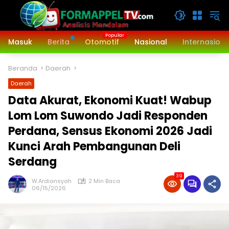
Langsung
ke
konten
Masuk
Berita
Otomotif
Nasional
Internasiona
Beranda
Daerah
Daerah
‎Data Akurat, Ekonomi Kuat! Wabup
Lom Lom Suwondo Jadi Responden
Perdana, Sensus Ekonomi 2026 Jadi
Kunci Arah Pembangunan Deli
Serdang
39
W.Ardiansyah
2 Min Baca
06/15/2026