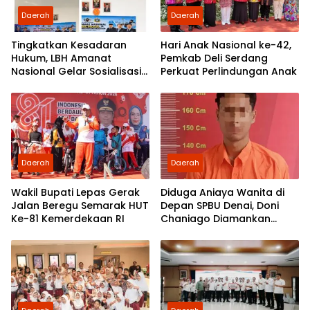
Daerah
Daerah
Tingkatkan Kesadaran
Hari Anak Nasional ke-42,
Hukum, LBH Amanat
Pemkab Deli Serdang
Nasional Gelar Sosialisasi
Perkuat Perlindungan Anak
UU ITE di SMKN 1 Tanjung
Morawa
Daerah
Daerah
Wakil Bupati Lepas Gerak
Diduga Aniaya Wanita di
Jalan Beregu Semarak HUT
Depan SPBU Denai, Doni
Ke-81 Kemerdekaan RI
Chaniago Diamankan
Polsek Medan Area