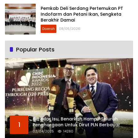
Pemkab Deli Serdang Pertemukan PT
Indofarm dan Petani Ikan, Sengketa
Berakhir Damai
Daerah
08/05/2026
Popular Posts
Beredar Isu, Benarkah Hampir Seluruh
1
Penghargaan Untuk Dirut PLN Berbayar
02/04/2025
14280