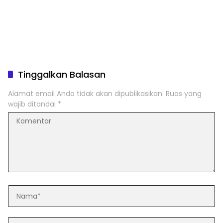
Tinggalkan Balasan
Alamat email Anda tidak akan dipublikasikan.
Ruas yang
wajib ditandai
*