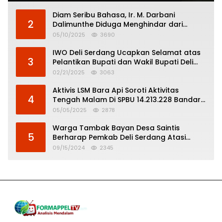
Diam Seribu Bahasa, Ir. M. Darbani
2
Dalimunthe Diduga Menghindar dari
Pertanggungjawaban Politik
05/10/2025
3690
IWO Deli Serdang Ucapkan Selamat atas
3
Pelantikan Bupati dan Wakil Bupati Deli
Serdang
02/21/2025
3063
Aktivis LSM Bara Api Soroti Aktivitas
4
Tengah Malam Di SPBU 14.213.228 Bandar
Tinggi
05/05/2025
2878
Warga Tambak Bayan Desa Saintis
5
Berharap Pemkab Deli Serdang Atasi
Banjir
09/15/2024
2345