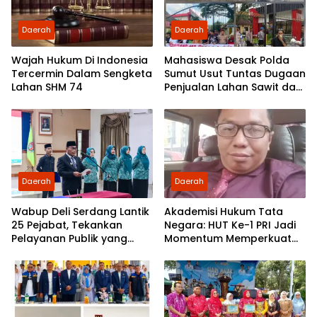
Daerah
Daerah
Wajah Hukum Di Indonesia
Mahasiswa Desak Polda
Tercermin Dalam Sengketa
Sumut Usut Tuntas Dugaan
Lahan SHM 74
Penjualan Lahan Sawit dan
Serahkan Tuntutan ke DPD
Partai Demokrat Sumut
Daerah
Daerah
Wabup Deli Serdang Lantik
Akademisi Hukum Tata
25 Pejabat, Tekankan
Negara: HUT Ke-1 PRI Jadi
Pelayanan Publik yang
Momentum Memperkuat
Cepat dan Humanis
Demokrasi dan
Pengabdian kepada
Rakyat