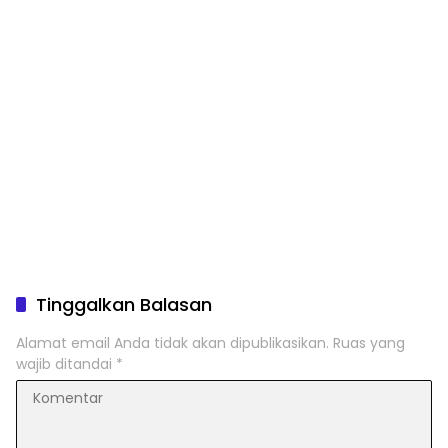
Tinggalkan Balasan
Alamat email Anda tidak akan dipublikasikan.
Ruas yang
wajib ditandai
*