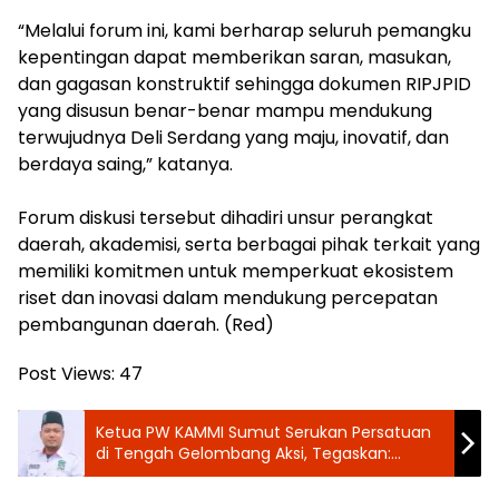
‎“Melalui forum ini, kami berharap seluruh pemangku
kepentingan dapat memberikan saran, masukan,
dan gagasan konstruktif sehingga dokumen RIPJPID
yang disusun benar-benar mampu mendukung
terwujudnya Deli Serdang yang maju, inovatif, dan
berdaya saing,” katanya.
Forum diskusi tersebut dihadiri unsur perangkat
daerah, akademisi, serta berbagai pihak terkait yang
memiliki komitmen untuk memperkuat ekosistem
riset dan inovasi dalam mendukung percepatan
pembangunan daerah. (Red)
Post Views:
47
‎Ketua PW KAMMI Sumut Serukan Persatuan
di Tengah Gelombang Aksi, Tegaskan:
Demokrasi Harus Damai, Jangan Ada
Perpecahan!