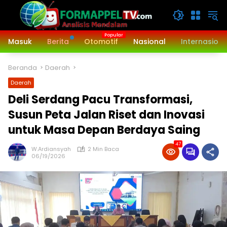
Langsung
ke
konten
Masuk
Berita
Otomotif
Nasional
Internasiona
Beranda
Daerah
Daerah
Deli Serdang Pacu Transformasi,
Susun Peta Jalan Riset dan Inovasi
untuk Masa Depan Berdaya Saing
47
W.Ardiansyah
2 Min Baca
06/19/2026