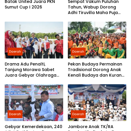
Batak United Juara PKN
Sempat Vakum Puluhan
Sumut Cup I 2026
Tahun, Wabup Dorong
Adhi Tiruvilla Maha Puja
Terus Hidup
Daerah
Daerah
Drama Adu Penalti,
Pekan Budaya Permainan
Tanjung Morawa Sabet
Tradisional Dorong Anak
Juara Gebyar Olahraga
Kenali Budaya dan Kurangi
Deli Serdang
Ketergantungan Gadget
Daerah
Daerah
Gebyar Kemerdekaan, 240
Jambore Anak TK/RA