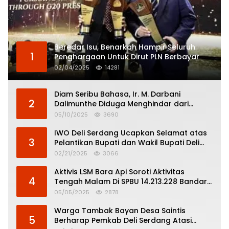
Beredar Isu, Benarkah Hampir Seluruh
1
Penghargaan Untuk Dirut PLN Berbayar
02/04/2025
14281
Diam Seribu Bahasa, Ir. M. Darbani
2
Dalimunthe Diduga Menghindar dari
Pertanggungjawaban Politik
05/10/2025
3690
IWO Deli Serdang Ucapkan Selamat atas
3
Pelantikan Bupati dan Wakil Bupati Deli
Serdang
02/21/2025
3066
Aktivis LSM Bara Api Soroti Aktivitas
4
Tengah Malam Di SPBU 14.213.228 Bandar
Tinggi
05/05/2025
2878
Warga Tambak Bayan Desa Saintis
5
Berharap Pemkab Deli Serdang Atasi