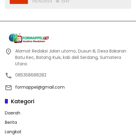
Banjir
09/15/2024
2347
Alamat Redaksi Jalan utomo, Dusun III, Desa Bakaran
Batu Kec, Batang Kuis, kab deli Serdang, Sumatera
Utara.
085358688282
formappel@gmail.com
Kategori
Daerah
Berita
Langkat