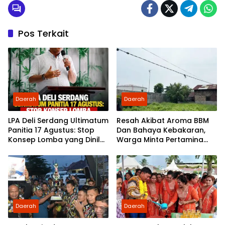
Pos Terkait
Daerah
Daerah
LPA Deli Serdang Ultimatum
Resah Akibat Aroma BBM
Panitia 17 Agustus: Stop
Dan Bahaya Kebakaran,
Konsep Lomba yang Dinilai
Warga Minta Pertamina
Tak Layak Ditonton Anak
Tanggung Jawab
Daerah
Daerah