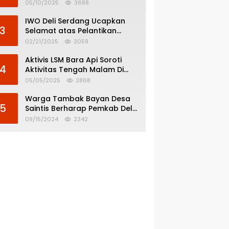
Menghindar dari
05/10/2025
3688
Pertanggungjawaban Politik
IWO Deli Serdang Ucapkan
3
Selamat atas Pelantikan
Bupati dan Wakil Bupati Deli
02/21/2025
3059
Serdang
Aktivis LSM Bara Api Soroti
4
Aktivitas Tengah Malam Di
SPBU 14.213.228 Bandar Tinggi
05/05/2025
2868
Warga Tambak Bayan Desa
5
Saintis Berharap Pemkab Deli
Serdang Atasi Banjir
09/15/2024
2342