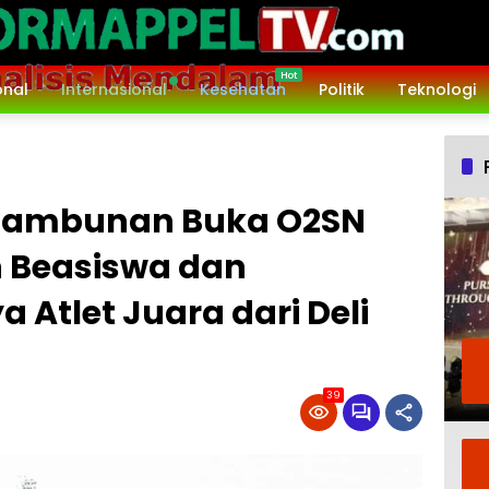
onal
Internasional
Kesehatan
Politik
Teknologi
n Tambunan Buka O2SN
n Beasiswa dan
 Atlet Juara dari Deli
39