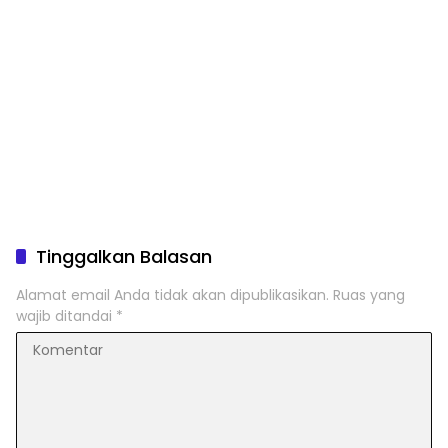
Tinggalkan Balasan
Alamat email Anda tidak akan dipublikasikan.
Ruas yang
wajib ditandai
*