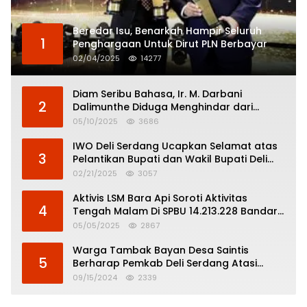
Beredar Isu, Benarkah Hampir Seluruh
1
Penghargaan Untuk Dirut PLN Berbayar
02/04/2025
14277
Diam Seribu Bahasa, Ir. M. Darbani
2
Dalimunthe Diduga Menghindar dari
Pertanggungjawaban Politik
05/10/2025
3686
IWO Deli Serdang Ucapkan Selamat atas
3
Pelantikan Bupati dan Wakil Bupati Deli
Serdang
02/21/2025
3057
Aktivis LSM Bara Api Soroti Aktivitas
4
Tengah Malam Di SPBU 14.213.228 Bandar
Tinggi
05/05/2025
2867
Warga Tambak Bayan Desa Saintis
5
Berharap Pemkab Deli Serdang Atasi
Banjir
09/15/2024
2339