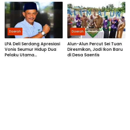
Bupati Palas Ambil Sikap
Daerah
Daerah
LPA Deli Serdang Apresiasi
Alun-Alun Percut Sei Tuan
Vonis Seumur Hidup Dua
Diresmikan, Jadi Ikon Baru
Pelaku Utama
di Desa Saentis
Pembunuhan Pelajar di
Lubuk Pakam, Desak Polisi
Segera Tangkap DPO