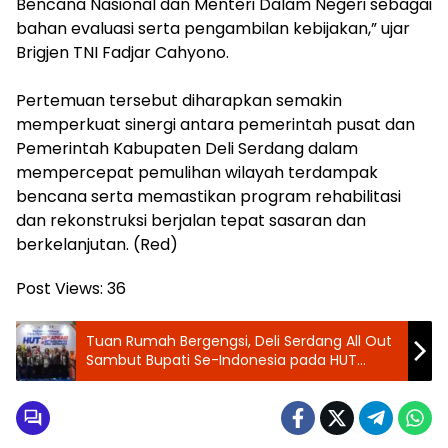
Bencana Nasional dan Menteri Dalam Negeri sebagai
bahan evaluasi serta pengambilan kebijakan,” ujar
Brigjen TNI Fadjar Cahyono.
Pertemuan tersebut diharapkan semakin
memperkuat sinergi antara pemerintah pusat dan
Pemerintah Kabupaten Deli Serdang dalam
mempercepat pemulihan wilayah terdampak
bencana serta memastikan program rehabilitasi
dan rekonstruksi berjalan tepat sasaran dan
berkelanjutan. (Red)
Post Views:
36
‎Tuan Rumah Bergengsi, Deli Serdang All Out
Sambut Bupati Se-Indonesia pada HUT
APKASI ke-26