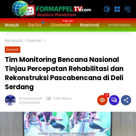
Langsung
ke
konten
Masuk
Berita
Otomotif
Nasional
Internasiona
Beranda
Daerah
Daerah
Tim Monitoring Bencana Nasional
Tinjau Percepatan Rehabilitasi dan
Rekonstruksi Pascabencana di Deli
Serdang
36
W.Ardiansyah
3 Min Baca
07/04/2026