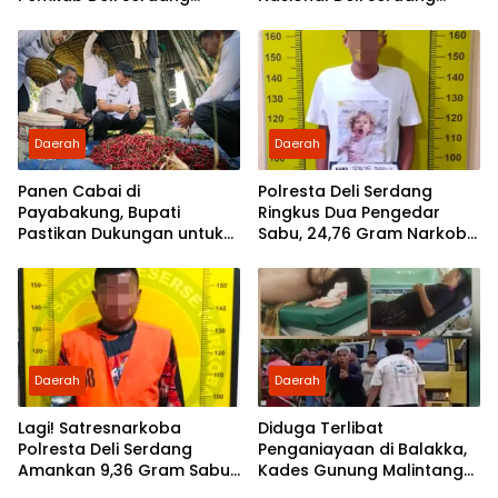
Siapkan Pengelolaan
Berangkat Tanpa Beban
Biaya
Daerah
Daerah
Panen Cabai di
Polresta Deli Serdang
Payabakung, Bupati
Ringkus Dua Pengedar
Pastikan Dukungan untuk
Sabu, 24,76 Gram Narkoba
Petani Terus Diperkuat
Disita
Daerah
Daerah
Lagi! Satresnarkoba
Diduga Terlibat
Polresta Deli Serdang
Penganiayaan di Balakka,
Amankan 9,36 Gram Sabu
Kades Gunung Malintang
dan Seorang Tersangka
Disorot: Aktivis Desak