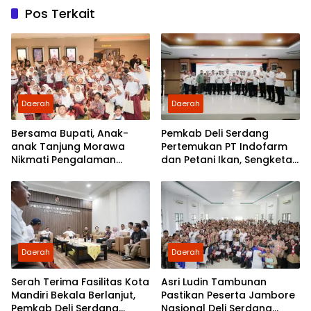
Pos Terkait
Daerah
Daerah
Bersama Bupati, Anak-
Pemkab Deli Serdang
anak Tanjung Morawa
Pertemukan PT Indofarm
Nikmati Pengalaman
dan Petani Ikan, Sengketa
Pertama Nobar di Bioskop
Berakhir Damai
Daerah
Daerah
Serah Terima Fasilitas Kota
Asri Ludin Tambunan
Mandiri Bekala Berlanjut,
Pastikan Peserta Jambore
Pemkab Deli Serdang
Nasional Deli Serdang